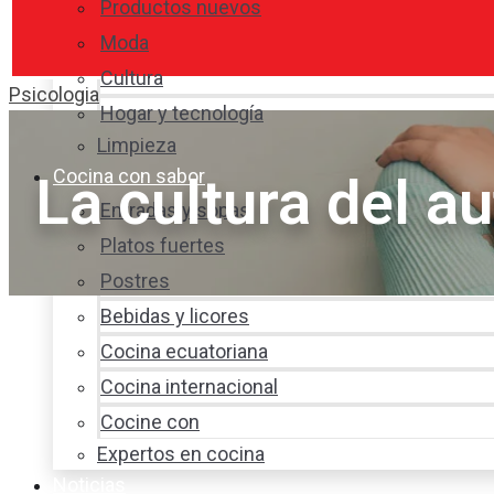
Productos nuevos
Moda
Cultura
Psicologia
Hogar y tecnología
Limpieza
Cocina con sabor
La cultura del a
Entradas y sopas
Platos fuertes
Postres
Bebidas y licores
Cocina ecuatoriana
Cocina internacional
Cocine con
Expertos en cocina
Noticias