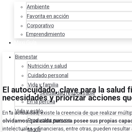
Ambiente
Favorita en acción
Corporativo
Emprendimiento
Maxi Guía
Bienestar
Nutrición y salud
Cuidado personal
Vida y familia
El autocuidado, clave para la salud 
Sexualidad responsable
necesidades y priorizar acciones qu
En la percha
Vida y estilo
En la actualidad, existe la creencia de que realizar múl
Productos nuevos
olvidamos que cada persona posee sus propias capa
intelectuales y financieras, entre otras, pueden result
Moda