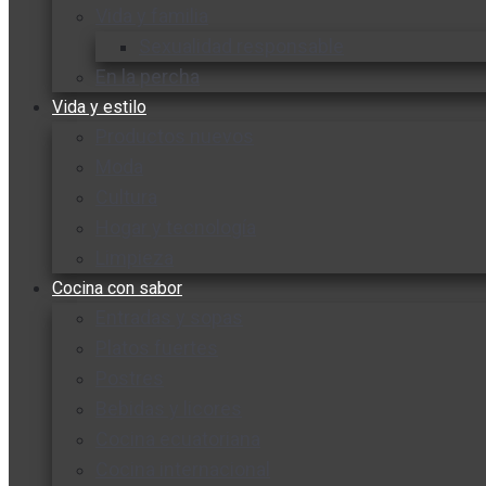
Vida y familia
Sexualidad responsable
En la percha
Vida y estilo
Productos nuevos
Moda
Cultura
Hogar y tecnología
Limpieza
Cocina con sabor
Entradas y sopas
Platos fuertes
Postres
Bebidas y licores
Cocina ecuatoriana
Cocina internacional