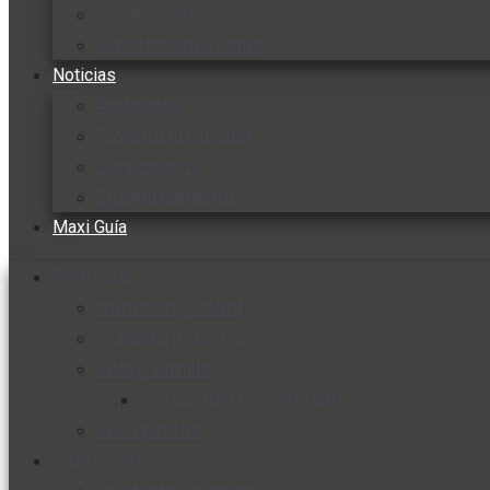
Cocine con
Expertos en cocina
Noticias
Ambiente
Favorita en acción
Corporativo
Emprendimiento
Maxi Guía
Bienestar
Nutrición y salud
Cuidado personal
Vida y familia
Sexualidad responsable
En la percha
Vida y estilo