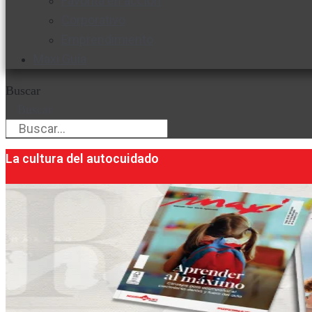
Favorita en acción
Corporativo
Emprendimiento
Maxi Guía
Buscar
Buscar
La cultura del autocuidado