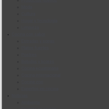
Productos nuevos
Moda
Cultura
Hogar y tecnología
Limpieza
Cocina con sabor
Entradas y sopas
Platos fuertes
Postres
Bebidas y licores
Cocina ecuatoriana
Cocina internacional
Cocine con
Expertos en cocina
Noticias
Ambiente