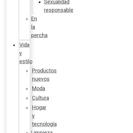
Sexualidad
responsable
En
la
percha
Vida
y
estilo
Productos
nuevos
Moda
Cultura
Hogar
y
tecnología
Limpieza