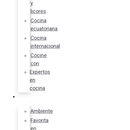
y
licores
Cocina
ecuatoriana
Cocina
internacional
Cocine
con
Expertos
en
cocina
Noticias
Ambiente
Favorita
en