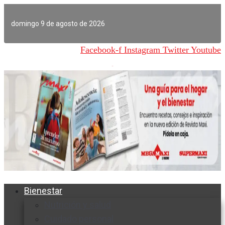
Ir
al
domingo 9 de agosto de 2026
contenido
Facebook-f
Instagram
Twitter
Youtube
Bienestar
Nutrición y salud
Cuidado personal