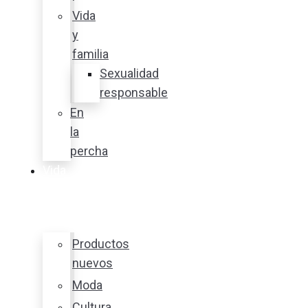
Vida
y
familia
Sexualidad
responsable
En
la
percha
Vida
y
estilo
Productos
nuevos
Moda
Cultura