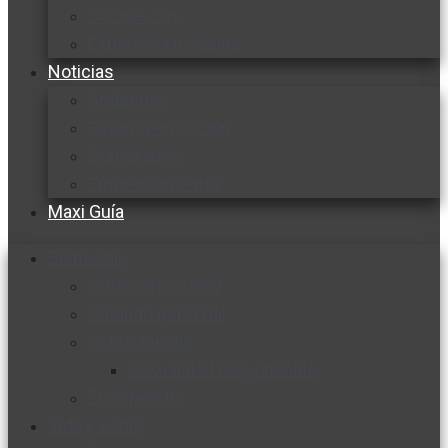
Cocine con
Expertos en cocina
Noticias
Ambiente
Favorita en acción
Corporativo
Emprendimiento
Maxi Guía
Bienestar
Nutrición y salud
Cuidado personal
Vida y familia
Sexualidad responsable
En la percha
Vida y estilo