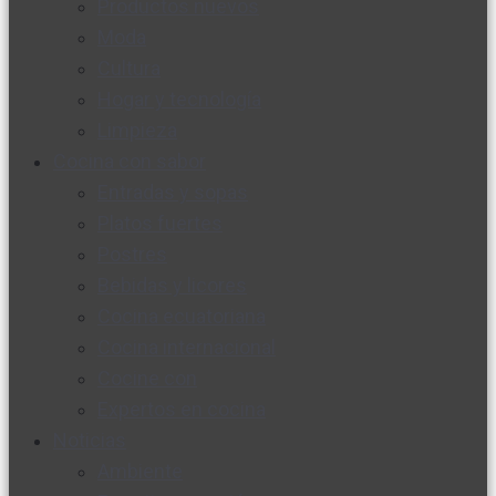
Productos nuevos
Moda
Cultura
Hogar y tecnología
Limpieza
Cocina con sabor
Entradas y sopas
Platos fuertes
Postres
Bebidas y licores
Cocina ecuatoriana
Cocina internacional
Cocine con
Expertos en cocina
Noticias
Ambiente