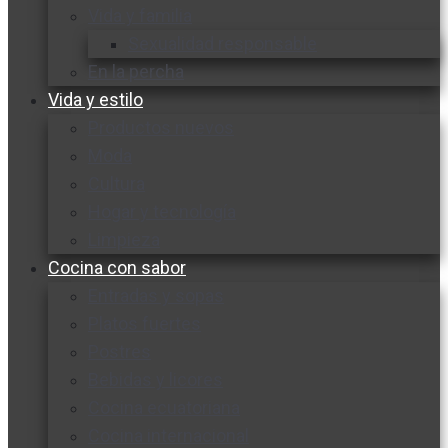
Vida y familia
Sexualidad responsable
En la percha
Vida y estilo
Productos nuevos
Moda
Cultura
Hogar y tecnología
Limpieza
Cocina con sabor
Entradas y sopas
Platos fuertes
Postres
Bebidas y licores
Cocina ecuatoriana
Cocina internacional