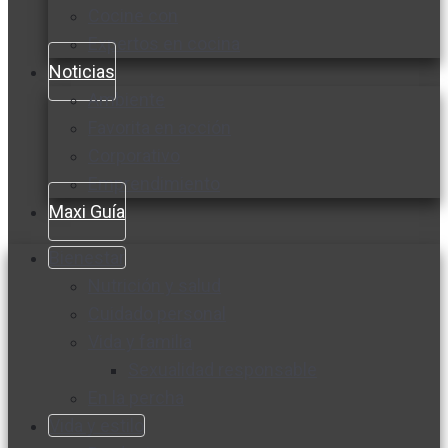
Cocine con
Expertos en cocina
Noticias
Ambiente
Favorita en acción
Corporativo
Emprendimiento
Maxi Guía
Bienestar
Nutrición y salud
Cuidado personal
Vida y familia
Sexualidad responsable
En la percha
Vida y estilo