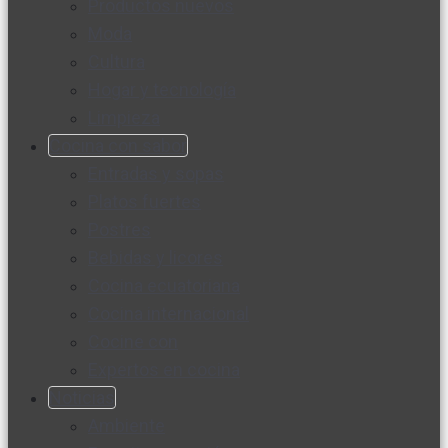
Productos nuevos
Moda
Cultura
Hogar y tecnología
Limpieza
Cocina con sabor
Entradas y sopas
Platos fuertes
Postres
Bebidas y licores
Cocina ecuatoriana
Cocina internacional
Cocine con
Expertos en cocina
Noticias
Ambiente