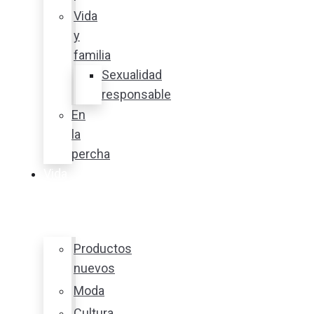
Vida
y
familia
Sexualidad
responsable
En
la
percha
Vida
y
estilo
Productos
nuevos
Moda
Cultura