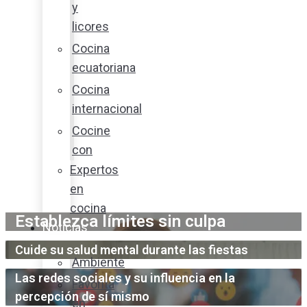
y
licores
Cocina
ecuatoriana
Cocina
internacional
Cocine
con
Expertos
en
cocina
Establezca límites sin culpa
Noticias
Cuide su salud mental durante las fiestas
Ambiente
Las redes sociales y su influencia en la
Favorita
percepción de sí mismo
en