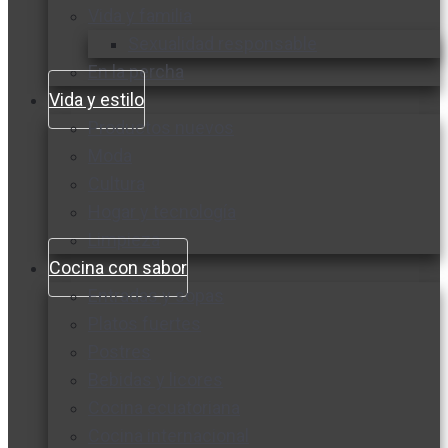
Vida y familia
Sexualidad responsable
En la percha
Vida y estilo
Productos nuevos
Moda
Cultura
Hogar y tecnología
Limpieza
Cocina con sabor
Entradas y sopas
Platos fuertes
Postres
Bebidas y licores
Cocina ecuatoriana
Cocina internacional