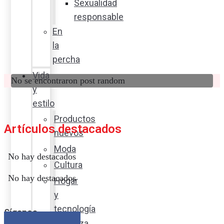
Sexualidad
responsable
En
la
percha
Vida
No se encontraron post random
y
estilo
Productos
Artículos destacados
nuevos
Moda
No hay destacados
Cultura
No hay destacados
Hogar
y
tecnología
Síganos
Limpieza