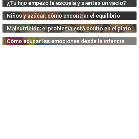
¿Tu hijo empezó la escuela y sientes un vacío?
Niños y azúcar: cómo encontrar el equilibrio
Malnutrición: el problema está oculto en el plato
Cómo educar las emociones desde la infancia