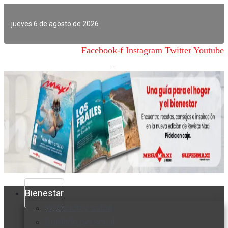
Ir
al
jueves 6 de agosto de 2026
contenido
Facebook-f
Instagram
Twitter
Youtube
Bienestar
Nutrición y salud
Cuidado personal