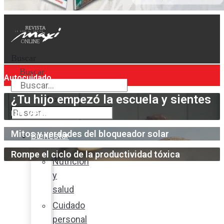
Buscar
Buscar
Autocuidado
¿Tu hijo empezó la escuela y sientes
Buscar
un vacío?
Mitos y verdades del bloqueador solar
Bienestar
Rompe el ciclo de la productividad tóxica
Nutrición
y
salud
Cuidado
personal