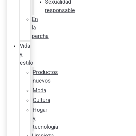
Sexualidad
responsable
En
la
percha
Vida
y
estilo
Productos
nuevos
Moda
Cultura
Hogar
y
tecnología
Limpieza