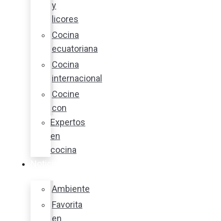
y
licores
Cocina
ecuatoriana
Cocina
internacional
Cocine
con
Expertos
en
cocina
Noticias
Ambiente
Favorita
en