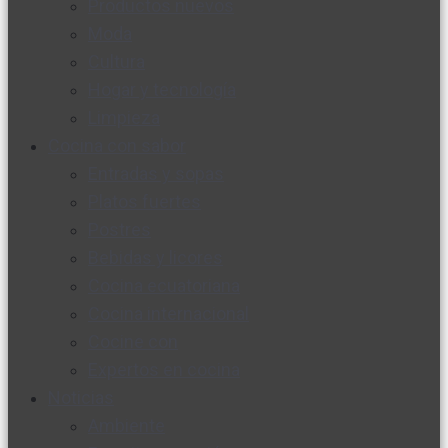
Productos nuevos
Moda
Cultura
Hogar y tecnología
Limpieza
Cocina con sabor
Entradas y sopas
Platos fuertes
Postres
Bebidas y licores
Cocina ecuatoriana
Cocina internacional
Cocine con
Expertos en cocina
Noticias
Ambiente