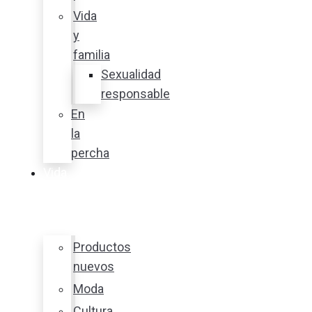
Vida
y
familia
Sexualidad
responsable
En
la
percha
Vida
y
estilo
Productos
nuevos
Moda
Cultura