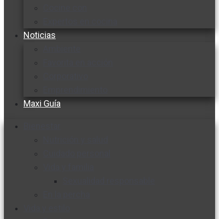
Cocine con
Expertos en cocina
Noticias
Ambiente
Favorita en acción
Corporativo
Emprendimiento
Maxi Guía
Bienestar
Nutrición y salud
Cuidado personal
Vida y familia
Sexualidad responsable
En la percha
Vida y estilo