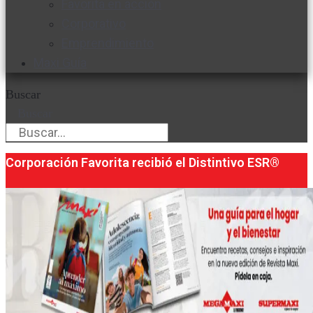
Favorita en acción
Corporativo
Emprendimiento
Maxi Guía
Buscar
Buscar
Corporación Favorita recibió el Distintivo ESR®