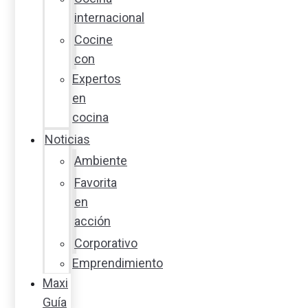
internacional
Cocine
con
Expertos
en
cocina
Noticias
Ambiente
Favorita
en
acción
Corporativo
Emprendimiento
Maxi
Guía