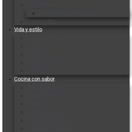
Vida y familia
Sexualidad responsable
En la percha
Vida y estilo
Productos nuevos
Moda
Cultura
Hogar y tecnología
Limpieza
Cocina con sabor
Entradas y sopas
Platos fuertes
Postres
Bebidas y licores
Cocina ecuatoriana
Cocina internacional