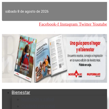
Ir
al
sábado 8 de agosto de 2026
contenido
Facebook-f
Instagram
Twitter
Youtube
Bienestar
Nutrición y salud
Cuidado personal