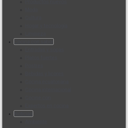
Productos nuevos
Moda
Cultura
Hogar y tecnología
Limpieza
Cocina con sabor
Entradas y sopas
Platos fuertes
Postres
Bebidas y licores
Cocina ecuatoriana
Cocina internacional
Cocine con
Expertos en cocina
Noticias
Ambiente