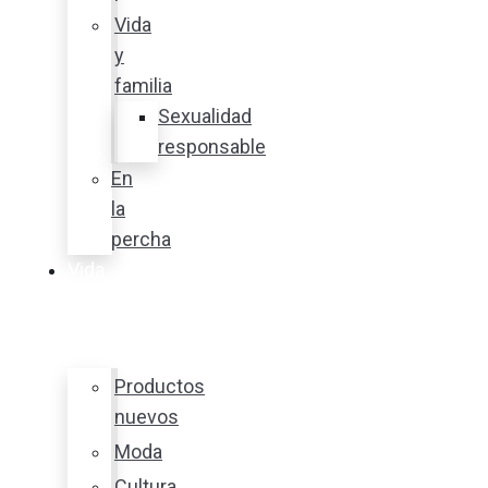
Vida
y
familia
Sexualidad
responsable
En
la
percha
Vida
y
estilo
Productos
nuevos
Moda
Cultura