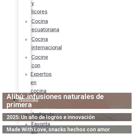
y
licores
Cocina
ecuatoriana
Cocina
internacional
Cocine
con
Expertos
en
cocina
Alibú: infusiones naturales de
Noticias
primera
Ambiente
2025: Un año de logros e innovación
Favorita
Made With Love, snacks hechos con amor
en