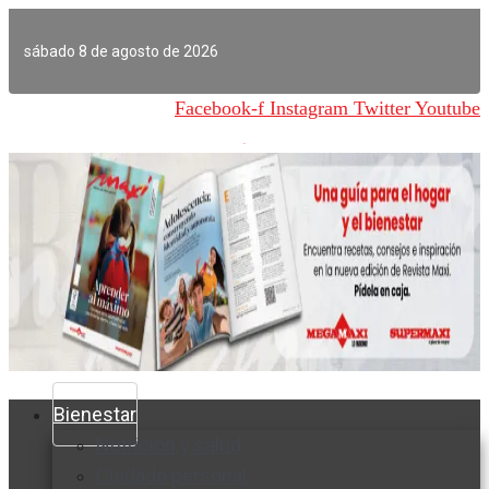
Ir
al
sábado 8 de agosto de 2026
contenido
Facebook-f
Instagram
Twitter
Youtube
Bienestar
Nutrición y salud
Cuidado personal