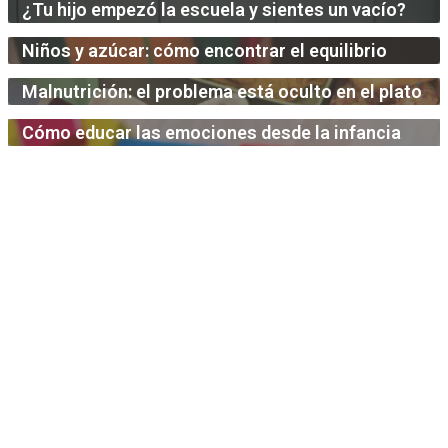
¿Tu hijo empezó la escuela y sientes un vacío?
Niños y azúcar: cómo encontrar el equilibrio
Malnutrición: el problema está oculto en el plato
Cómo educar las emociones desde la infancia