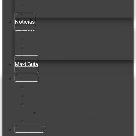
Cocine con
Expertos en cocina
Noticias
Ambiente
Favorita en acción
Corporativo
Emprendimiento
Maxi Guía
Bienestar
Nutrición y salud
Cuidado personal
Vida y familia
Sexualidad responsable
En la percha
Vida y estilo