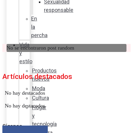
Sexualidad
responsable
En
la
percha
Vida
No se encontraron post random
y
estilo
Productos
Artículos destacados
nuevos
Moda
No hay destacados
Cultura
No hay destacados
Hogar
y
tecnología
Síganos
Limpieza