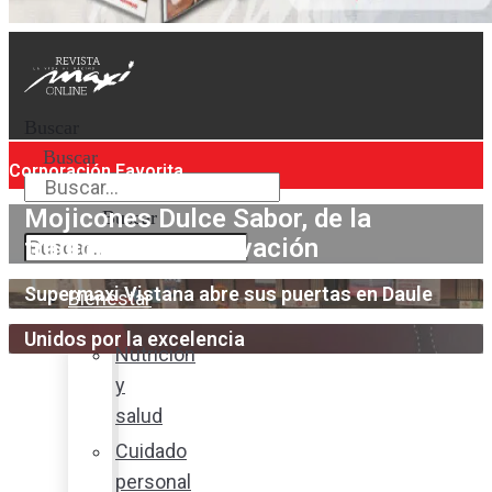
Buscar
Buscar
Corporación Favorita
Mojicones Dulce Sabor, de la
Buscar
tradición a la innovación
Supermaxi Vistana abre sus puertas en Daule
Bienestar
Unidos por la excelencia
Nutrición
y
salud
Cuidado
personal