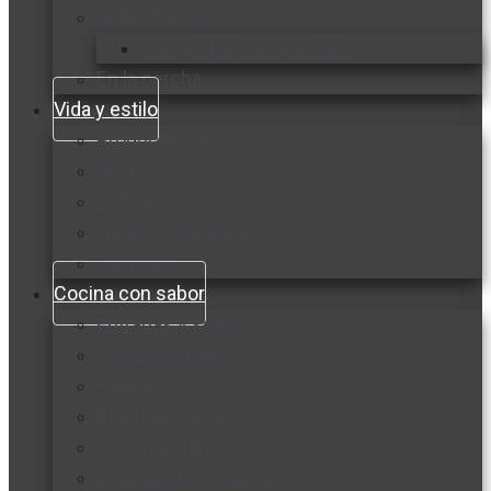
Vida y familia
Sexualidad responsable
En la percha
Vida y estilo
Productos nuevos
Moda
Cultura
Hogar y tecnología
Limpieza
Cocina con sabor
Entradas y sopas
Platos fuertes
Postres
Bebidas y licores
Cocina ecuatoriana
Cocina internacional