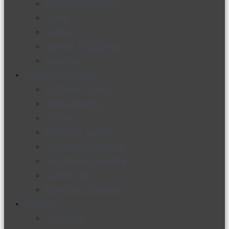
Productos nuevos
Moda
Cultura
Hogar y tecnología
Limpieza
Cocina con sabor
Entradas y sopas
Platos fuertes
Postres
Bebidas y licores
Cocina ecuatoriana
Cocina internacional
Cocine con
Expertos en cocina
Noticias
Ambiente