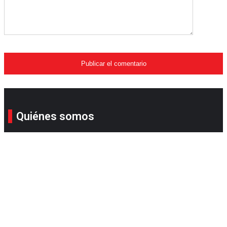
Quiénes somos
Su revista online favorita. Compañera, consejera y
llena de sorpresas para que simplifique su estilo de
vida con todo lo que le ofrecemos.
Quito - Ecuador