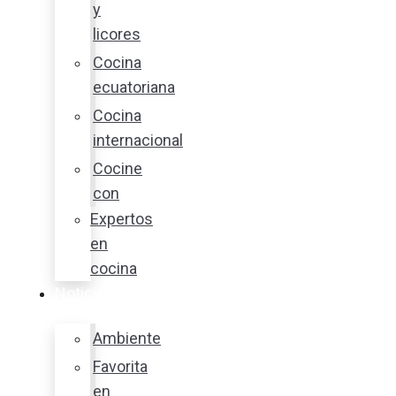
y
licores
Cocina
ecuatoriana
Cocina
internacional
Cocine
con
Expertos
en
cocina
Noticias
Ambiente
Favorita
en