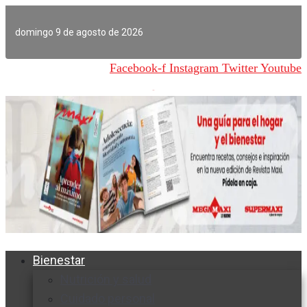
Ir
al
domingo 9 de agosto de 2026
contenido
Facebook-f
Instagram
Twitter
Youtube
Bienestar
Nutrición y salud
Cuidado personal