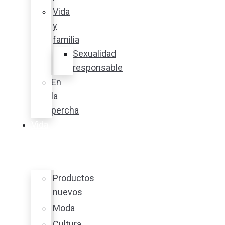
Vida
y
familia
Sexualidad
responsable
En
la
percha
Vida
y
estilo
Productos
nuevos
Moda
Cultura