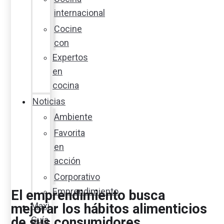
internacional
Cocine
con
Expertos
en
cocina
Noticias
Ambiente
Favorita
en
acción
Corporativo
Emprendimiento
El emprendimiento busca
Maxi
mejorar los hábitos alimenticios
de sus consumidores,
Guía