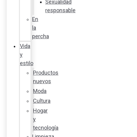
Sexualidad
responsable
En
la
percha
Vida
y
estilo
Productos
nuevos
Moda
Cultura
Hogar
y
tecnología
Limpieza