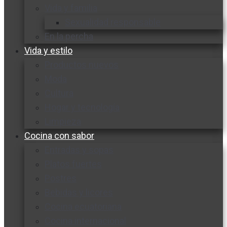
Vida y familia
Sexualidad responsable
En la percha
Vida y estilo
Productos nuevos
Moda
Cultura
Hogar y tecnología
Limpieza
Cocina con sabor
Entradas y sopas
Platos fuertes
Postres
Bebidas y licores
Cocina ecuatoriana
Cocina internacional