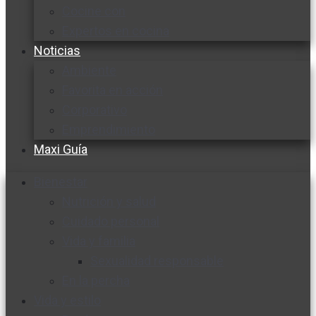
Cocine con
Expertos en cocina
Noticias
Ambiente
Favorita en acción
Corporativo
Emprendimiento
Maxi Guía
Bienestar
Nutrición y salud
Cuidado personal
Vida y familia
Sexualidad responsable
En la percha
Vida y estilo