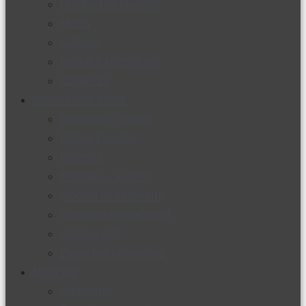
Productos nuevos
Moda
Cultura
Hogar y tecnología
Limpieza
Cocina con sabor
Entradas y sopas
Platos fuertes
Postres
Bebidas y licores
Cocina ecuatoriana
Cocina internacional
Cocine con
Expertos en cocina
Noticias
Ambiente