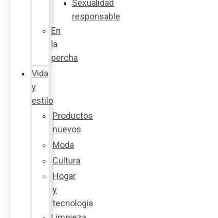
Sexualidad
responsable
En
la
percha
Vida
y
estilo
Productos
nuevos
Moda
Cultura
Hogar
y
tecnología
Limpieza