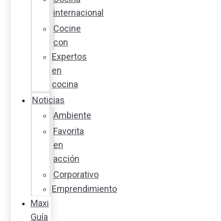
internacional
Cocine
con
Expertos
en
cocina
Noticias
Ambiente
Favorita
en
acción
Corporativo
Emprendimiento
Maxi
Guía