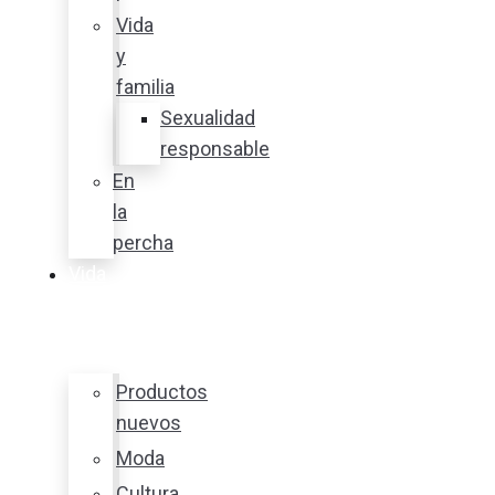
Vida
y
familia
Sexualidad
responsable
En
la
percha
Vida
y
estilo
Productos
nuevos
Moda
Cultura