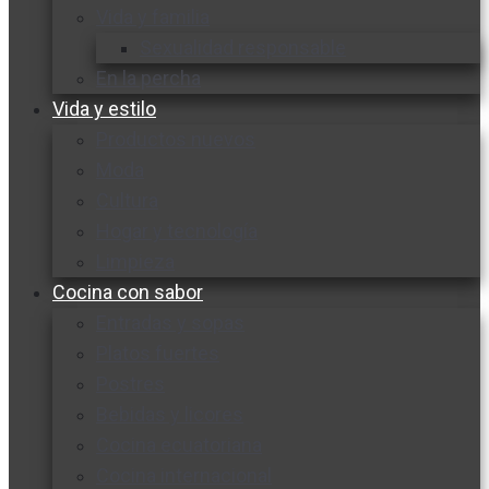
Vida y familia
Sexualidad responsable
En la percha
Vida y estilo
Productos nuevos
Moda
Cultura
Hogar y tecnología
Limpieza
Cocina con sabor
Entradas y sopas
Platos fuertes
Postres
Bebidas y licores
Cocina ecuatoriana
Cocina internacional