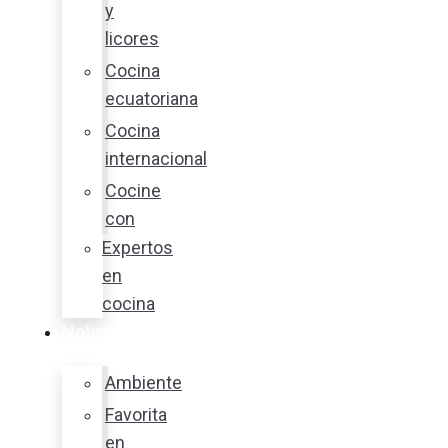
y
licores
Cocina
ecuatoriana
Cocina
internacional
Cocine
con
Expertos
en
cocina
Noticias
Ambiente
Favorita
en