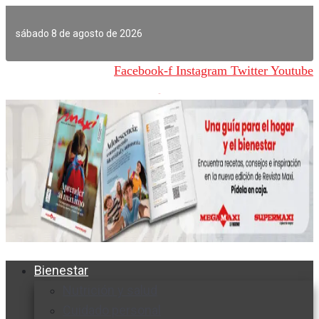
Ir
al
sábado 8 de agosto de 2026
contenido
Facebook-f
Instagram
Twitter
Youtube
Bienestar
Nutrición y salud
Cuidado personal