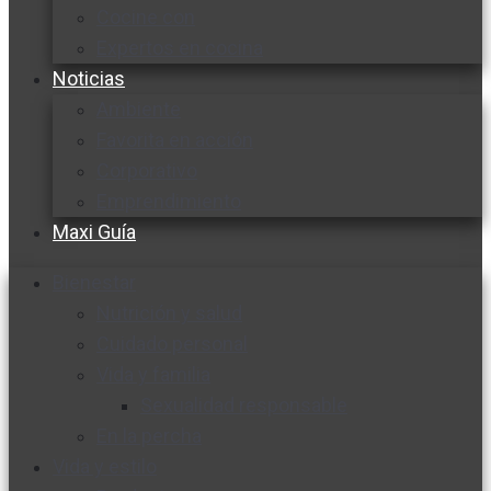
Cocine con
Expertos en cocina
Noticias
Ambiente
Favorita en acción
Corporativo
Emprendimiento
Maxi Guía
Bienestar
Nutrición y salud
Cuidado personal
Vida y familia
Sexualidad responsable
En la percha
Vida y estilo