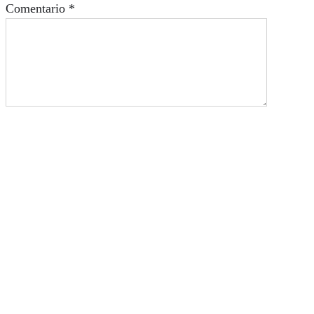
Comentario
*
Quiénes somos
Su revista online favorita. Compañera, consejera y
llena de sorpresas para que simplifique su estilo de
vida con todo lo que le ofrecemos.