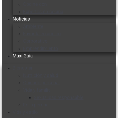
Cocine con
Expertos en cocina
Noticias
Ambiente
Favorita en acción
Corporativo
Emprendimiento
Maxi Guía
Bienestar
Nutrición y salud
Cuidado personal
Vida y familia
Sexualidad responsable
En la percha
Vida y estilo