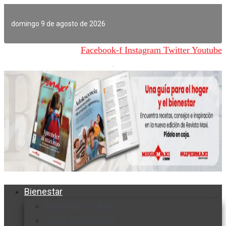
Ir
al
domingo 9 de agosto de 2026
contenido
Facebook-f
Instagram
Twitter
Youtube
Bienestar
Nutrición y salud
Cuidado personal