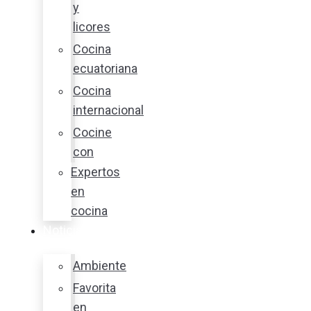
y
licores
Cocina
ecuatoriana
Cocina
internacional
Cocine
con
Expertos
en
cocina
Noticias
Ambiente
Favorita
en