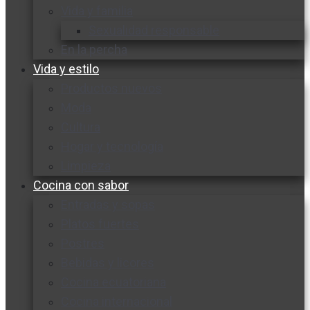
Vida y familia
Sexualidad responsable
En la percha
Vida y estilo
Productos nuevos
Moda
Cultura
Hogar y tecnología
Limpieza
Cocina con sabor
Entradas y sopas
Platos fuertes
Postres
Bebidas y licores
Cocina ecuatoriana
Cocina internacional