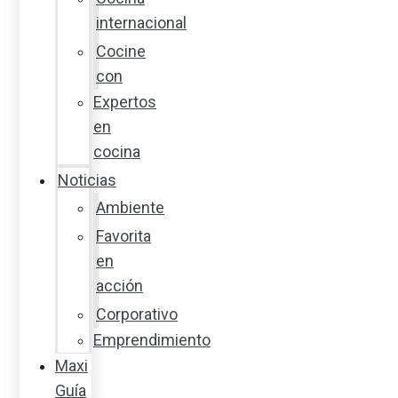
internacional
Cocine
con
Expertos
en
cocina
Noticias
Ambiente
Favorita
en
acción
Corporativo
Emprendimiento
Maxi
Guía