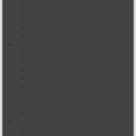
Productos nuevos
Moda
Cultura
Hogar y tecnología
Limpieza
Cocina con sabor
Entradas y sopas
Platos fuertes
Postres
Bebidas y licores
Cocina ecuatoriana
Cocina internacional
Cocine con
Expertos en cocina
Noticias
Ambiente