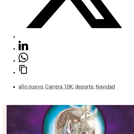
año nuevo
,
Carrera 10K
,
deporte
,
Navidad