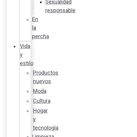
Sexualidad
responsable
En
la
percha
Vida
y
estilo
Productos
nuevos
Moda
Cultura
Hogar
y
tecnología
Limpieza