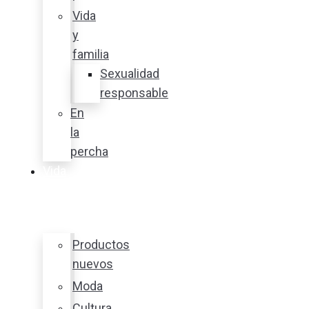
Vida
y
familia
Sexualidad
responsable
En
la
percha
Vida
y
estilo
Productos
nuevos
Moda
Cultura