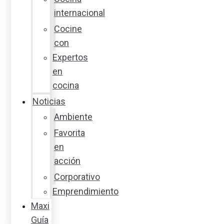
internacional
Cocine
con
Expertos
en
cocina
Noticias
Ambiente
Favorita
en
acción
Corporativo
Emprendimiento
Maxi
Guía