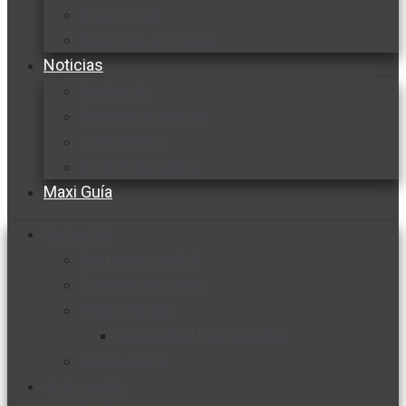
Cocine con
Expertos en cocina
Noticias
Ambiente
Favorita en acción
Corporativo
Emprendimiento
Maxi Guía
Bienestar
Nutrición y salud
Cuidado personal
Vida y familia
Sexualidad responsable
En la percha
Vida y estilo