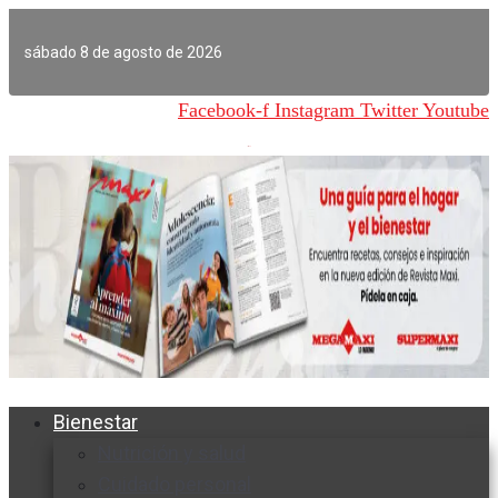
Ir
al
sábado 8 de agosto de 2026
contenido
Facebook-f
Instagram
Twitter
Youtube
Bienestar
Nutrición y salud
Cuidado personal