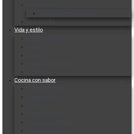
Vida y familia
Sexualidad responsable
En la percha
Vida y estilo
Productos nuevos
Moda
Cultura
Hogar y tecnología
Limpieza
Cocina con sabor
Entradas y sopas
Platos fuertes
Postres
Bebidas y licores
Cocina ecuatoriana
Cocina internacional