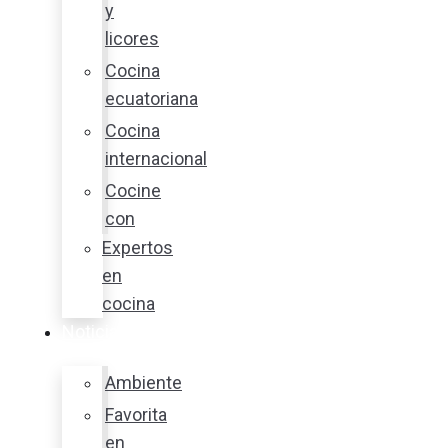
y
licores
Cocina
ecuatoriana
Cocina
internacional
Cocine
con
Expertos
en
cocina
Noticias
Ambiente
Favorita
en