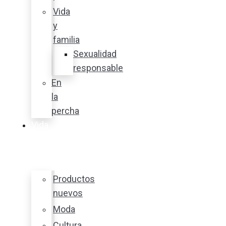
Vida
y
familia
Sexualidad
responsable
En
la
percha
Vida
y
estilo
Productos
nuevos
Moda
Cultura