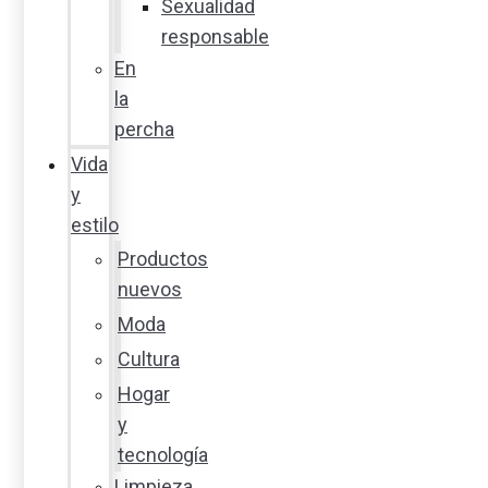
Sexualidad
responsable
En
la
percha
Vida
y
estilo
Productos
nuevos
Moda
Cultura
Hogar
y
tecnología
Limpieza