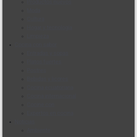
Productos nuevos
Moda
Cultura
Hogar y tecnología
Limpieza
Cocina con sabor
Entradas y sopas
Platos fuertes
Postres
Bebidas y licores
Cocina ecuatoriana
Cocina internacional
Cocine con
Expertos en cocina
Noticias
Ambiente