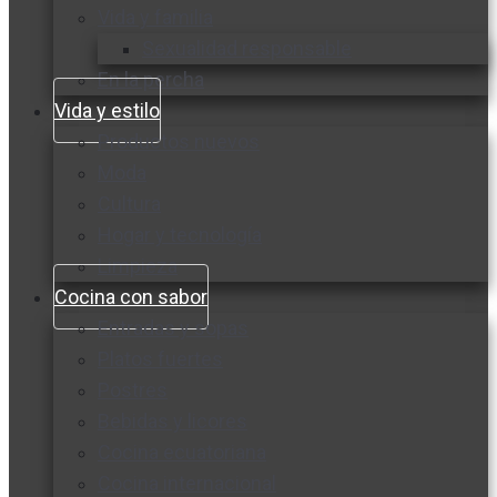
Vida y familia
Sexualidad responsable
En la percha
Vida y estilo
Productos nuevos
Moda
Cultura
Hogar y tecnología
Limpieza
Cocina con sabor
Entradas y sopas
Platos fuertes
Postres
Bebidas y licores
Cocina ecuatoriana
Cocina internacional