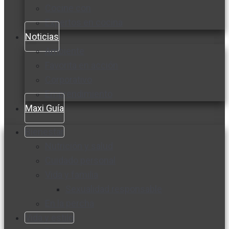
Cocine con
Expertos en cocina
Noticias
Ambiente
Favorita en acción
Corporativo
Emprendimiento
Maxi Guía
Bienestar
Nutrición y salud
Cuidado personal
Vida y familia
Sexualidad responsable
En la percha
Vida y estilo