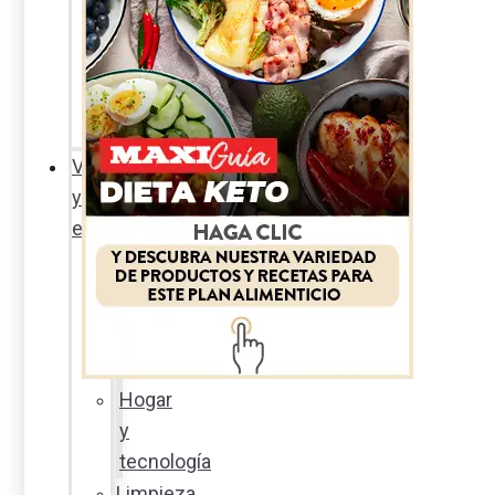
Sexualidad
responsable
En
la
percha
Vida
y
estilo
Productos
nuevos
Moda
Cultura
Hogar
y
tecnología
Limpieza