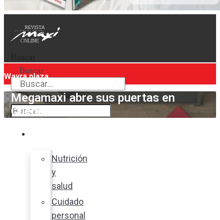
Buscar
Buscar
Wayra plaza
Megamaxi abre sus puertas en
Buscar
Cuenca
Bienestar
Nutrición
y
salud
Cuidado
personal