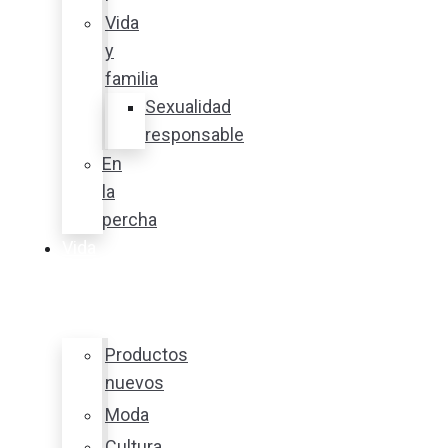
Vida
y
familia
Sexualidad
responsable
En
la
percha
Vida
y
estilo
Productos
nuevos
Moda
Cultura