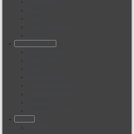
Productos nuevos
Moda
Cultura
Hogar y tecnología
Limpieza
Cocina con sabor
Entradas y sopas
Platos fuertes
Postres
Bebidas y licores
Cocina ecuatoriana
Cocina internacional
Cocine con
Expertos en cocina
Noticias
Ambiente