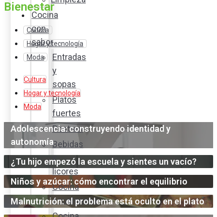
Bienestar
Cocina
con
Cultura
sabor
Hogar y tecnología
Entradas
Moda
y
Cultura
sopas
Hogar y tecnología
Platos
Moda
fuertes
Adolescencia: construyendo identidad y
Postres
autonomía
Bebidas
y
¿Tu hijo empezó la escuela y sientes un vacío?
licores
Niños y azúcar: cómo encontrar el equilibrio
Cocina
ecuatoriana
Malnutrición: el problema está oculto en el plato
Cocina