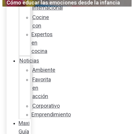
Cómo educar las emociones desde la infancia
internacional
Cocine
con
Expertos
en
cocina
Noticias
Ambiente
Favorita
en
acción
Corporativo
Emprendimiento
Maxi
Guía