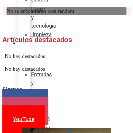
Hogar
No se encontraron post random
y
tecnología
Limpieza
Artículos destacados
Cocina
con
No hay destacados
sabor
No hay destacados
Entradas
y
Síganos
sopas
Platos
Facebook
fuertes
Instagram
Postres
YouTube
Bebidas