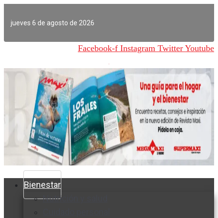
Ir
al
jueves 6 de agosto de 2026
contenido
Facebook-f
Instagram
Twitter
Youtube
Bienestar
Nutrición y salud
Cuidado personal