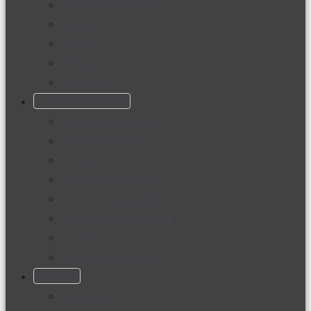
Productos nuevos
Moda
Cultura
Hogar y tecnología
Limpieza
Cocina con sabor
Entradas y sopas
Platos fuertes
Postres
Bebidas y licores
Cocina ecuatoriana
Cocina internacional
Cocine con
Expertos en cocina
Noticias
Ambiente