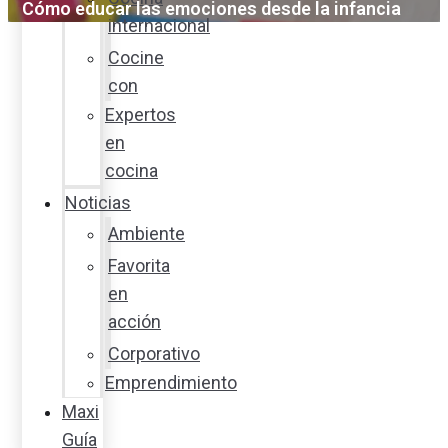
Cómo educar las emociones desde la infancia
internacional
Cocine
con
Expertos
en
cocina
Noticias
Ambiente
Favorita
en
acción
Corporativo
Emprendimiento
Maxi
Guía