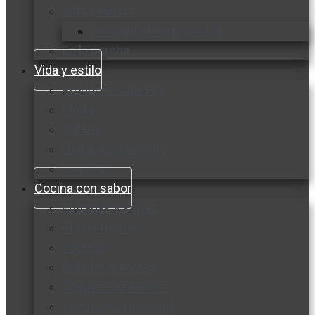
Vida y familia
Sexualidad responsable
En la percha
Vida y estilo
Productos nuevos
Moda
Cultura
Hogar y tecnología
Limpieza
Cocina con sabor
Entradas y sopas
Platos fuertes
Postres
Bebidas y licores
Cocina ecuatoriana
Cocina internacional