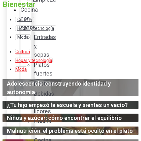
Bienestar
Cocina
con
Cultura
sabor
Hogar y tecnología
Entradas
Moda
y
Cultura
sopas
Hogar y tecnología
Platos
Moda
fuertes
Adolescencia: construyendo identidad y
Postres
autonomía
Bebidas
y
¿Tu hijo empezó la escuela y sientes un vacío?
licores
Niños y azúcar: cómo encontrar el equilibrio
Cocina
ecuatoriana
Malnutrición: el problema está oculto en el plato
Cocina