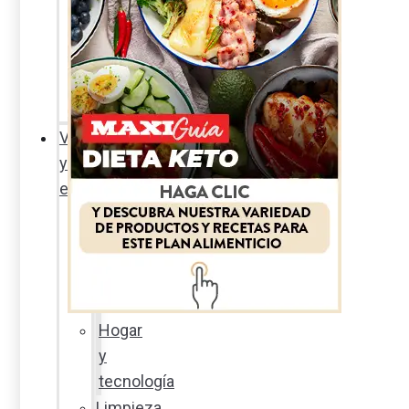
Sexualidad
responsable
En
la
percha
Vida
y
estilo
Productos
nuevos
Moda
Cultura
Hogar
y
tecnología
Limpieza