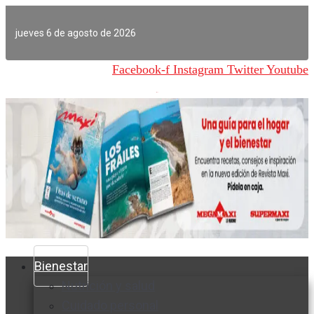
Ir
al
jueves 6 de agosto de 2026
contenido
Facebook-f
Instagram
Twitter
Youtube
Bienestar
Nutrición y salud
Cuidado personal