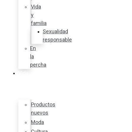
Vida
y
familia
Sexualidad
responsable
En
la
percha
Vida
y
estilo
Productos
nuevos
Moda
Cultura