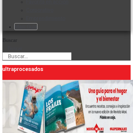
Favorita en acción
Corporativo
Emprendimiento
Maxi Guía
Buscar
Buscar
ultraprocesados