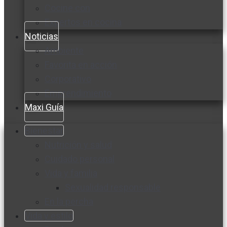
Cocine con
Expertos en cocina
Noticias
Ambiente
Favorita en acción
Corporativo
Emprendimiento
Maxi Guía
Bienestar
Nutrición y salud
Cuidado personal
Vida y familia
Sexualidad responsable
En la percha
Vida y estilo