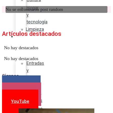
Hogar
No se encontraron post random
y
tecnología
Limpieza
Artículos destacados
Cocina
con
No hay destacados
sabor
No hay destacados
Entradas
y
Síganos
sopas
Platos
Facebook
fuertes
Instagram
Postres
YouTube
Bebidas