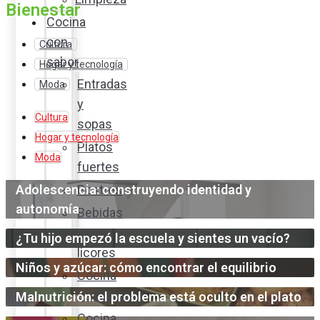
Bienestar
Cocina
con
Cultura
sabor
Hogar y tecnología
Entradas
Moda
y
Cultura
sopas
Hogar y tecnología
Platos
Moda
fuertes
Adolescencia: construyendo identidad y
Postres
autonomía
Bebidas
y
¿Tu hijo empezó la escuela y sientes un vacío?
licores
Niños y azúcar: cómo encontrar el equilibrio
Cocina
ecuatoriana
Malnutrición: el problema está oculto en el plato
Cocina