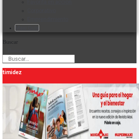
Favorita en acción
Corporativo
Emprendimiento
Maxi Guía
Buscar
Buscar
timidez