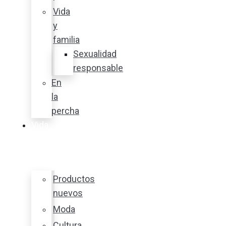
Vida
y
familia
Sexualidad
responsable
En
la
percha
Vida
y
estilo
Productos
nuevos
Moda
Cultura