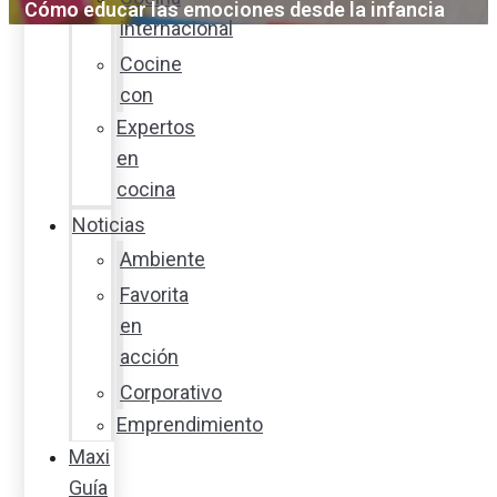
Cómo educar las emociones desde la infancia
internacional
Cocine
con
Expertos
en
cocina
Noticias
Ambiente
Favorita
en
acción
Corporativo
Emprendimiento
Maxi
Guía