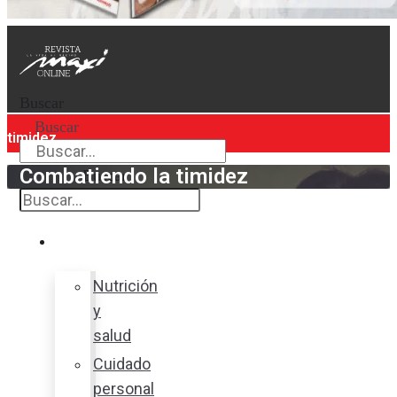
Buscar
Buscar
timidez
Combatiendo la timidez
Buscar
Bienestar
Nutrición
y
salud
Cuidado
personal