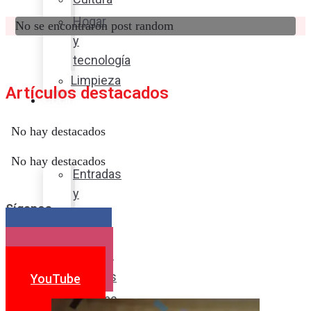
Hogar
No se encontraron post random
y
tecnología
Limpieza
Artículos destacados
Cocina
con
No hay destacados
sabor
No hay destacados
Entradas
y
Síganos
sopas
Platos
Facebook
fuertes
Instagram
Postres
YouTube
Bebidas