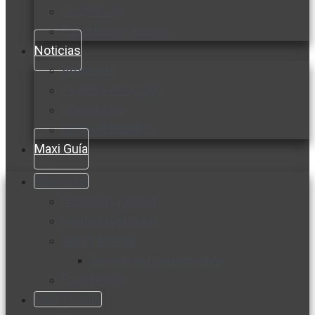
Cocine con
Expertos en cocina
Noticias
Ambiente
Favorita en acción
Corporativo
Emprendimiento
Maxi Guía
Bienestar
Nutrición y salud
Cuidado personal
Vida y familia
Sexualidad responsable
En la percha
Vida y estilo