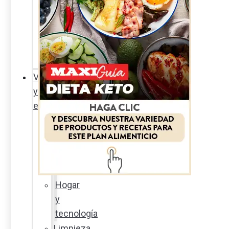
Sexualidad
responsable
En
la
percha
Vida
y
estilo
Productos
nuevos
Moda
Cultura
Hogar
y
tecnología
Limpieza