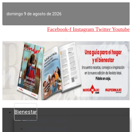
Ir
al
domingo 9 de agosto de 2026
contenido
Facebook-f
Instagram
Twitter
Youtube
Bienestar
Nutrición y salud
Cuidado personal