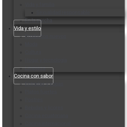
Vida y familia
Sexualidad responsable
En la percha
Vida y estilo
Productos nuevos
Moda
Cultura
Hogar y tecnología
Limpieza
Cocina con sabor
Entradas y sopas
Platos fuertes
Postres
Bebidas y licores
Cocina ecuatoriana
Cocina internacional