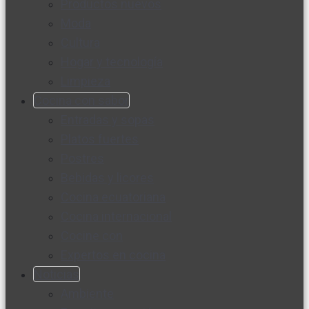
Productos nuevos
Moda
Cultura
Hogar y tecnología
Limpieza
Cocina con sabor
Entradas y sopas
Platos fuertes
Postres
Bebidas y licores
Cocina ecuatoriana
Cocina internacional
Cocine con
Expertos en cocina
Noticias
Ambiente