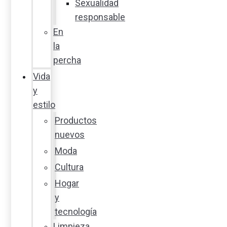
Sexualidad
responsable
En
la
percha
Vida
y
estilo
Productos
nuevos
Moda
Cultura
Hogar
y
tecnología
Limpieza