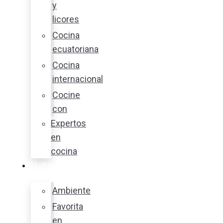
y
licores
Cocina
ecuatoriana
Cocina
internacional
Cocine
con
Expertos
en
cocina
Noticias
Ambiente
Favorita
en