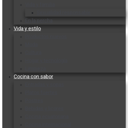
Vida y familia
Sexualidad responsable
En la percha
Vida y estilo
Productos nuevos
Moda
Cultura
Hogar y tecnología
Limpieza
Cocina con sabor
Entradas y sopas
Platos fuertes
Postres
Bebidas y licores
Cocina ecuatoriana
Cocina internacional