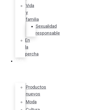
Vida
y
familia
Sexualidad
responsable
En
la
percha
Vida
y
estilo
Productos
nuevos
Moda
Cultura