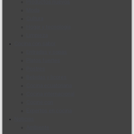
Productos nuevos
Moda
Cultura
Hogar y tecnología
Limpieza
Cocina con sabor
Entradas y sopas
Platos fuertes
Postres
Bebidas y licores
Cocina ecuatoriana
Cocina internacional
Cocine con
Expertos en cocina
Noticias
Ambiente