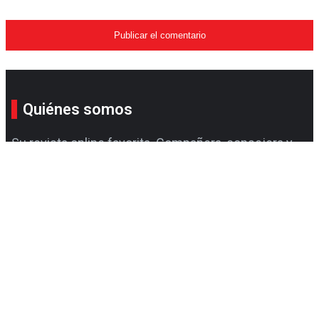
Quiénes somos
Su revista online favorita. Compañera, consejera y
llena de sorpresas para que simplifique su estilo de
vida con todo lo que le ofrecemos.
Quito - Ecuador
Consulta sobre la Maxi
revistamaxi@editorialtaquina.com
Solo WhatsApp