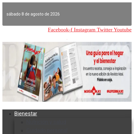
Ir
al
sábado 8 de agosto de 2026
contenido
Facebook-f
Instagram
Twitter
Youtube
Bienestar
Nutrición y salud
Cuidado personal