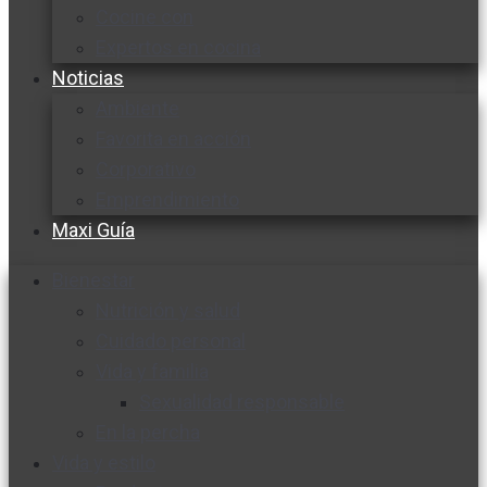
Cocine con
Expertos en cocina
Noticias
Ambiente
Favorita en acción
Corporativo
Emprendimiento
Maxi Guía
Bienestar
Nutrición y salud
Cuidado personal
Vida y familia
Sexualidad responsable
En la percha
Vida y estilo