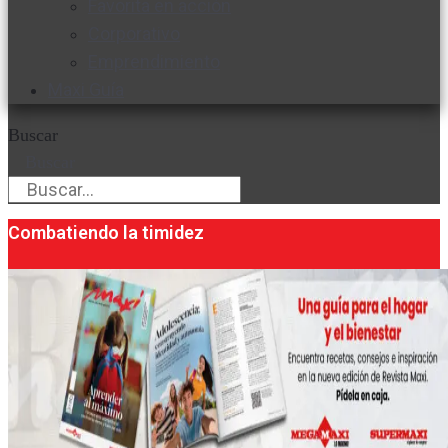
Favorita en acción
Corporativo
Emprendimiento
Maxi Guía
Buscar
Buscar
Combatiendo la timidez