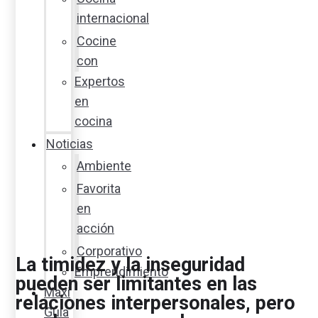
internacional
Cocine
con
Expertos
en
cocina
Noticias
Ambiente
Favorita
en
acción
Corporativo
La timidez y la inseguridad
Emprendimiento
pueden ser limitantes en las
Maxi
relaciones interpersonales, pero
Guía