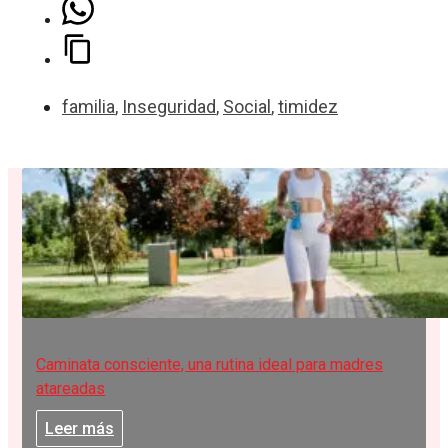
familia
,
Inseguridad
,
Social
,
timidez
Caminata consciente, una rutina ideal para madres
atareadas
Leer más