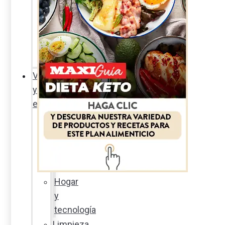
Sexualidad
responsable
En
la
percha
Vida
y
estilo
Productos
nuevos
Moda
Cultura
Hogar
y
tecnología
Limpieza