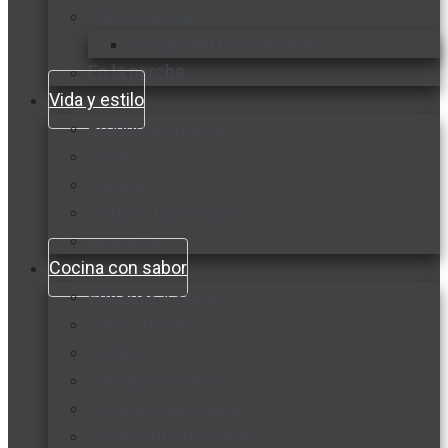
Vida y familia
Sexualidad responsable
En la percha
Vida y estilo
Productos nuevos
Moda
Cultura
Hogar y tecnología
Limpieza
Cocina con sabor
Entradas y sopas
Platos fuertes
Postres
Bebidas y licores
Cocina ecuatoriana
Cocina internacional