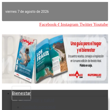
Ir
al
viernes 7 de agosto de 2026
contenido
Facebook-f
Instagram
Twitter
Youtube
Bienestar
Nutrición y salud
Cuidado personal