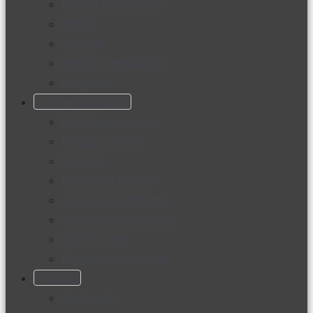
Productos nuevos
Moda
Cultura
Hogar y tecnología
Limpieza
Cocina con sabor
Entradas y sopas
Platos fuertes
Postres
Bebidas y licores
Cocina ecuatoriana
Cocina internacional
Cocine con
Expertos en cocina
Noticias
Ambiente