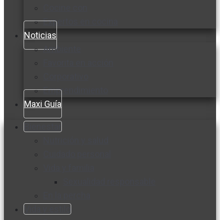
Cocine con
Expertos en cocina
Noticias
Ambiente
Favorita en acción
Corporativo
Emprendimiento
Maxi Guía
Bienestar
Nutrición y salud
Cuidado personal
Vida y familia
Sexualidad responsable
En la percha
Vida y estilo