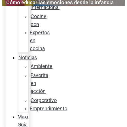
Cómo educar las emociones desde la infancia
internacional
Cocine
con
Expertos
en
cocina
Noticias
Ambiente
Favorita
en
acción
Corporativo
Emprendimiento
Maxi
Guía