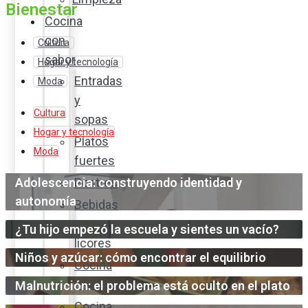
Bienestar
Cocina
con
Cultura
sabor
Hogar y tecnología
Entradas
Moda
y
Cultura
sopas
Hogar y tecnología
Platos
Moda
fuertes
Adolescencia: construyendo identidad y
Postres
autonomía
Bebidas
y
¿Tu hijo empezó la escuela y sientes un vacío?
licores
Niños y azúcar: cómo encontrar el equilibrio
Cocina
ecuatoriana
Malnutrición: el problema está oculto en el plato
Cocina