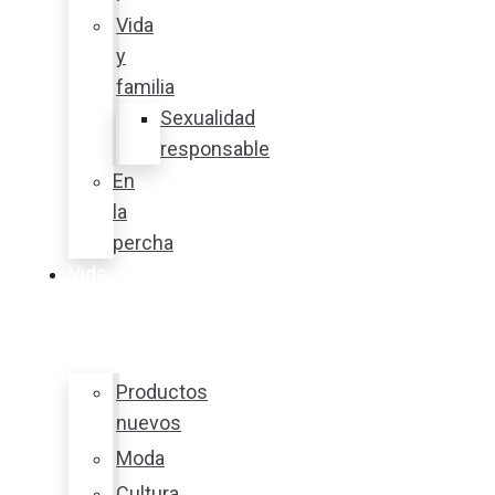
Vida
y
familia
Sexualidad
responsable
En
la
percha
Vida
y
estilo
Productos
nuevos
Moda
Cultura