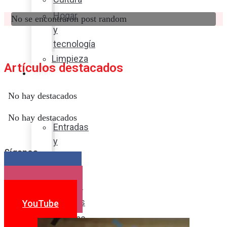
Hogar
No se encontraron post random
y
tecnología
Limpieza
Artículos destacados
Cocina
con
No hay destacados
sabor
No hay destacados
Entradas
y
Síganos
sopas
Platos
Facebook
fuertes
Instagram
Postres
YouTube
Bebidas