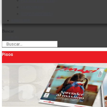
Favorita en acción
Corporativo
Emprendimiento
Maxi Guía
Buscar
Buscar
Pisos