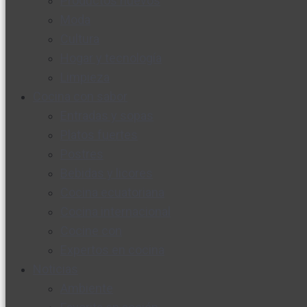
Productos nuevos
Moda
Cultura
Hogar y tecnología
Limpieza
Cocina con sabor
Entradas y sopas
Platos fuertes
Postres
Bebidas y licores
Cocina ecuatoriana
Cocina internacional
Cocine con
Expertos en cocina
Noticias
Ambiente