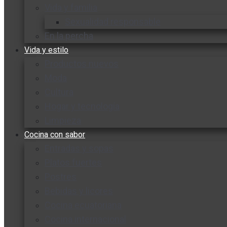
Vida y familia
Sexualidad responsable
En la percha
Vida y estilo
Productos nuevos
Moda
Cultura
Hogar y tecnología
Limpieza
Cocina con sabor
Entradas y sopas
Platos fuertes
Postres
Bebidas y licores
Cocina ecuatoriana
Cocina internacional