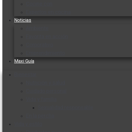
Cocine con
Expertos en cocina
Noticias
Ambiente
Favorita en acción
Corporativo
Emprendimiento
Maxi Guía
Bienestar
Nutrición y salud
Cuidado personal
Vida y familia
Sexualidad responsable
En la percha
Vida y estilo