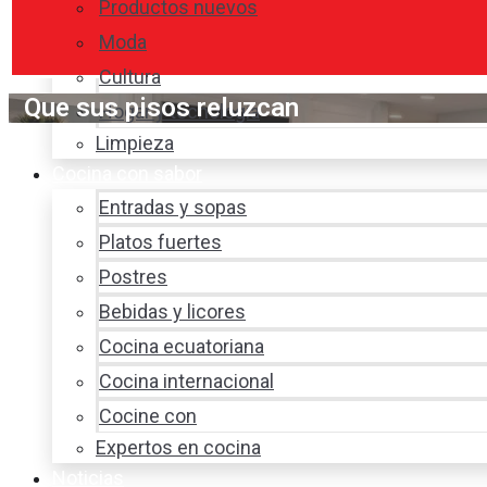
Productos nuevos
Moda
Cultura
Que sus pisos reluzcan
Hogar y tecnología
Limpieza
Cocina con sabor
Entradas y sopas
Platos fuertes
Postres
Bebidas y licores
Cocina ecuatoriana
Cocina internacional
Cocine con
Expertos en cocina
Noticias