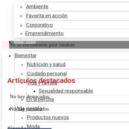
Ambiente
Favorita en acción
Corporativo
Emprendimiento
Maxi Guía
No se encontraron post random
Bienestar
Nutrición y salud
Cuidado personal
Artículos destacados
Vida y familia
Sexualidad responsable
No hay destacados
En la percha
Vida y estilo
No hay destacados
Productos nuevos
Moda
Síganos