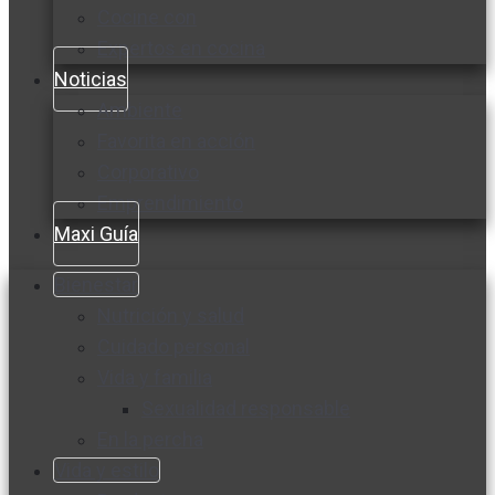
Cocine con
Expertos en cocina
Noticias
Ambiente
Favorita en acción
Corporativo
Emprendimiento
Maxi Guía
Bienestar
Nutrición y salud
Cuidado personal
Vida y familia
Sexualidad responsable
En la percha
Vida y estilo