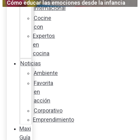
Cómo educar las emociones desde la infancia
internacional
Cocine
con
Expertos
en
cocina
Noticias
Ambiente
Favorita
en
acción
Corporativo
Emprendimiento
Maxi
Guía