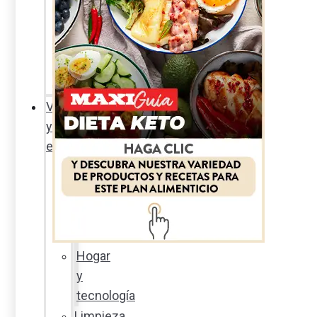
Sexualidad
responsable
En
la
percha
Vida
y
estilo
Productos
nuevos
Moda
Cultura
Hogar
y
tecnología
Limpieza