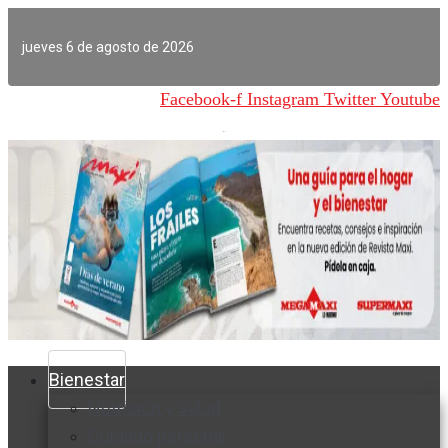
Ir
al
jueves 6 de agosto de 2026
contenido
Facebook-f
Instagram
Twitter
Youtube
Bienestar
Nutrición y salud
Cuidado personal