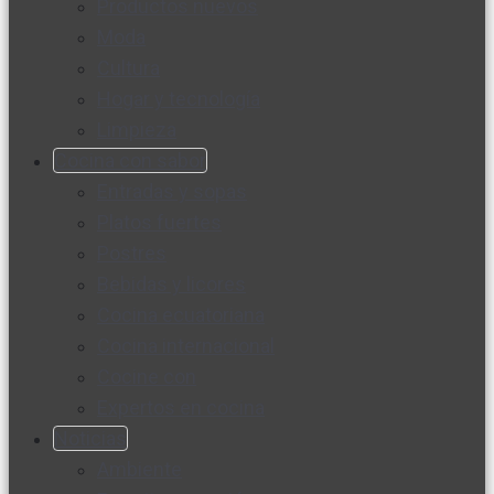
Productos nuevos
Moda
Cultura
Hogar y tecnología
Limpieza
Cocina con sabor
Entradas y sopas
Platos fuertes
Postres
Bebidas y licores
Cocina ecuatoriana
Cocina internacional
Cocine con
Expertos en cocina
Noticias
Ambiente