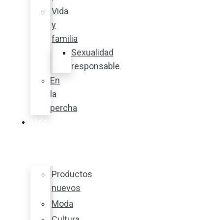
Vida
y
familia
Sexualidad
responsable
En
la
percha
Vida
y
estilo
Productos
nuevos
Moda
Cultura