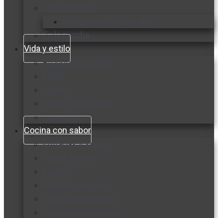
Vida y familia
Sexualidad responsable
En la percha
Vida y estilo
Productos nuevos
Moda
Cultura
Hogar y tecnología
Limpieza
Cocina con sabor
Entradas y sopas
Platos fuertes
Postres
Bebidas y licores
Cocina ecuatoriana
Cocina internacional