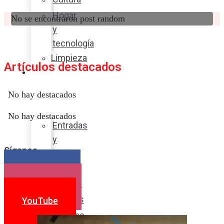
Hogar
No se encontraron post random
y
tecnología
Limpieza
Artículos destacados
Cocina
con
No hay destacados
sabor
No hay destacados
Entradas
y
Síganos
sopas
Platos
Facebook
fuertes
Instagram
Postres
YouTube
Bebidas