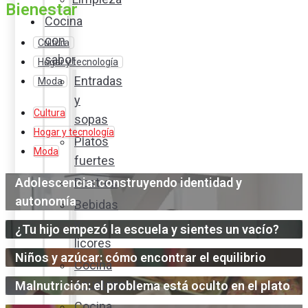
Bienestar
Cocina
con
Cultura
sabor
Hogar y tecnología
Entradas
Moda
y
Cultura
sopas
Hogar y tecnología
Platos
Moda
fuertes
Adolescencia: construyendo identidad y
Postres
autonomía
Bebidas
y
¿Tu hijo empezó la escuela y sientes un vacío?
licores
Niños y azúcar: cómo encontrar el equilibrio
Cocina
ecuatoriana
Malnutrición: el problema está oculto en el plato
Cocina