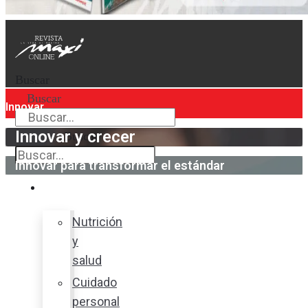
Buscar
Buscar
Innovar
Innovar y crecer
Buscar
Innovar para transformar el estándar
Bienestar
Nutrición
y
salud
Cuidado
personal