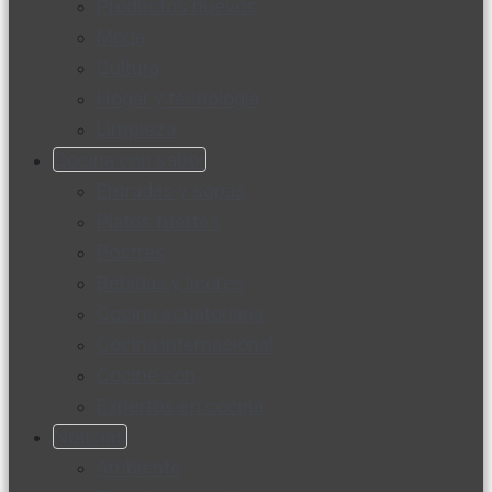
Productos nuevos
Moda
Cultura
Hogar y tecnología
Limpieza
Cocina con sabor
Entradas y sopas
Platos fuertes
Postres
Bebidas y licores
Cocina ecuatoriana
Cocina internacional
Cocine con
Expertos en cocina
Noticias
Ambiente