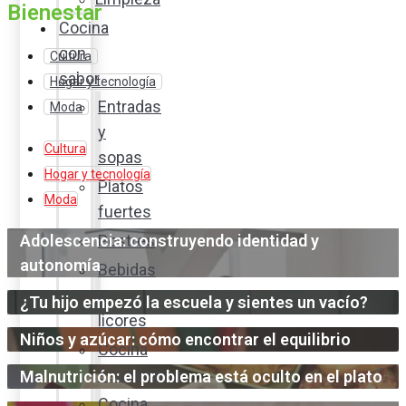
Bienestar
Cocina
con
Cultura
sabor
Hogar y tecnología
Entradas
Moda
y
Cultura
sopas
Hogar y tecnología
Platos
Moda
fuertes
Adolescencia: construyendo identidad y
Postres
autonomía
Bebidas
y
¿Tu hijo empezó la escuela y sientes un vacío?
licores
Niños y azúcar: cómo encontrar el equilibrio
Cocina
ecuatoriana
Malnutrición: el problema está oculto en el plato
Cocina