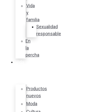
Vida
y
familia
Sexualidad
responsable
En
la
percha
Vida
y
estilo
Productos
nuevos
Moda
Cultura