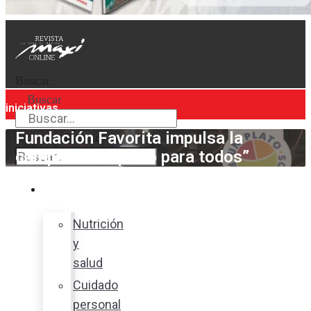
Buscar
Buscar
iniciativas
Fundación Favorita impulsa la
Buscar
campaña “Un plato para todos”
Bienestar
Nutrición
y
salud
Cuidado
personal