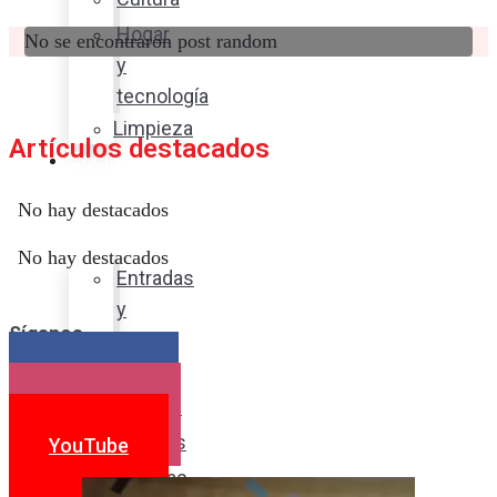
Hogar
No se encontraron post random
y
tecnología
Limpieza
Artículos destacados
Cocina
con
No hay destacados
sabor
No hay destacados
Entradas
y
Síganos
sopas
Platos
Facebook
fuertes
Instagram
Postres
YouTube
Bebidas