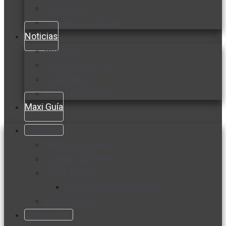
Cocine con
Expertos en cocina
Noticias
Ambiente
Favorita en acción
Corporativo
Emprendimiento
Maxi Guía
Bienestar
Nutrición y salud
Cuidado personal
Vida y familia
Sexualidad responsable
En la percha
Vida y estilo