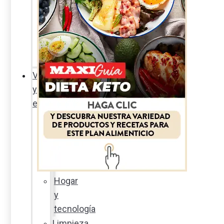
Sexualidad
responsable
En
la
percha
Vida
y
estilo
Productos
nuevos
Moda
Cultura
Hogar
y
tecnología
Limpieza