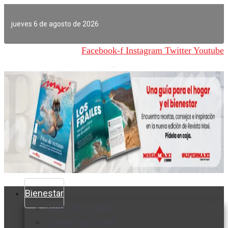
Ir
al
jueves 6 de agosto de 2026
contenido
Facebook-f
Instagram
Twitter
Youtube
Bienestar
Nutrición y salud
Cuidado personal