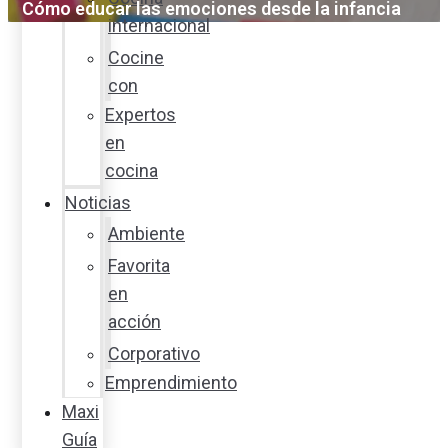
Cómo educar las emociones desde la infancia
internacional
Cocine
con
Expertos
en
cocina
Noticias
Ambiente
Favorita
en
acción
Corporativo
Emprendimiento
Maxi
Guía