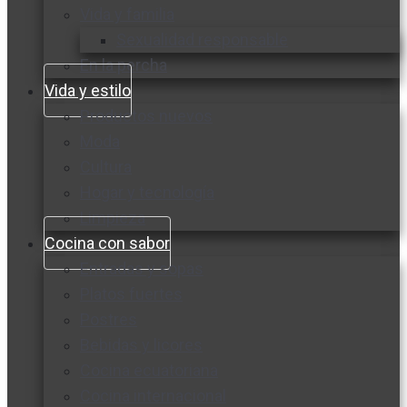
Vida y familia
Sexualidad responsable
En la percha
Vida y estilo
Productos nuevos
Moda
Cultura
Hogar y tecnología
Limpieza
Cocina con sabor
Entradas y sopas
Platos fuertes
Postres
Bebidas y licores
Cocina ecuatoriana
Cocina internacional