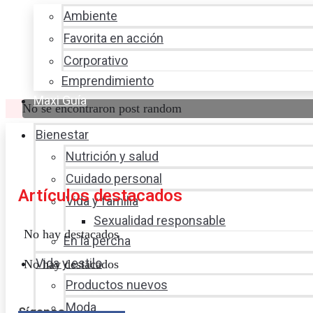
Ambiente
Favorita en acción
Corporativo
Emprendimiento
Maxi Guía
No se encontraron post random
Bienestar
Nutrición y salud
Cuidado personal
Artículos destacados
Vida y familia
Sexualidad responsable
No hay destacados
En la percha
Vida y estilo
No hay destacados
Productos nuevos
Moda
Síganos