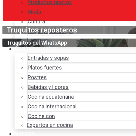
Productos nuevos
Moda
Cultura
Truquitos reposteros
Hogar y tecnología
Limpieza
Truquitos del WhatsApp
Cocina con sabor
Entradas y sopas
Platos fuertes
Postres
Bebidas y licores
Cocina ecuatoriana
Cocina internacional
Cocine con
Expertos en cocina
Noticias