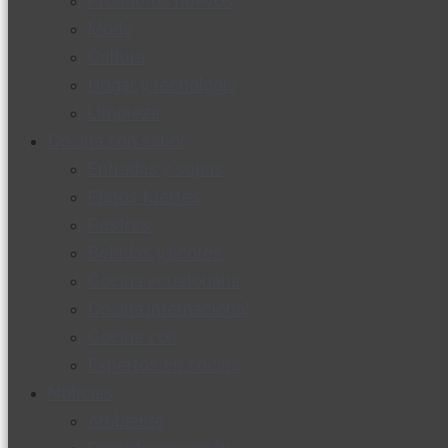
Productos nuevos
Moda
Cultura
Hogar y tecnología
Limpieza
Cocina con sabor
Entradas y sopas
Platos fuertes
Postres
Bebidas y licores
Cocina ecuatoriana
Cocina internacional
Cocine con
Expertos en cocina
Noticias
Ambiente