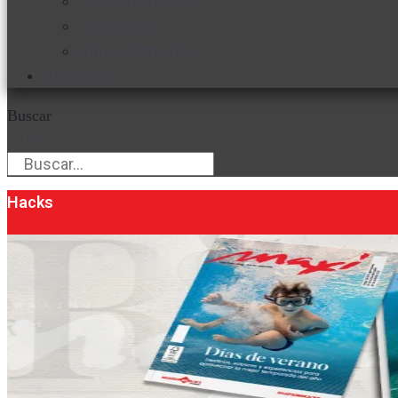
Favorita en acción
Corporativo
Emprendimiento
Maxi Guía
Buscar
Buscar
Hacks