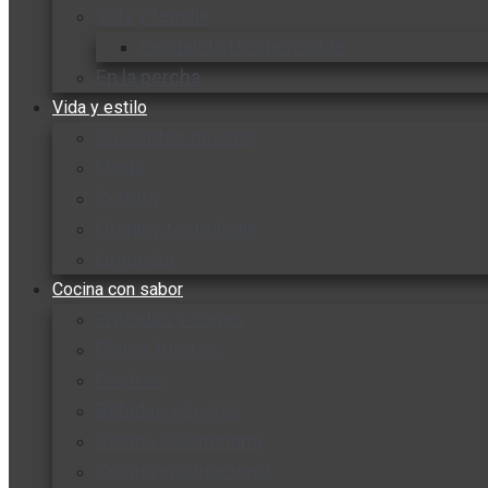
Vida y familia
Sexualidad responsable
En la percha
Vida y estilo
Productos nuevos
Moda
Cultura
Hogar y tecnología
Limpieza
Cocina con sabor
Entradas y sopas
Platos fuertes
Postres
Bebidas y licores
Cocina ecuatoriana
Cocina internacional