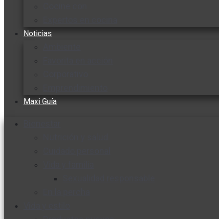
Cocine con
Expertos en cocina
Noticias
Ambiente
Favorita en acción
Corporativo
Emprendimiento
Maxi Guía
Bienestar
Nutrición y salud
Cuidado personal
Vida y familia
Sexualidad responsable
En la percha
Vida y estilo