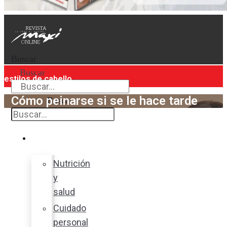
Buscar
Buscar
estilos de cabello
Cómo peinarse si se le hace tarde
Buscar
Bienestar
Nutrición
y
salud
Cuidado
personal