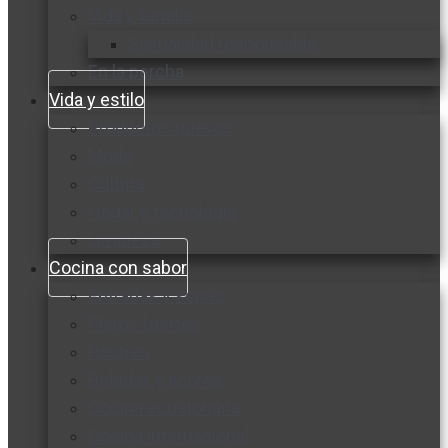
Vida y familia
Sexualidad responsable
En la percha
Vida y estilo
Productos nuevos
Moda
Cultura
Hogar y tecnología
Limpieza
Cocina con sabor
Entradas y sopas
Platos fuertes
Postres
Bebidas y licores
Cocina ecuatoriana
Cocina internacional