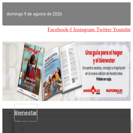
Ir
al
domingo 9 de agosto de 2026
contenido
Facebook-f
Instagram
Twitter
Youtube
Bienestar
Nutrición y salud
Cuidado personal