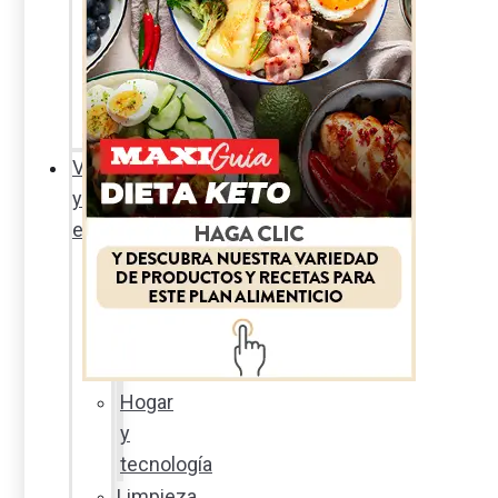
Sexualidad
responsable
En
la
percha
Vida
y
estilo
Productos
nuevos
Moda
Cultura
Hogar
y
tecnología
Limpieza