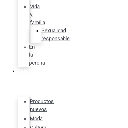
Vida
y
familia
Sexualidad
responsable
En
la
percha
Vida
y
estilo
Productos
nuevos
Moda
Cultura