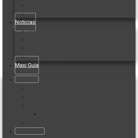
Cocine con
Expertos en cocina
Noticias
Ambiente
Favorita en acción
Corporativo
Emprendimiento
Maxi Guía
Bienestar
Nutrición y salud
Cuidado personal
Vida y familia
Sexualidad responsable
En la percha
Vida y estilo