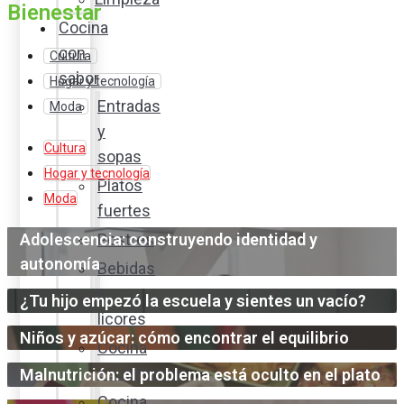
Bienestar
Cocina
con
Cultura
sabor
Hogar y tecnología
Entradas
Moda
y
Cultura
sopas
Hogar y tecnología
Platos
Moda
fuertes
Adolescencia: construyendo identidad y
Postres
autonomía
Bebidas
y
¿Tu hijo empezó la escuela y sientes un vacío?
licores
Niños y azúcar: cómo encontrar el equilibrio
Cocina
ecuatoriana
Malnutrición: el problema está oculto en el plato
Cocina