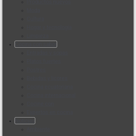
Productos nuevos
Moda
Cultura
Hogar y tecnología
Limpieza
Cocina con sabor
Entradas y sopas
Platos fuertes
Postres
Bebidas y licores
Cocina ecuatoriana
Cocina internacional
Cocine con
Expertos en cocina
Noticias
Ambiente