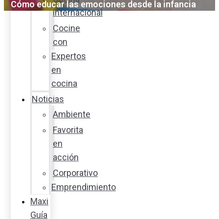
Cómo educar las emociones desde la infancia
internacional
Cocine
con
Expertos
en
cocina
Noticias
Ambiente
Favorita
en
acción
Corporativo
Emprendimiento
Maxi
Guía