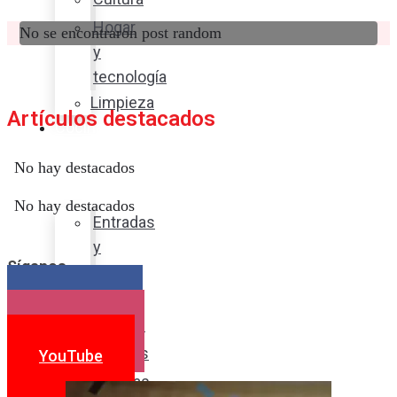
Hogar
No se encontraron post random
y
tecnología
Limpieza
Artículos destacados
Cocina
con
No hay destacados
sabor
No hay destacados
Entradas
y
Síganos
sopas
Platos
Facebook
fuertes
Instagram
Postres
YouTube
Bebidas