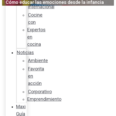
Cómo educar las emociones desde la infancia
internacional
Cocine
con
Expertos
en
cocina
Noticias
Ambiente
Favorita
en
acción
Corporativo
Emprendimiento
Maxi
Guía