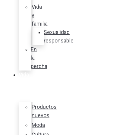
Vida
y
familia
Sexualidad
responsable
En
la
percha
Vida
y
estilo
Productos
nuevos
Moda
Cultura