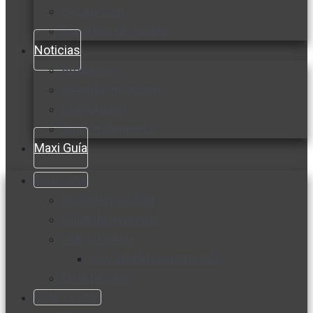
Cocine con
Expertos en cocina
Noticias
Ambiente
Favorita en acción
Corporativo
Emprendimiento
Maxi Guía
Bienestar
Nutrición y salud
Cuidado personal
Vida y familia
Sexualidad responsable
En la percha
Vida y estilo