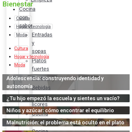
Bienestar
Cocina
con
Cultura
sabor
Hogar y tecnología
Entradas
Moda
y
Cultura
sopas
Hogar y tecnología
Platos
Moda
fuertes
Adolescencia: construyendo identidad y
Postres
autonomía
Bebidas
y
¿Tu hijo empezó la escuela y sientes un vacío?
licores
Niños y azúcar: cómo encontrar el equilibrio
Cocina
ecuatoriana
Malnutrición: el problema está oculto en el plato
Cocina