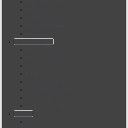
Productos nuevos
Moda
Cultura
Hogar y tecnología
Limpieza
Cocina con sabor
Entradas y sopas
Platos fuertes
Postres
Bebidas y licores
Cocina ecuatoriana
Cocina internacional
Cocine con
Expertos en cocina
Noticias
Ambiente