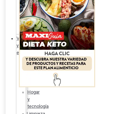
Sexualidad
responsable
En
la
percha
Vida
y
estilo
Productos
nuevos
Moda
Cultura
Hogar
y
tecnología
Limpieza