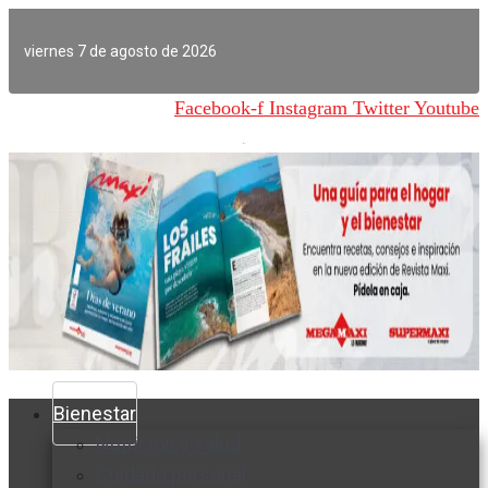
Ir
al
viernes 7 de agosto de 2026
contenido
Facebook-f
Instagram
Twitter
Youtube
Bienestar
Nutrición y salud
Cuidado personal