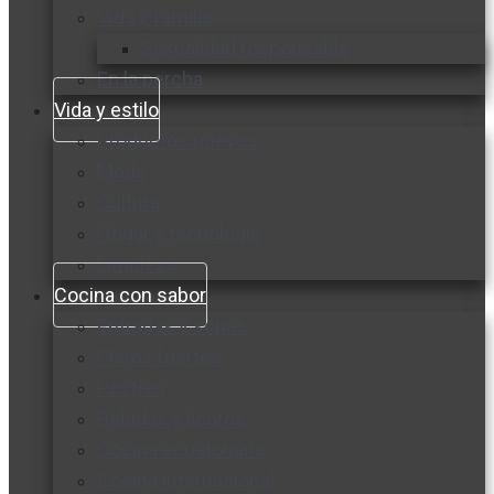
Vida y familia
Sexualidad responsable
En la percha
Vida y estilo
Productos nuevos
Moda
Cultura
Hogar y tecnología
Limpieza
Cocina con sabor
Entradas y sopas
Platos fuertes
Postres
Bebidas y licores
Cocina ecuatoriana
Cocina internacional