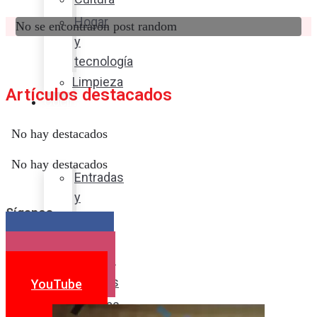
Hogar
No se encontraron post random
y
tecnología
Limpieza
Artículos destacados
Cocina
con
No hay destacados
sabor
No hay destacados
Entradas
y
Síganos
sopas
Platos
Facebook
fuertes
Instagram
Postres
YouTube
Bebidas