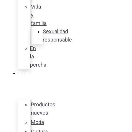
Vida
y
familia
Sexualidad
responsable
En
la
percha
Vida
y
estilo
Productos
nuevos
Moda
Cultura