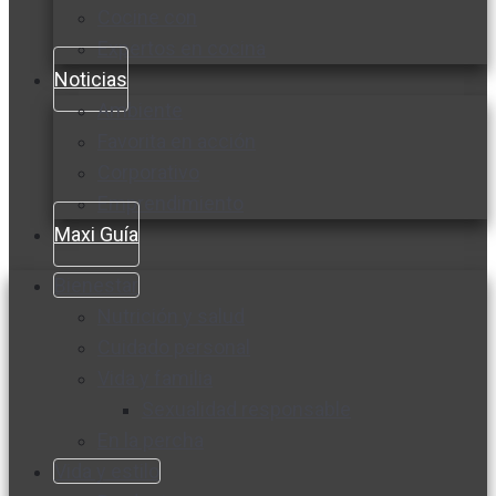
Cocine con
Expertos en cocina
Noticias
Ambiente
Favorita en acción
Corporativo
Emprendimiento
Maxi Guía
Bienestar
Nutrición y salud
Cuidado personal
Vida y familia
Sexualidad responsable
En la percha
Vida y estilo