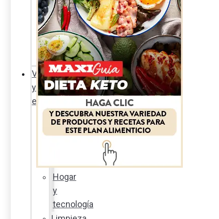
Sexualidad
responsable
En
la
percha
Vida
y
estilo
Productos
nuevos
Moda
Cultura
Hogar
y
tecnología
Limpieza