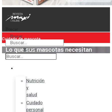
Buscar
Buscar
Cuidado de mascota
Lo que sus mascotas necesitan
Buscar
Bienestar
Nutrición
y
salud
Cuidado
personal