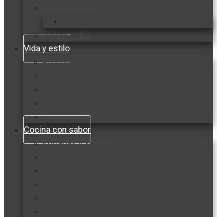
Vida y familia
Sexualidad responsable
En la percha
Vida y estilo
Productos nuevos
Moda
Cultura
Hogar y tecnología
Limpieza
Cocina con sabor
Entradas y sopas
Platos fuertes
Postres
Bebidas y licores
Cocina ecuatoriana
Cocina internacional