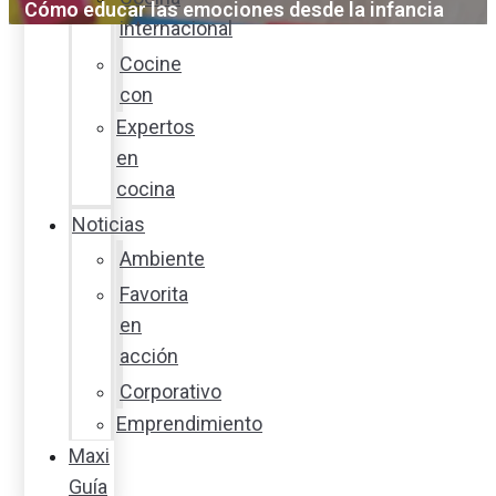
Cómo educar las emociones desde la infancia
internacional
Cocine
con
Expertos
en
cocina
Noticias
Ambiente
Favorita
en
acción
Corporativo
Emprendimiento
Maxi
Guía