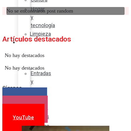
Hogar
No se encontraron post random
y
tecnología
Limpieza
Artículos destacados
Cocina
con
No hay destacados
sabor
No hay destacados
Entradas
y
Síganos
sopas
Platos
Facebook
fuertes
Instagram
Postres
YouTube
Bebidas