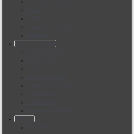
Productos nuevos
Moda
Cultura
Hogar y tecnología
Limpieza
Cocina con sabor
Entradas y sopas
Platos fuertes
Postres
Bebidas y licores
Cocina ecuatoriana
Cocina internacional
Cocine con
Expertos en cocina
Noticias
Ambiente