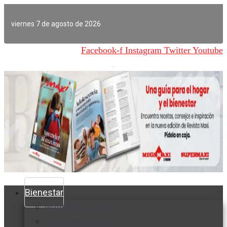
Ir
al
viernes 7 de agosto de 2026
contenido
Facebook-f
Instagram
Twitter
Youtube
Bienestar
Nutrición y salud
Cuidado personal