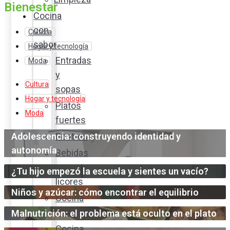
Bienestar
Cocina
con
Cultura
sabor
Hogar y tecnología
Entradas
Moda
y
Cultura
sopas
Hogar y tecnología
Platos
Moda
fuertes
Adolescencia: construyendo identidad y
Postres
autonomía
Bebidas
y
¿Tu hijo empezó la escuela y sientes un vacío?
licores
Niños y azúcar: cómo encontrar el equilibrio
Cocina
ecuatoriana
Malnutrición: el problema está oculto en el plato
Cocina