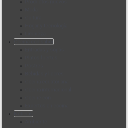
Productos nuevos
Moda
Cultura
Hogar y tecnología
Limpieza
Cocina con sabor
Entradas y sopas
Platos fuertes
Postres
Bebidas y licores
Cocina ecuatoriana
Cocina internacional
Cocine con
Expertos en cocina
Noticias
Ambiente