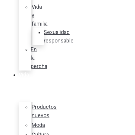
Vida
y
familia
Sexualidad
responsable
En
la
percha
Vida
y
estilo
Productos
nuevos
Moda
Cultura