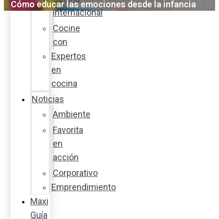
Cómo educar las emociones desde la infancia
internacional
Cocine
con
Expertos
en
cocina
Noticias
Ambiente
Favorita
en
acción
Corporativo
Emprendimiento
Maxi
Guía