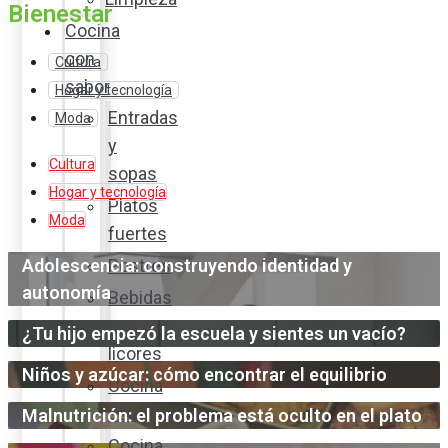
Bienestar
Cocina
con
Cultura
sabor
Hogar y tecnología
Entradas
Moda
y
Cultura
sopas
Hogar y tecnología
Platos
Moda
fuertes
Adolescencia: construyendo identidad y
Postres
autonomía
Bebidas
y
¿Tu hijo empezó la escuela y sientes un vacío?
licores
Niños y azúcar: cómo encontrar el equilibrio
Cocina
ecuatoriana
Malnutrición: el problema está oculto en el plato
Cocina