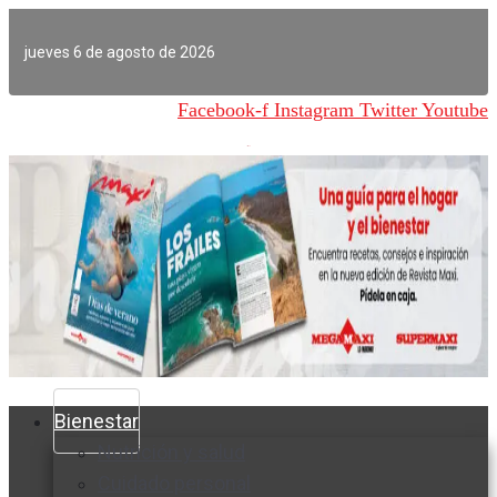
Ir
al
jueves 6 de agosto de 2026
contenido
Facebook-f
Instagram
Twitter
Youtube
Bienestar
Nutrición y salud
Cuidado personal