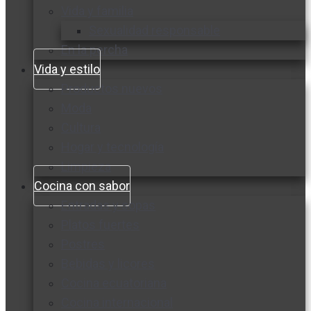
Vida y familia
Sexualidad responsable
En la percha
Vida y estilo
Productos nuevos
Moda
Cultura
Hogar y tecnología
Limpieza
Cocina con sabor
Entradas y sopas
Platos fuertes
Postres
Bebidas y licores
Cocina ecuatoriana
Cocina internacional