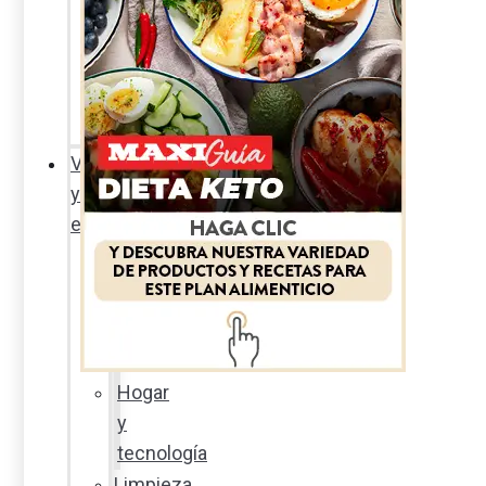
Sexualidad
responsable
En
la
percha
Vida
y
estilo
Productos
nuevos
Moda
Cultura
Hogar
y
tecnología
Limpieza