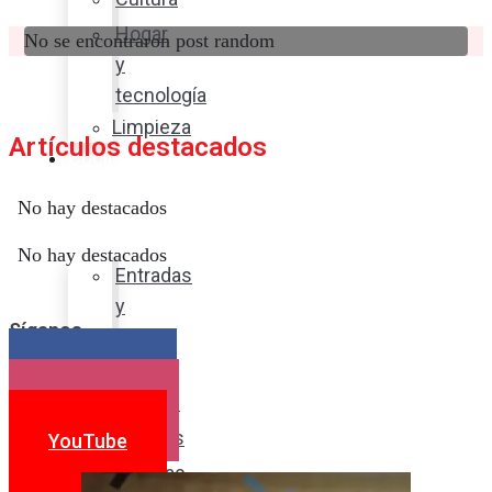
Hogar
No se encontraron post random
y
tecnología
Limpieza
Artículos destacados
Cocina
con
No hay destacados
sabor
No hay destacados
Entradas
y
Síganos
sopas
Platos
Facebook
fuertes
Instagram
Postres
YouTube
Bebidas