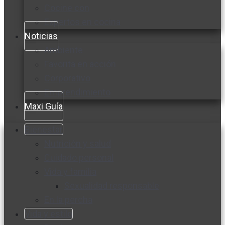
Cocine con
Expertos en cocina
Noticias
Ambiente
Favorita en acción
Corporativo
Emprendimiento
Maxi Guía
Bienestar
Nutrición y salud
Cuidado personal
Vida y familia
Sexualidad responsable
En la percha
Vida y estilo