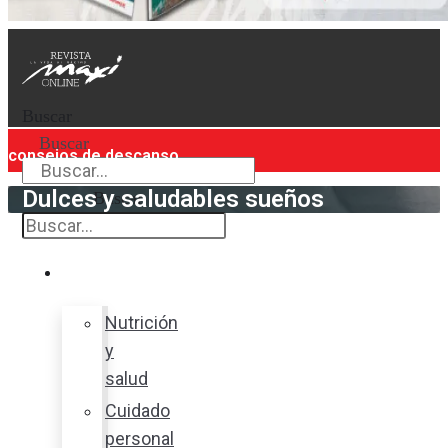
Buscar
Buscar
consejos de descanso
Dulces y saludables sueños
Buscar
Bienestar
Nutrición
y
salud
Cuidado
personal