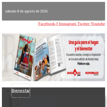
Ir
al
sábado 8 de agosto de 2026
contenido
Facebook-f
Instagram
Twitter
Youtube
Bienestar
Nutrición y salud
Cuidado personal