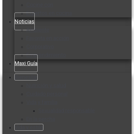
Cocine con
Expertos en cocina
Noticias
Ambiente
Favorita en acción
Corporativo
Emprendimiento
Maxi Guía
Bienestar
Nutrición y salud
Cuidado personal
Vida y familia
Sexualidad responsable
En la percha
Vida y estilo