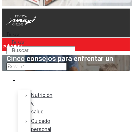
Buscar
Buscar
colegios
Cinco consejos para enfrentar un
Buscar
cambio de colegio
Bienestar
Nutrición
y
salud
Cuidado
personal