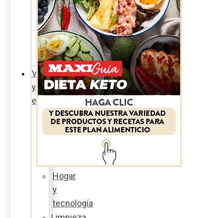
Sexualidad
responsable
En
la
percha
Vida
y
estilo
Productos
nuevos
Moda
Cultura
Hogar
y
tecnología
Limpieza