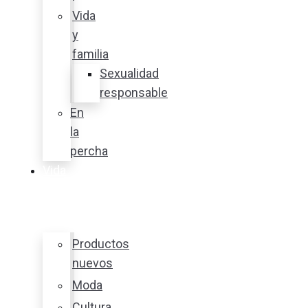
Vida
y
familia
Sexualidad
responsable
En
la
percha
Vida
y
estilo
Productos
nuevos
Moda
Cultura