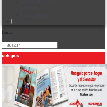
Favorita en acción
Corporativo
Emprendimiento
Maxi Guía
Buscar
Buscar
colegios