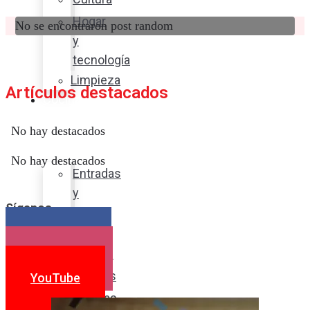
Hogar
No se encontraron post random
y
tecnología
Limpieza
Artículos destacados
Cocina
con
No hay destacados
sabor
No hay destacados
Entradas
y
Síganos
sopas
Platos
Facebook
fuertes
Instagram
Postres
YouTube
Bebidas