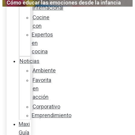
Cómo educar las emociones desde la infancia
internacional
Cocine
con
Expertos
en
cocina
Noticias
Ambiente
Favorita
en
acción
Corporativo
Emprendimiento
Maxi
Guía