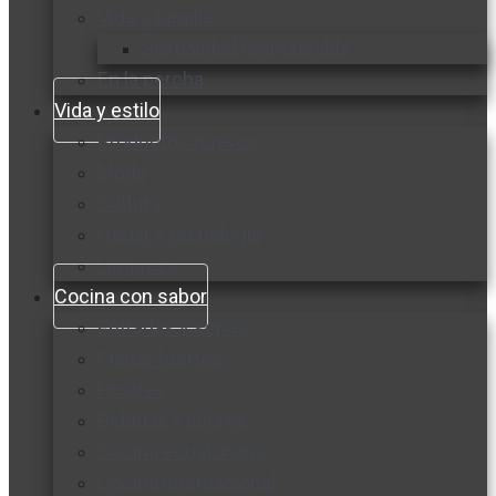
Vida y familia
Sexualidad responsable
En la percha
Vida y estilo
Productos nuevos
Moda
Cultura
Hogar y tecnología
Limpieza
Cocina con sabor
Entradas y sopas
Platos fuertes
Postres
Bebidas y licores
Cocina ecuatoriana
Cocina internacional