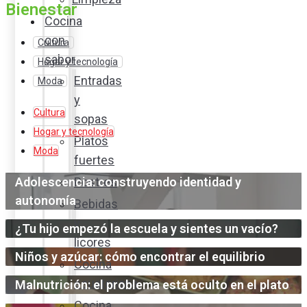
Bienestar
Cocina
con
Cultura
sabor
Hogar y tecnología
Entradas
Moda
y
Cultura
sopas
Hogar y tecnología
Platos
Moda
fuertes
Adolescencia: construyendo identidad y
Postres
autonomía
Bebidas
y
¿Tu hijo empezó la escuela y sientes un vacío?
licores
Niños y azúcar: cómo encontrar el equilibrio
Cocina
ecuatoriana
Malnutrición: el problema está oculto en el plato
Cocina