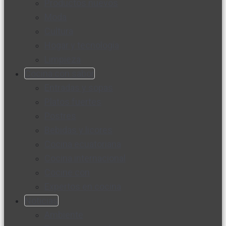
Productos nuevos
Moda
Cultura
Hogar y tecnología
Limpieza
Cocina con sabor
Entradas y sopas
Platos fuertes
Postres
Bebidas y licores
Cocina ecuatoriana
Cocina internacional
Cocine con
Expertos en cocina
Noticias
Ambiente