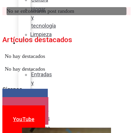
Hogar
No se encontraron post random
y
tecnología
Limpieza
Artículos destacados
Cocina
con
No hay destacados
sabor
No hay destacados
Entradas
y
Síganos
sopas
Platos
Facebook
fuertes
Instagram
Postres
YouTube
Bebidas