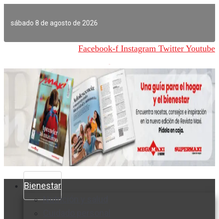
Ir
al
sábado 8 de agosto de 2026
contenido
Facebook-f
Instagram
Twitter
Youtube
Bienestar
Nutrición y salud
Cuidado personal