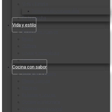
Vida y familia
Sexualidad responsable
En la percha
Vida y estilo
Productos nuevos
Moda
Cultura
Hogar y tecnología
Limpieza
Cocina con sabor
Entradas y sopas
Platos fuertes
Postres
Bebidas y licores
Cocina ecuatoriana
Cocina internacional