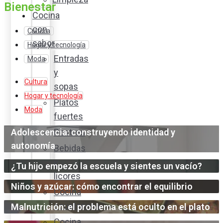
Bienestar
Cocina
con
Cultura
sabor
Hogar y tecnología
Entradas
Moda
y
Cultura
sopas
Hogar y tecnología
Platos
Moda
fuertes
Adolescencia: construyendo identidad y
Postres
autonomía
Bebidas
y
¿Tu hijo empezó la escuela y sientes un vacío?
licores
Niños y azúcar: cómo encontrar el equilibrio
Cocina
ecuatoriana
Malnutrición: el problema está oculto en el plato
Cocina