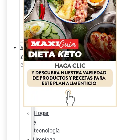
Sexualidad
responsable
En
la
percha
Vida
y
estilo
Productos
nuevos
Moda
Cultura
Hogar
y
tecnología
Limpieza