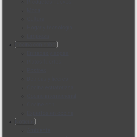
Productos nuevos
Moda
Cultura
Hogar y tecnología
Limpieza
Cocina con sabor
Entradas y sopas
Platos fuertes
Postres
Bebidas y licores
Cocina ecuatoriana
Cocina internacional
Cocine con
Expertos en cocina
Noticias
Ambiente