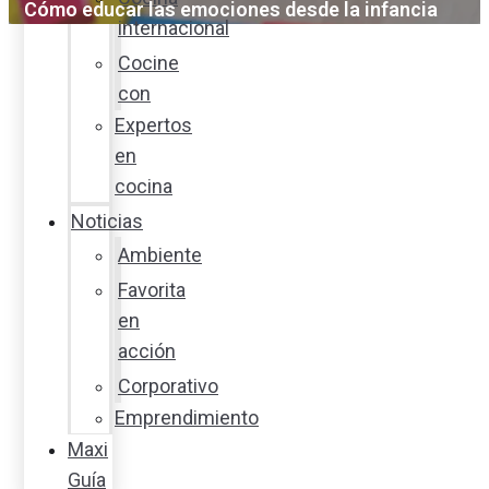
Cómo educar las emociones desde la infancia
internacional
Cocine
con
Expertos
en
cocina
Noticias
Ambiente
Favorita
en
acción
Corporativo
Emprendimiento
Maxi
Guía