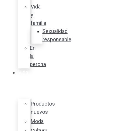
Vida
y
familia
Sexualidad
responsable
En
la
percha
Vida
y
estilo
Productos
nuevos
Moda
Cultura