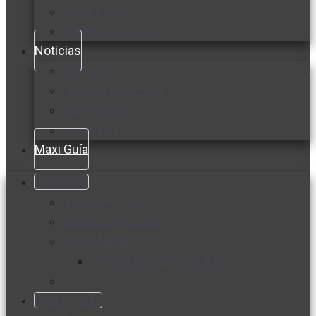
Cocine con
Expertos en cocina
Noticias
Ambiente
Favorita en acción
Corporativo
Emprendimiento
Maxi Guía
Bienestar
Nutrición y salud
Cuidado personal
Vida y familia
Sexualidad responsable
En la percha
Vida y estilo