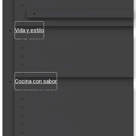
Vida y familia
Sexualidad responsable
En la percha
Vida y estilo
Productos nuevos
Moda
Cultura
Hogar y tecnología
Limpieza
Cocina con sabor
Entradas y sopas
Platos fuertes
Postres
Bebidas y licores
Cocina ecuatoriana
Cocina internacional