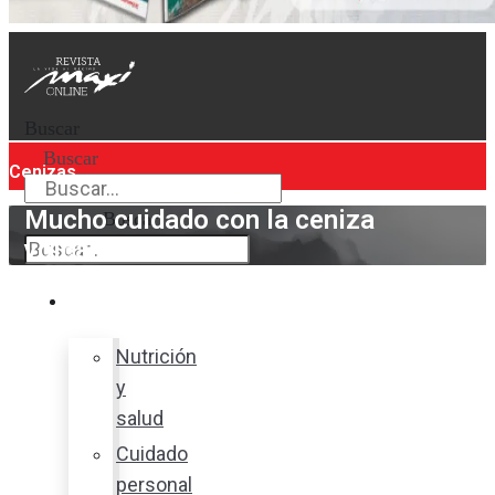
Buscar
Buscar
Cenizas
Mucho cuidado con la ceniza
Buscar
volcánica
Bienestar
Nutrición
y
salud
Cuidado
personal