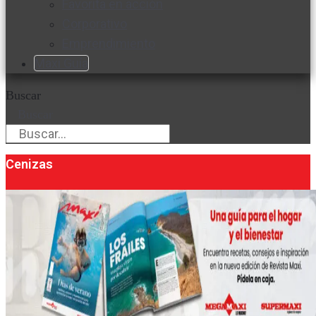
Favorita en acción
Corporativo
Emprendimiento
Maxi Guía
Buscar
Buscar
Cenizas