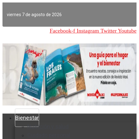
Ir
al
viernes 7 de agosto de 2026
contenido
Facebook-f
Instagram
Twitter
Youtube
Bienestar
Nutrición y salud
Cuidado personal