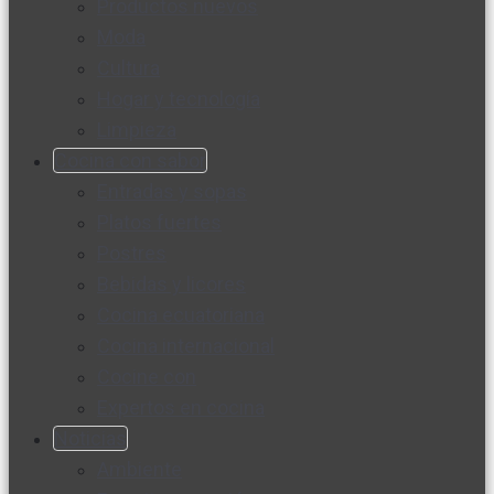
Productos nuevos
Moda
Cultura
Hogar y tecnología
Limpieza
Cocina con sabor
Entradas y sopas
Platos fuertes
Postres
Bebidas y licores
Cocina ecuatoriana
Cocina internacional
Cocine con
Expertos en cocina
Noticias
Ambiente