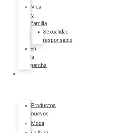
Vida
y
familia
Sexualidad
responsable
En
la
percha
Vida
y
estilo
Productos
nuevos
Moda
Cultura