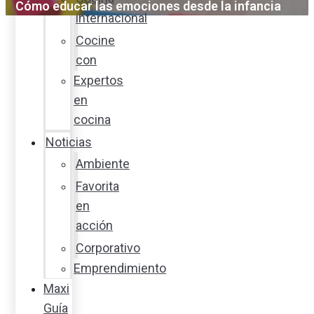
Cómo educar las emociones desde la infancia
internacional
Cocine
con
Expertos
en
cocina
Noticias
Ambiente
Favorita
en
acción
Corporativo
Emprendimiento
Maxi
Guía