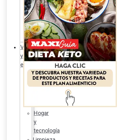
Sexualidad
responsable
En
la
percha
Vida
y
estilo
Productos
nuevos
Moda
Cultura
Hogar
y
tecnología
Limpieza