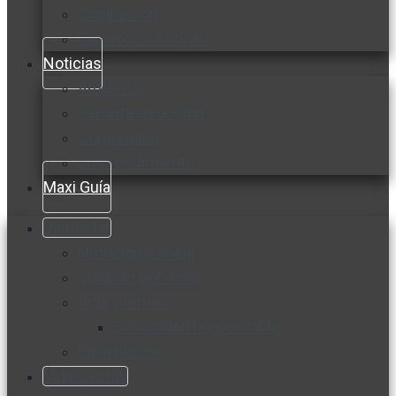
Cocine con
Expertos en cocina
Noticias
Ambiente
Favorita en acción
Corporativo
Emprendimiento
Maxi Guía
Bienestar
Nutrición y salud
Cuidado personal
Vida y familia
Sexualidad responsable
En la percha
Vida y estilo