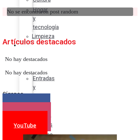
Hogar
No se encontraron post random
y
tecnología
Limpieza
Artículos destacados
Cocina
con
No hay destacados
sabor
No hay destacados
Entradas
y
Síganos
sopas
Platos
Facebook
fuertes
Instagram
Postres
YouTube
Bebidas