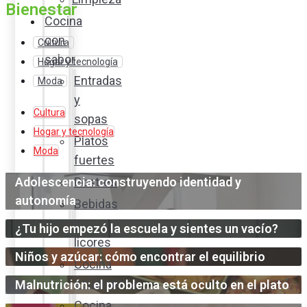
Bienestar
Cocina
con
Cultura
sabor
Hogar y tecnología
Entradas
Moda
y
Cultura
sopas
Hogar y tecnología
Platos
Moda
fuertes
Adolescencia: construyendo identidad y
Postres
autonomía
Bebidas
y
¿Tu hijo empezó la escuela y sientes un vacío?
licores
Niños y azúcar: cómo encontrar el equilibrio
Cocina
ecuatoriana
Malnutrición: el problema está oculto en el plato
Cocina