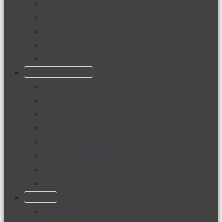
Productos nuevos
Moda
Cultura
Hogar y tecnología
Limpieza
Cocina con sabor
Entradas y sopas
Platos fuertes
Postres
Bebidas y licores
Cocina ecuatoriana
Cocina internacional
Cocine con
Expertos en cocina
Noticias
Ambiente