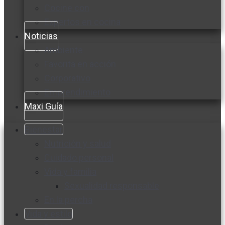
Cocine con
Expertos en cocina
Noticias
Ambiente
Favorita en acción
Corporativo
Emprendimiento
Maxi Guía
Bienestar
Nutrición y salud
Cuidado personal
Vida y familia
Sexualidad responsable
En la percha
Vida y estilo