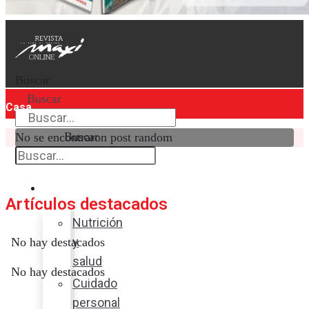
Buscar
Buscar
Casa
Buscar
No se encontraron post random
Bienestar
Artículos destacados
Nutrición
y
No hay destacados
salud
No hay destacados
Cuidado
personal