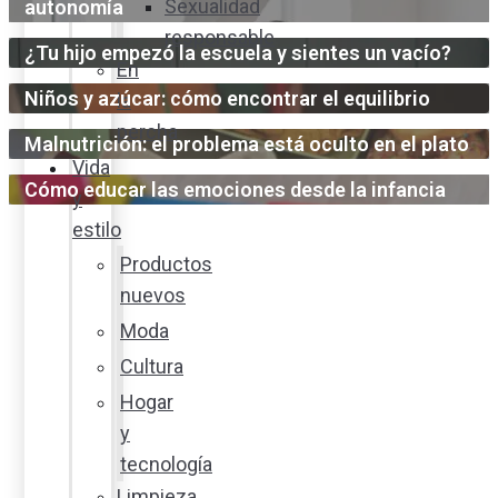
Sexualidad
autonomía
responsable
¿Tu hijo empezó la escuela y sientes un vacío?
En
Niños y azúcar: cómo encontrar el equilibrio
la
percha
Malnutrición: el problema está oculto en el plato
Vida
Cómo educar las emociones desde la infancia
y
estilo
Productos
nuevos
Moda
Cultura
Hogar
y
tecnología
Limpieza