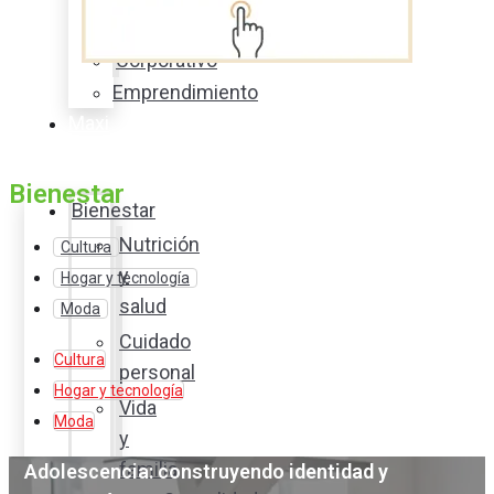
acción
Corporativo
Emprendimiento
Maxi
Guía
Bienestar
Bienestar
Nutrición
Cultura
y
Hogar y tecnología
salud
Moda
Cuidado
Cultura
personal
Hogar y tecnología
Vida
Moda
y
familia
Adolescencia: construyendo identidad y