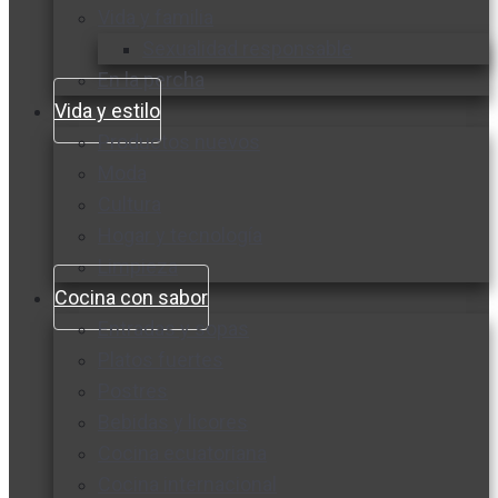
Vida y familia
Sexualidad responsable
En la percha
Vida y estilo
Productos nuevos
Moda
Cultura
Hogar y tecnología
Limpieza
Cocina con sabor
Entradas y sopas
Platos fuertes
Postres
Bebidas y licores
Cocina ecuatoriana
Cocina internacional