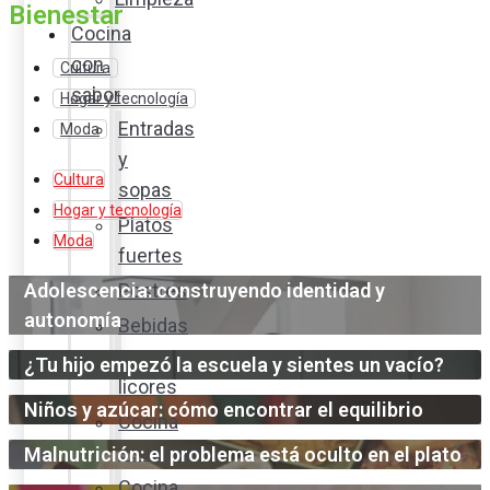
Bienestar
Cocina
con
Cultura
sabor
Hogar y tecnología
Entradas
Moda
y
Cultura
sopas
Hogar y tecnología
Platos
Moda
fuertes
Adolescencia: construyendo identidad y
Postres
autonomía
Bebidas
y
¿Tu hijo empezó la escuela y sientes un vacío?
licores
Niños y azúcar: cómo encontrar el equilibrio
Cocina
ecuatoriana
Malnutrición: el problema está oculto en el plato
Cocina