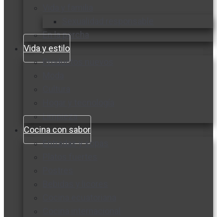
Vida y familia
Sexualidad responsable
En la percha
Vida y estilo
Productos nuevos
Moda
Cultura
Hogar y tecnología
Limpieza
Cocina con sabor
Entradas y sopas
Platos fuertes
Postres
Bebidas y licores
Cocina ecuatoriana
Cocina internacional