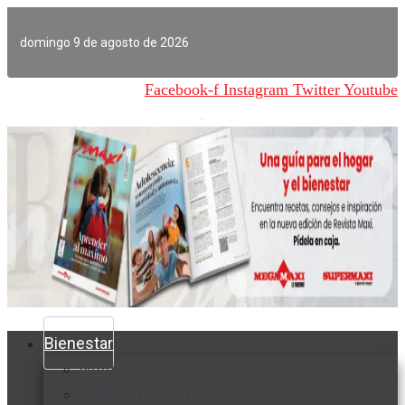
Ir
al
domingo 9 de agosto de 2026
contenido
Facebook-f
Instagram
Twitter
Youtube
Bienestar
Nutrición y salud
Cuidado personal