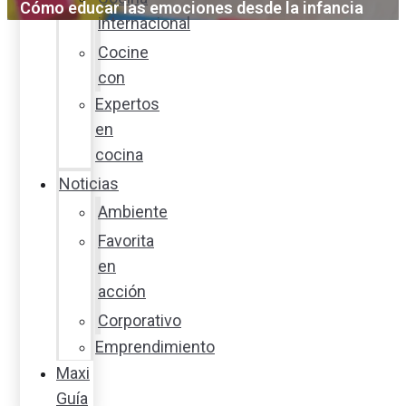
Cómo educar las emociones desde la infancia
internacional
Cocine
con
Expertos
en
cocina
Noticias
Ambiente
Favorita
en
acción
Corporativo
Emprendimiento
Maxi
Guía