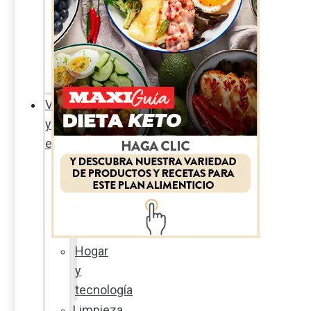
Sexualidad
responsable
En
la
percha
Vida
y
estilo
Productos
nuevos
Moda
Cultura
Hogar
y
tecnología
Limpieza