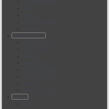
Productos nuevos
Moda
Cultura
Hogar y tecnología
Limpieza
Cocina con sabor
Entradas y sopas
Platos fuertes
Postres
Bebidas y licores
Cocina ecuatoriana
Cocina internacional
Cocine con
Expertos en cocina
Noticias
Ambiente