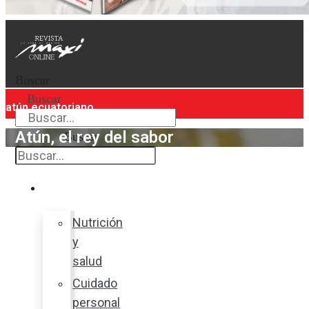
Buscar
Buscar
atún ecuatoriano
Atún, el rey del sabor
Buscar
Bienestar
Nutrición
y
salud
Cuidado
personal