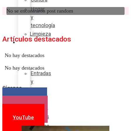
Hogar
No se encontraron post random
y
tecnología
Limpieza
Artículos destacados
Cocina
con
No hay destacados
sabor
No hay destacados
Entradas
y
Síganos
sopas
Platos
Facebook
fuertes
Instagram
Postres
YouTube
Bebidas