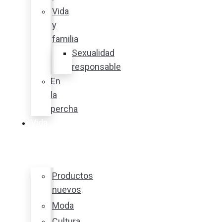
Vida
y
familia
Sexualidad
responsable
En
la
percha
Vida
y
estilo
Productos
nuevos
Moda
Cultura