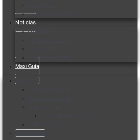
Cocine con
Expertos en cocina
Noticias
Ambiente
Favorita en acción
Corporativo
Emprendimiento
Maxi Guía
Bienestar
Nutrición y salud
Cuidado personal
Vida y familia
Sexualidad responsable
En la percha
Vida y estilo