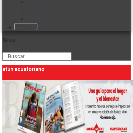
Favorita en acción
Corporativo
Emprendimiento
Maxi Guía
Buscar
Buscar
atún ecuatoriano