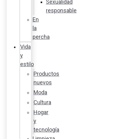
Sexualidad
responsable
En
la
percha
Vida
y
estilo
Productos
nuevos
Moda
Cultura
Hogar
y
tecnología
Limpieza