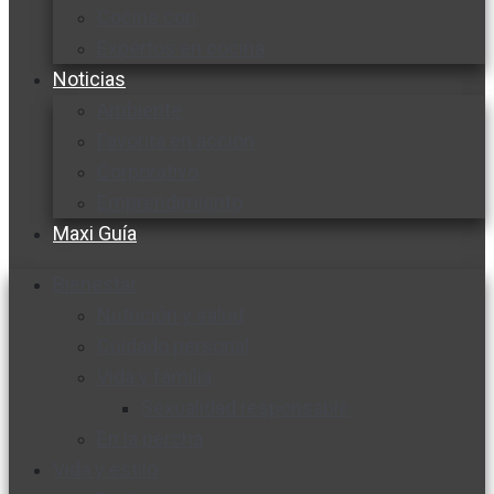
Cocine con
Expertos en cocina
Noticias
Ambiente
Favorita en acción
Corporativo
Emprendimiento
Maxi Guía
Bienestar
Nutrición y salud
Cuidado personal
Vida y familia
Sexualidad responsable
En la percha
Vida y estilo