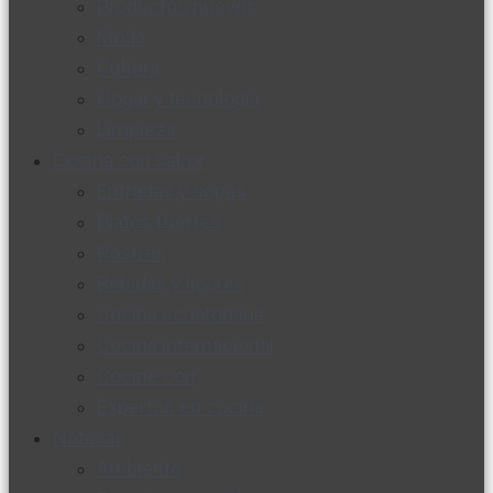
Productos nuevos
Moda
Cultura
Hogar y tecnología
Limpieza
Cocina con sabor
Entradas y sopas
Platos fuertes
Postres
Bebidas y licores
Cocina ecuatoriana
Cocina internacional
Cocine con
Expertos en cocina
Noticias
Ambiente