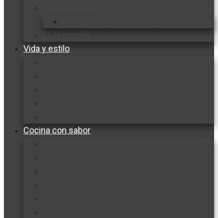
Vida y familia
Sexualidad responsable
En la percha
Vida y estilo
Productos nuevos
Moda
Cultura
Hogar y tecnología
Limpieza
Cocina con sabor
Entradas y sopas
Platos fuertes
Postres
Bebidas y licores
Cocina ecuatoriana
Cocina internacional