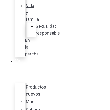
Vida
y
familia
Sexualidad
responsable
En
la
percha
Vida
y
estilo
Productos
nuevos
Moda
Cultura