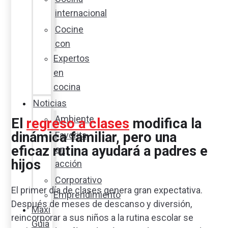
internacional
Cocine
con
Expertos
en
cocina
Noticias
Ambiente
El
regreso a clases
modifica la
dinámica familiar, pero una
Favorita
eficaz rutina ayudará a padres e
en
hijos
acción
Corporativo
El primer día de clases genera gran expectativa.
Emprendimiento
Después de meses de descanso y diversión,
Maxi
reincorporar a sus niños a la rutina escolar se
Guía