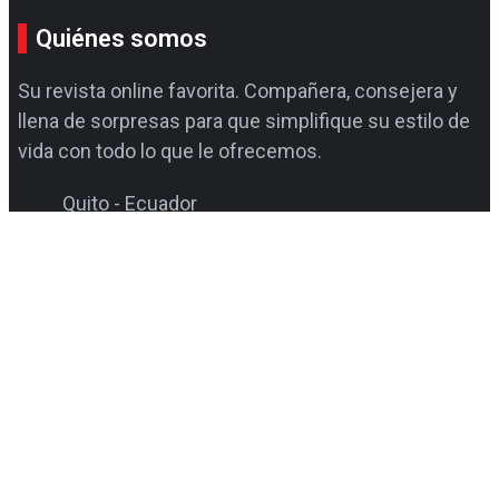
Quiénes somos
Su revista online favorita. Compañera, consejera y
llena de sorpresas para que simplifique su estilo de
vida con todo lo que le ofrecemos.
Quito - Ecuador
Consulta sobre la Maxi
revistamaxi@editorialtaquina.com
Solo WhatsApp
(0999 940 698 / 0980 854 987)
Consultas varias