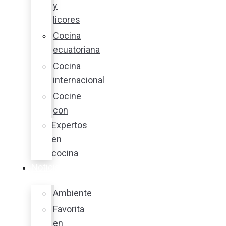
y
licores
Cocina
ecuatoriana
Cocina
internacional
Cocine
con
Expertos
en
cocina
Noticias
Ambiente
Favorita
en