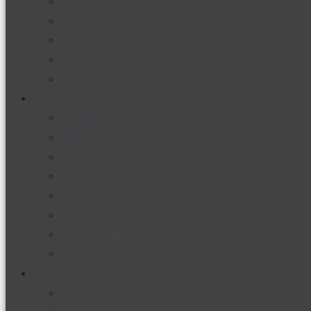
Productos nuevos
Moda
Cultura
Hogar y tecnología
Limpieza
Cocina con sabor
Entradas y sopas
Platos fuertes
Postres
Bebidas y licores
Cocina ecuatoriana
Cocina internacional
Cocine con
Expertos en cocina
Noticias
Ambiente