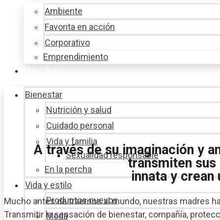
Ambiente
Favorita en acción
Corporativo
Emprendimiento
Maxi Guía
Bienestar
Nutrición y salud
Cuidado personal
Vida y familia
A través de su imaginación y a
Sexualidad responsable
transmiten sus 
En la percha
innata y crean 
Vida y estilo
Productos nuevos
Mucho antes de traernos al mundo, nuestras madres han 
Transmitir la sensación de bienestar, compañía, protecc
Moda