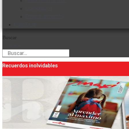
Favorita en acción
Corporativo
Emprendimiento
Maxi Guía
Buscar
Buscar
Recuerdos inolvidables