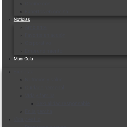
Cocine con
Expertos en cocina
Noticias
Ambiente
Favorita en acción
Corporativo
Emprendimiento
Maxi Guía
Bienestar
Nutrición y salud
Cuidado personal
Vida y familia
Sexualidad responsable
En la percha
Vida y estilo