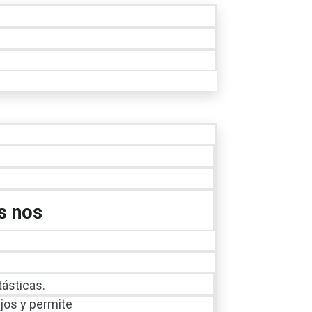
s nos
tásticas.
ijos y permite