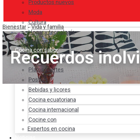
Productos nuevos
Moda
Cultura
Bienestar
Vida y familia
-
Hogar y tecnología
Limpieza
Cocina con sabor
Recuerdos inolv
Entradas y sopas
Platos fuertes
Postres
Bebidas y licores
Cocina ecuatoriana
Cocina internacional
Cocine con
Expertos en cocina
Noticias