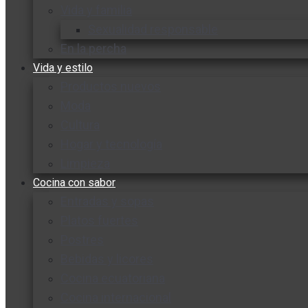
Vida y familia
Sexualidad responsable
En la percha
Vida y estilo
Productos nuevos
Moda
Cultura
Hogar y tecnología
Limpieza
Cocina con sabor
Entradas y sopas
Platos fuertes
Postres
Bebidas y licores
Cocina ecuatoriana
Cocina internacional