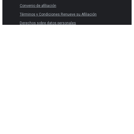
Convenio de afiliación
Términos y Condiciones Renueve su Afiliación
Derechos sobre datos personales
Términos y Condiciones
Políticas de privacidad
Convenio de afiliación
Términos y Condiciones Renueve su Afiliación
Derechos sobre datos personales
Una publicación de Corporación Favorita, Copyright 2026 ©.
Editorial Taquina, todos los derechos reservados.