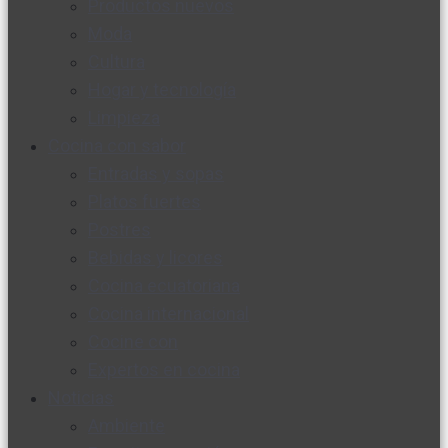
Productos nuevos
Moda
Cultura
Hogar y tecnología
Limpieza
Cocina con sabor
Entradas y sopas
Platos fuertes
Postres
Bebidas y licores
Cocina ecuatoriana
Cocina internacional
Cocine con
Expertos en cocina
Noticias
Ambiente