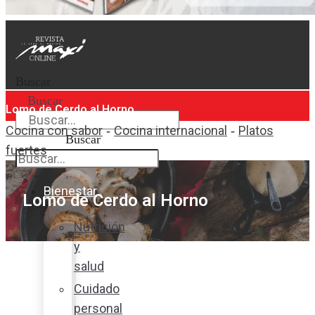
Buscar
Buscar
Lomo de Cerdo al Horno
Cocina con sabor
Cocina internacional
Platos
-
-
Buscar
fuertes
Bienestar
Lomo de Cerdo al Horno
Nutrición
y
salud
Cuidado
personal