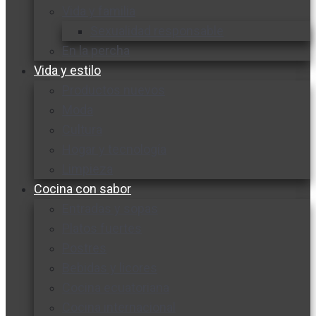
Vida y familia
Sexualidad responsable
En la percha
Vida y estilo
Productos nuevos
Moda
Cultura
Hogar y tecnología
Limpieza
Cocina con sabor
Entradas y sopas
Platos fuertes
Postres
Bebidas y licores
Cocina ecuatoriana
Cocina internacional