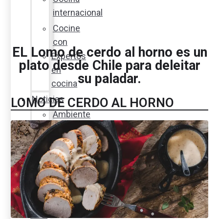
internacional
Cocine
con
EL Lomo de cerdo al horno es un
Expertos
plato desde Chile para deleitar
en
su paladar.
cocina
Noticias
LOMO DE CERDO AL HORNO
Ambiente
Favorita
en
acción
Corporativo
Emprendimiento
Maxi
Guía