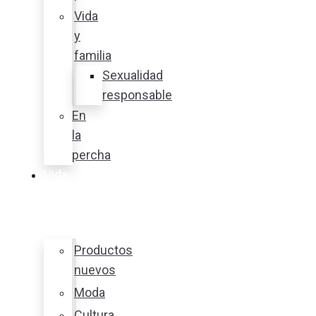
Vida
y
familia
Sexualidad
responsable
En
la
percha
Vida
y
estilo
Productos
nuevos
Moda
Cultura