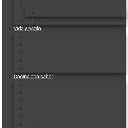
Vida y familia
Sexualidad responsable
En la percha
Vida y estilo
Productos nuevos
Moda
Cultura
Hogar y tecnología
Limpieza
Cocina con sabor
Entradas y sopas
Platos fuertes
Postres
Bebidas y licores
Cocina ecuatoriana
Cocina internacional