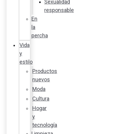
Sexualidad
responsable
En
la
percha
Vida
y
estilo
Productos
nuevos
Moda
Cultura
Hogar
y
tecnología
Limpieza