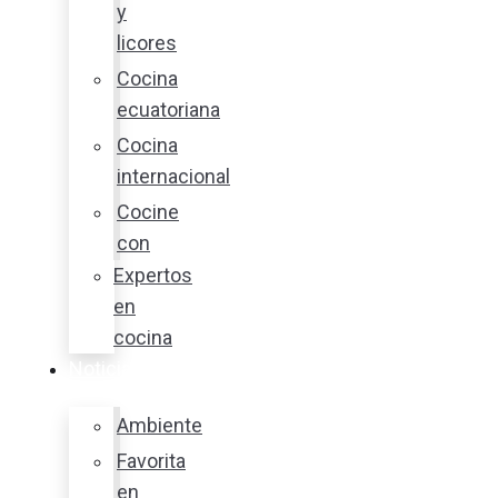
y
licores
Cocina
ecuatoriana
Cocina
internacional
Cocine
con
Expertos
en
cocina
Noticias
Ambiente
Favorita
en