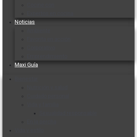
Cocine con
Expertos en cocina
Noticias
Ambiente
Favorita en acción
Corporativo
Emprendimiento
Maxi Guía
Bienestar
Nutrición y salud
Cuidado personal
Vida y familia
Sexualidad responsable
En la percha
Vida y estilo