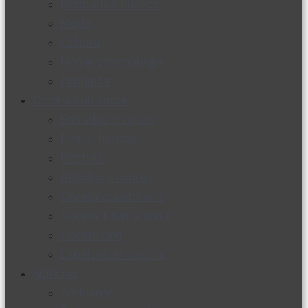
Productos nuevos
Moda
Cultura
Hogar y tecnología
Limpieza
Cocina con sabor
Entradas y sopas
Platos fuertes
Postres
Bebidas y licores
Cocina ecuatoriana
Cocina internacional
Cocine con
Expertos en cocina
Noticias
Ambiente