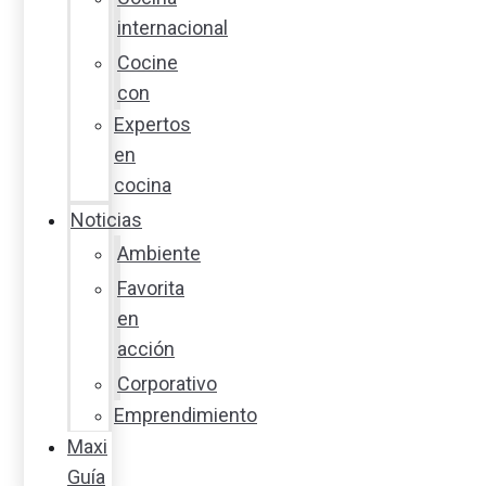
internacional
Cocine
con
Expertos
en
cocina
Noticias
Ambiente
Favorita
en
acción
Corporativo
Emprendimiento
Maxi
Guía