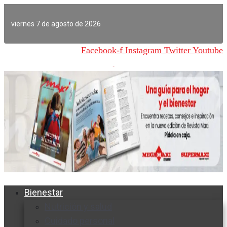
Ir
al
viernes 7 de agosto de 2026
contenido
Facebook-f
Instagram
Twitter
Youtube
Bienestar
Nutrición y salud
Cuidado personal