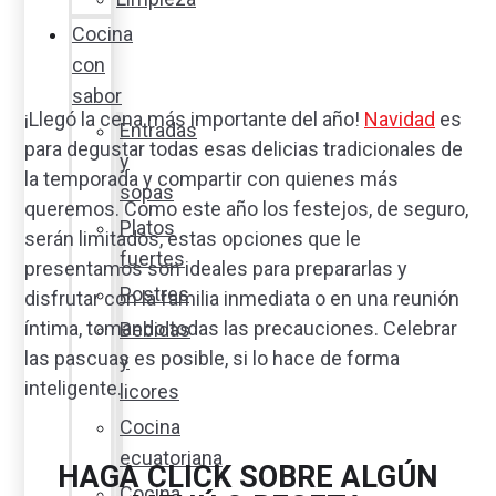
Cocina
con
sabor
¡Llegó la cena más importante del año!
Navidad
es
Entradas
para degustar todas esas delicias tradicionales de
y
la temporada y compartir con quienes más
sopas
queremos. Como este año los festejos, de seguro,
Platos
serán limitados, estas opciones que le
fuertes
presentamos son ideales para prepararlas y
Postres
disfrutar con la familia inmediata o en una reunión
íntima, tomando todas las precauciones. Celebrar
Bebidas
las pascuas es posible, si lo hace de forma
y
inteligente.
licores
Cocina
ecuatoriana
HAGA CLICK SOBRE ALGÚN
Cocina