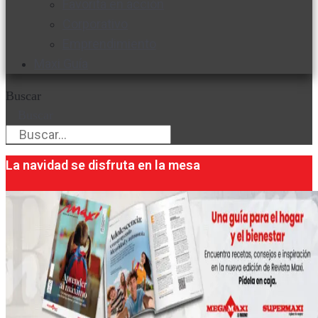
Favorita en acción
Corporativo
Emprendimiento
Maxi Guía
Buscar
Buscar
La navidad se disfruta en la mesa