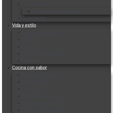
Vida y familia
Sexualidad responsable
En la percha
Vida y estilo
Productos nuevos
Moda
Cultura
Hogar y tecnología
Limpieza
Cocina con sabor
Entradas y sopas
Platos fuertes
Postres
Bebidas y licores
Cocina ecuatoriana
Cocina internacional