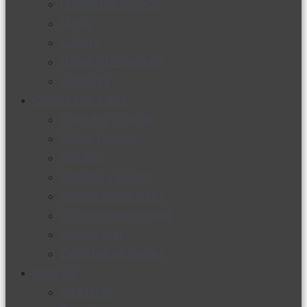
Productos nuevos
Moda
Cultura
Hogar y tecnología
Limpieza
Cocina con sabor
Entradas y sopas
Platos fuertes
Postres
Bebidas y licores
Cocina ecuatoriana
Cocina internacional
Cocine con
Expertos en cocina
Noticias
Ambiente