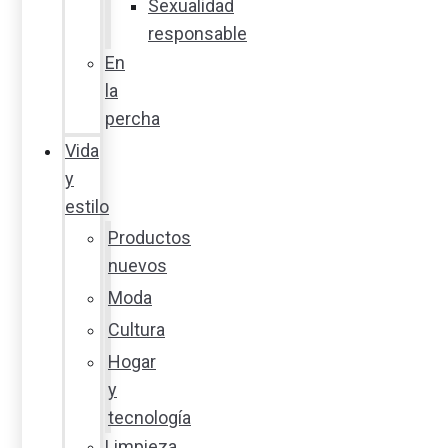
Sexualidad
responsable
En
la
percha
Vida
y
estilo
Productos
nuevos
Moda
Cultura
Hogar
y
tecnología
Limpieza