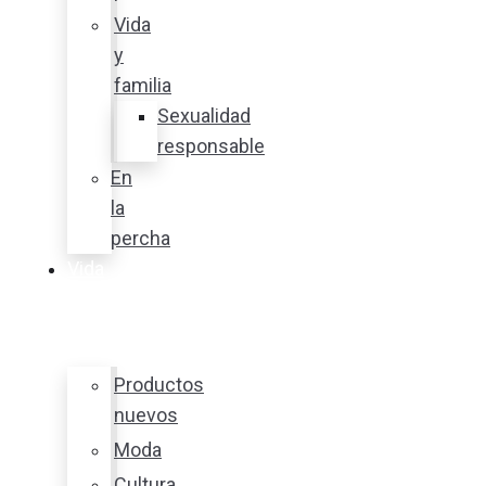
Vida
y
familia
Sexualidad
responsable
En
la
percha
Vida
y
estilo
Productos
nuevos
Moda
Cultura