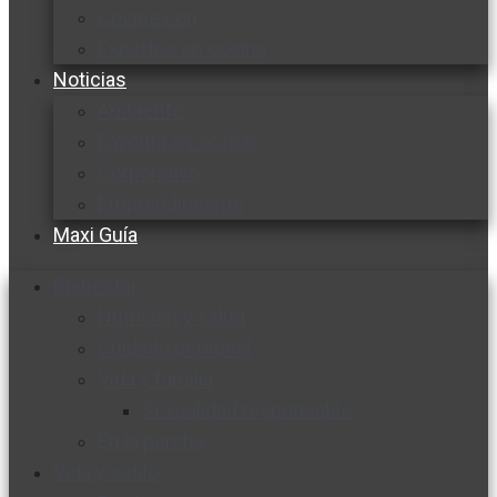
Cocine con
Expertos en cocina
Noticias
Ambiente
Favorita en acción
Corporativo
Emprendimiento
Maxi Guía
Bienestar
Nutrición y salud
Cuidado personal
Vida y familia
Sexualidad responsable
En la percha
Vida y estilo