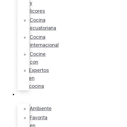
y
licores
Cocina
ecuatoriana
Cocina
internacional
Cocine
con
Expertos
en
cocina
Noticias
Ambiente
Favorita
en