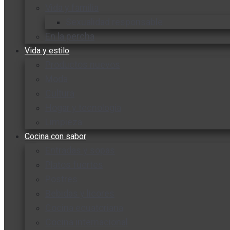
Vida y familia
Sexualidad responsable
En la percha
Vida y estilo
Productos nuevos
Moda
Cultura
Hogar y tecnología
Limpieza
Cocina con sabor
Entradas y sopas
Platos fuertes
Postres
Bebidas y licores
Cocina ecuatoriana
Cocina internacional