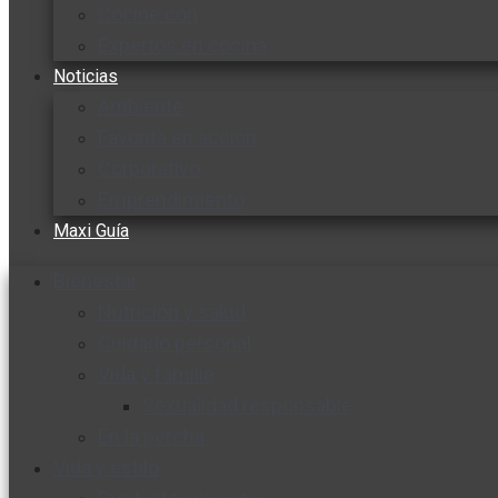
Cocine con
Expertos en cocina
Noticias
Ambiente
Favorita en acción
Corporativo
Emprendimiento
Maxi Guía
Bienestar
Nutrición y salud
Cuidado personal
Vida y familia
Sexualidad responsable
En la percha
Vida y estilo