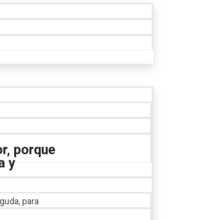
or, porque
a y
guda, para