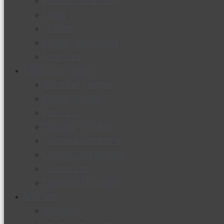
Productos nuevos
Moda
Cultura
Hogar y tecnología
Limpieza
Cocina con sabor
Entradas y sopas
Platos fuertes
Postres
Bebidas y licores
Cocina ecuatoriana
Cocina internacional
Cocine con
Expertos en cocina
Noticias
Ambiente