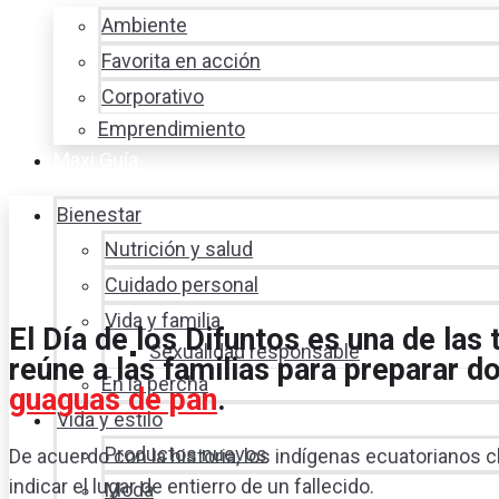
Ambiente
Favorita en acción
Corporativo
Emprendimiento
Maxi Guía
Bienestar
Nutrición y salud
Cuidado personal
Vida y familia
El Día de los Difuntos es una de las
Sexualidad responsable
reúne a las familias para preparar d
En la percha
guaguas de pan
.
Vida y estilo
Productos nuevos
De acuerdo con la historia, los indígenas ecuatorianos 
indicar el lugar de entierro de un fallecido.
Moda