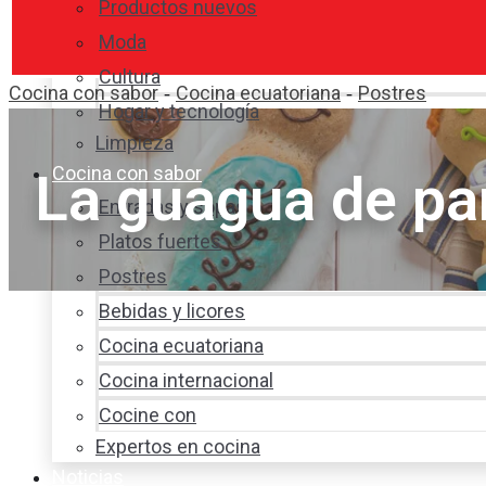
Productos nuevos
Moda
Cultura
Cocina con sabor
Cocina ecuatoriana
Postres
-
-
Hogar y tecnología
Limpieza
Cocina con sabor
La guagua de pa
Entradas y sopas
Platos fuertes
Postres
Bebidas y licores
Cocina ecuatoriana
Cocina internacional
Cocine con
Expertos en cocina
Noticias