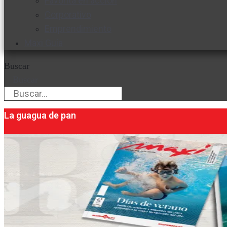
Favorita en acción
Corporativo
Emprendimiento
Maxi Guía
Buscar
Buscar
La guagua de pan