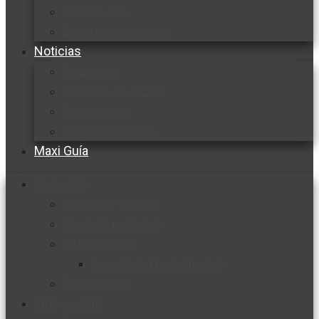
Cocine con
Expertos en cocina
Noticias
Ambiente
Favorita en acción
Corporativo
Emprendimiento
Maxi Guía
Bienestar
Nutrición y salud
Cuidado personal
Vida y familia
Sexualidad responsable
En la percha
Vida y estilo