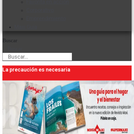
Favorita en acción
Corporativo
Emprendimiento
Maxi Guía
Buscar
Buscar
La precaución es necesaria