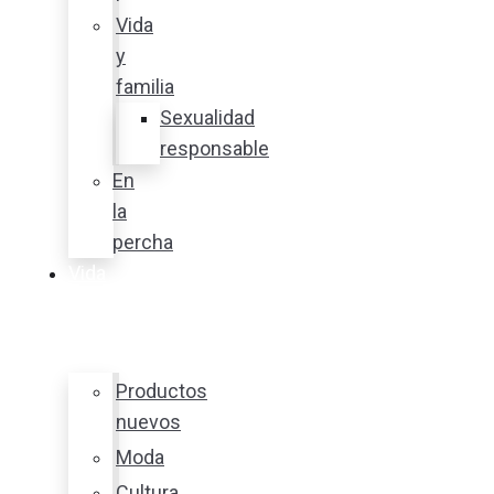
Vida
y
familia
Sexualidad
responsable
En
la
percha
Vida
y
estilo
Productos
nuevos
Moda
Cultura