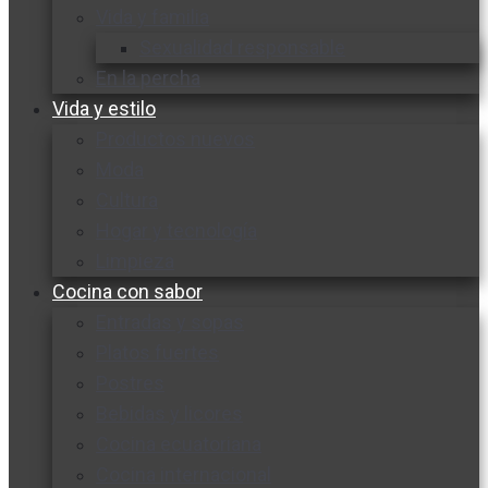
Vida y familia
Sexualidad responsable
En la percha
Vida y estilo
Productos nuevos
Moda
Cultura
Hogar y tecnología
Limpieza
Cocina con sabor
Entradas y sopas
Platos fuertes
Postres
Bebidas y licores
Cocina ecuatoriana
Cocina internacional