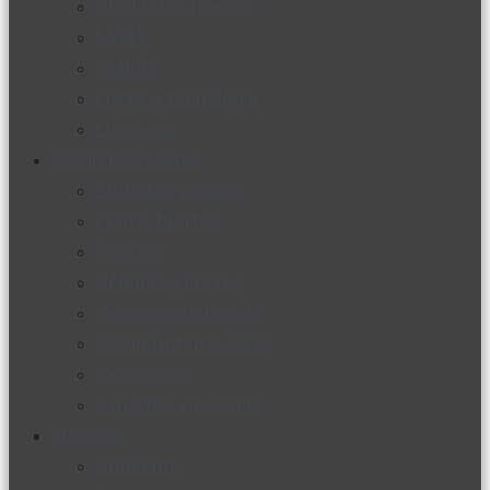
Productos nuevos
Moda
Cultura
Hogar y tecnología
Limpieza
Cocina con sabor
Entradas y sopas
Platos fuertes
Postres
Bebidas y licores
Cocina ecuatoriana
Cocina internacional
Cocine con
Expertos en cocina
Noticias
Ambiente