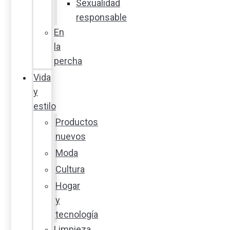
Sexualidad
responsable
En
la
percha
Vida
y
estilo
Productos
nuevos
Moda
Cultura
Hogar
y
tecnología
Limpieza