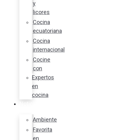
y
licores
Cocina
ecuatoriana
Cocina
internacional
Cocine
con
Expertos
en
cocina
Noticias
Ambiente
Favorita
en