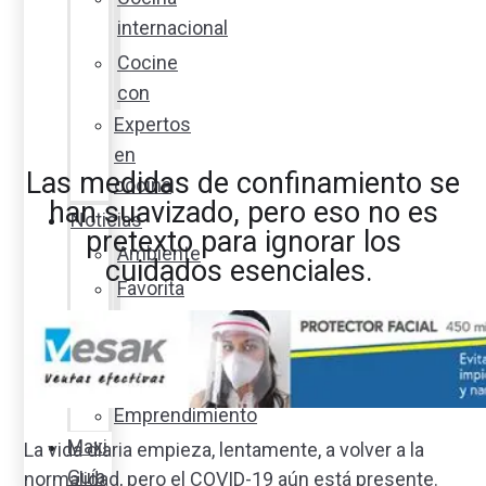
internacional
Cocine
con
Expertos
en
Las medidas de confinamiento se
cocina
han suavizado, pero eso no es
Noticias
pretexto para ignorar los
Ambiente
cuidados esenciales.
Favorita
en
acción
Corporativo
Emprendimiento
Maxi
La vida diaria empieza, lentamente, a volver a la
Guía
normalidad, pero el COVID-19 aún está presente.