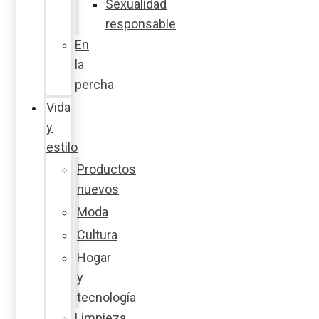
Sexualidad
responsable
En
la
percha
Vida
y
estilo
Productos
nuevos
Moda
Cultura
Hogar
y
tecnología
Limpieza