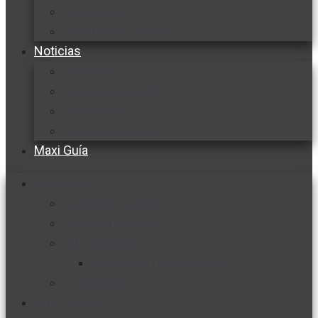
Cocine con
Expertos en cocina
Noticias
Ambiente
Favorita en acción
Corporativo
Emprendimiento
Maxi Guía
Bienestar
Nutrición y salud
Cuidado personal
Vida y familia
Sexualidad responsable
En la percha
Vida y estilo