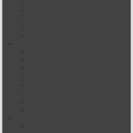
Productos nuevos
Moda
Cultura
Hogar y tecnología
Limpieza
Cocina con sabor
Entradas y sopas
Platos fuertes
Postres
Bebidas y licores
Cocina ecuatoriana
Cocina internacional
Cocine con
Expertos en cocina
Noticias
Ambiente