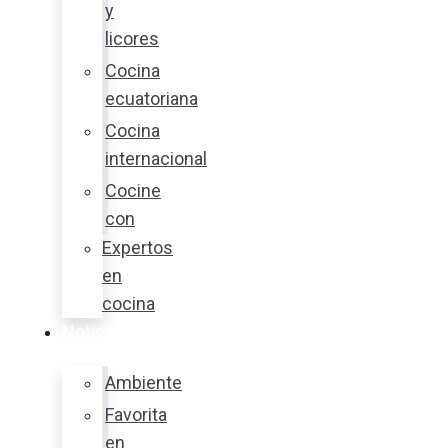
y
licores
Cocina
ecuatoriana
Cocina
internacional
Cocine
con
Expertos
en
cocina
Noticias
Ambiente
Favorita
en