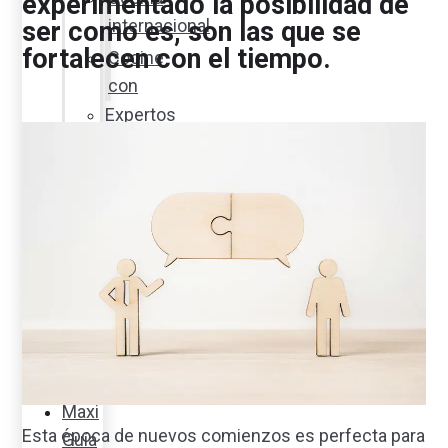
experimentado la posibilidad de
internacional
ser como es, son las que se
fortalecen con el tiempo.
Cocine
con
Expertos
en
cocina
Noticias
Ambiente
Favorita
en
acción
Corporativo
Emprendimiento
Maxi
Esta época de nuevos comienzos es perfecta para
Guía