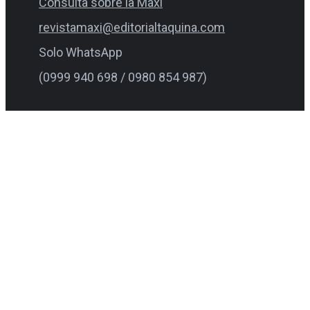
Consulta sobre la Maxi
revistamaxi@editorialtaquina.com
Solo WhatsApp
(0999 940 698 / 0980 854 987)
Consultas varias
1800 Supermaxi (783376)
1800 Favorita (328674)
centrodesoluciones@favorita.com
0995 517 000
Facebook-f
Instagram
Twitter
Youtube
Últimos artículos