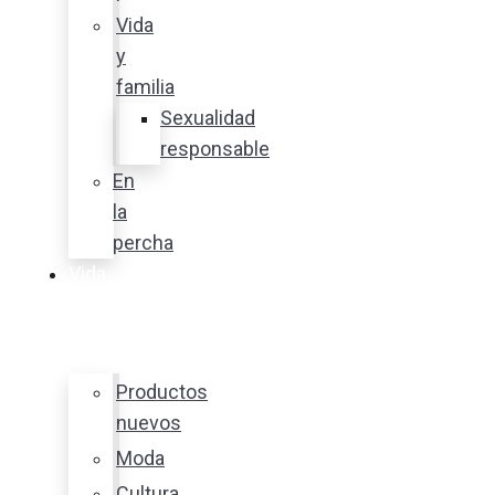
Vida
y
familia
Sexualidad
responsable
En
la
percha
Vida
y
estilo
Productos
nuevos
Moda
Cultura