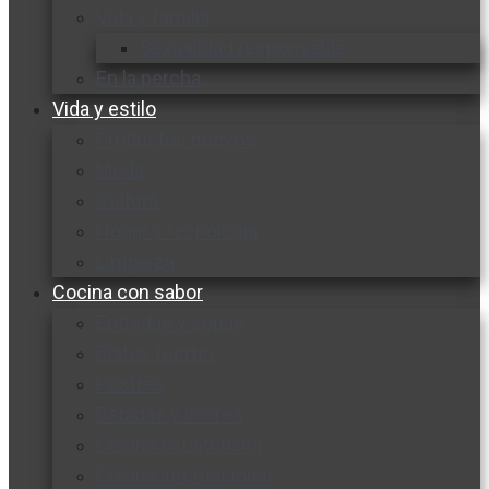
Vida y familia
Sexualidad responsable
En la percha
Vida y estilo
Productos nuevos
Moda
Cultura
Hogar y tecnología
Limpieza
Cocina con sabor
Entradas y sopas
Platos fuertes
Postres
Bebidas y licores
Cocina ecuatoriana
Cocina internacional