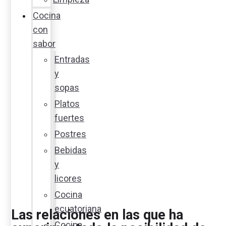
Cocina
con
sabor
Entradas
y
sopas
Platos
fuertes
Postres
Bebidas
y
licores
Cocina
ecuatoriana
Las relaciones en las que ha
Cocina