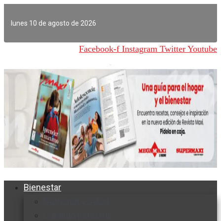
Ir
al
lunes 10 de agosto de 2026
contenido
Facebook-f
Instagram
Twitter
Youtube
Bienestar
Nutrición y salud
Cuidado personal