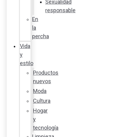
Sexualidad
responsable
En
la
percha
Vida
y
estilo
Productos
nuevos
Moda
Cultura
Hogar
y
tecnología
Limpieza