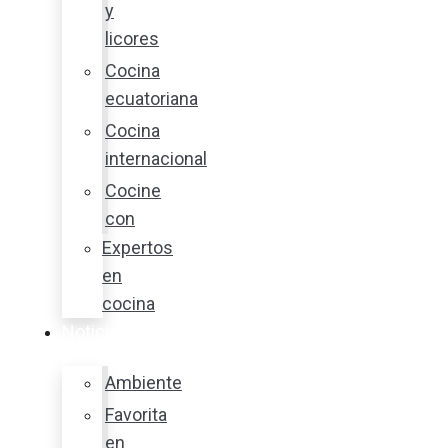
y
licores
Cocina
ecuatoriana
Cocina
internacional
Cocine
con
Expertos
en
cocina
Noticias
Ambiente
Favorita
en