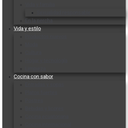
Vida y familia
Sexualidad responsable
En la percha
Vida y estilo
Productos nuevos
Moda
Cultura
Hogar y tecnología
Limpieza
Cocina con sabor
Entradas y sopas
Platos fuertes
Postres
Bebidas y licores
Cocina ecuatoriana
Cocina internacional