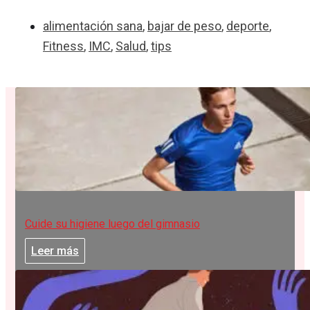
alimentación sana
,
bajar de peso
,
deporte
,
Fitness
,
IMC
,
Salud
,
tips
Cuide su higiene luego del gimnasio
Leer más