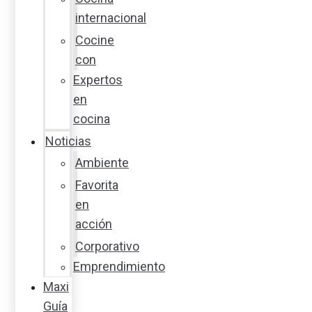
internacional
Cocine
con
Expertos
en
cocina
Noticias
Ambiente
Favorita
en
acción
Corporativo
Emprendimiento
Maxi
Guía