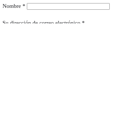
Nombre
*
Su dirección de correo electrónico
*
Guarde mi nombre y correo electrónico en este
navegador para la próxima vez que comente.
Comentario
*