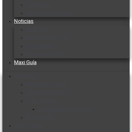
Cocine con
Expertos en cocina
Noticias
Ambiente
Favorita en acción
Corporativo
Emprendimiento
Maxi Guía
Bienestar
Nutrición y salud
Cuidado personal
Vida y familia
Sexualidad responsable
En la percha
Vida y estilo