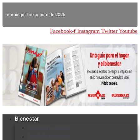
Ir
al
domingo 9 de agosto de 2026
contenido
Facebook-f
Instagram
Twitter
Youtube
Bienestar
Nutrición y salud
Cuidado personal