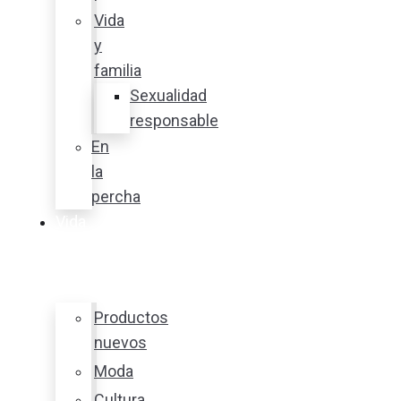
Vida
y
familia
Sexualidad
responsable
En
la
percha
Vida
y
estilo
Productos
nuevos
Moda
Cultura