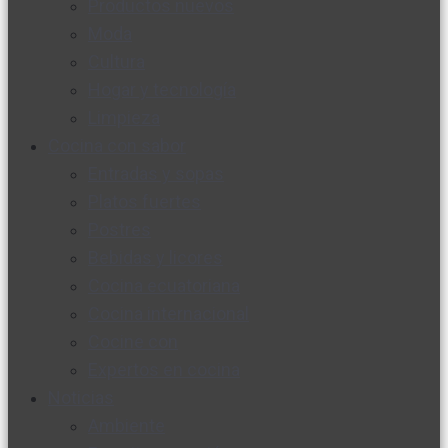
Productos nuevos
Moda
Cultura
Hogar y tecnología
Limpieza
Cocina con sabor
Entradas y sopas
Platos fuertes
Postres
Bebidas y licores
Cocina ecuatoriana
Cocina internacional
Cocine con
Expertos en cocina
Noticias
Ambiente