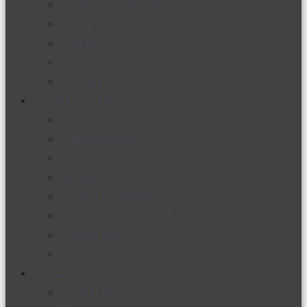
Productos nuevos
Moda
Cultura
Hogar y tecnología
Limpieza
Cocina con sabor
Entradas y sopas
Platos fuertes
Postres
Bebidas y licores
Cocina ecuatoriana
Cocina internacional
Cocine con
Expertos en cocina
Noticias
Ambiente