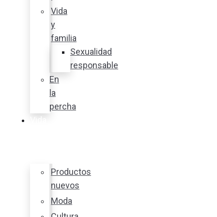
Vida
y
familia
Sexualidad
responsable
En
la
percha
Vida
y
estilo
Productos
nuevos
Moda
Cultura