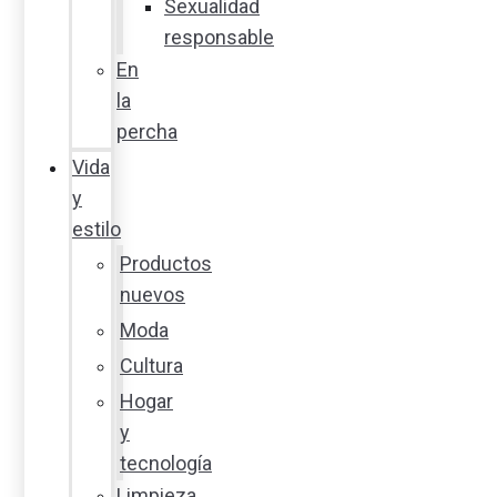
Sexualidad
responsable
En
la
percha
Vida
y
estilo
Productos
nuevos
Moda
Cultura
Hogar
y
tecnología
Limpieza