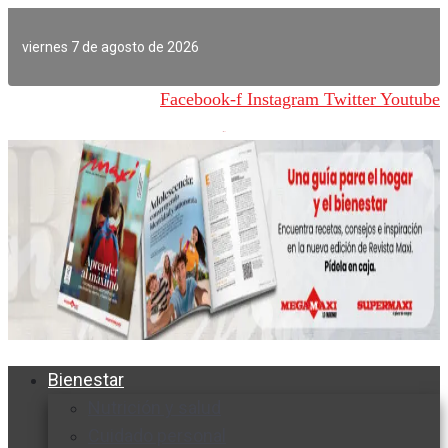
Ir
al
viernes 7 de agosto de 2026
contenido
Facebook-f
Instagram
Twitter
Youtube
Bienestar
Nutrición y salud
Cuidado personal