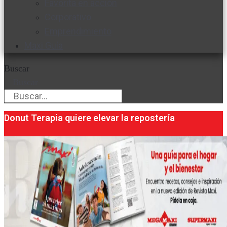
Favorita en acción
Corporativo
Emprendimiento
Maxi Guía
Buscar
Buscar
Donut Terapia quiere elevar la repostería