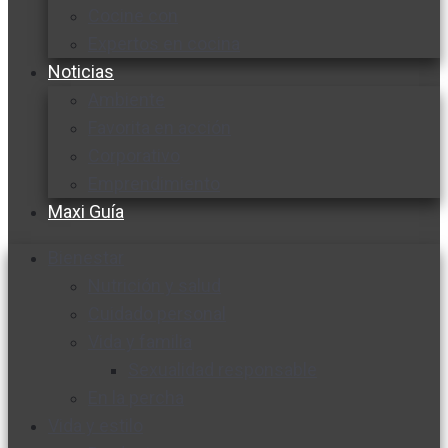
Cocine con
Expertos en cocina
Noticias
Ambiente
Favorita en acción
Corporativo
Emprendimiento
Maxi Guía
Bienestar
Nutrición y salud
Cuidado personal
Vida y familia
Sexualidad responsable
En la percha
Vida y estilo