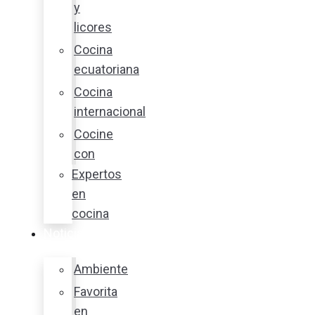
y
licores
Cocina
ecuatoriana
Cocina
internacional
Cocine
con
Expertos
en
cocina
Noticias
Ambiente
Favorita
en