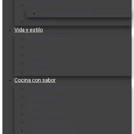
Vida y familia
Sexualidad responsable
En la percha
Vida y estilo
Productos nuevos
Moda
Cultura
Hogar y tecnología
Limpieza
Cocina con sabor
Entradas y sopas
Platos fuertes
Postres
Bebidas y licores
Cocina ecuatoriana
Cocina internacional