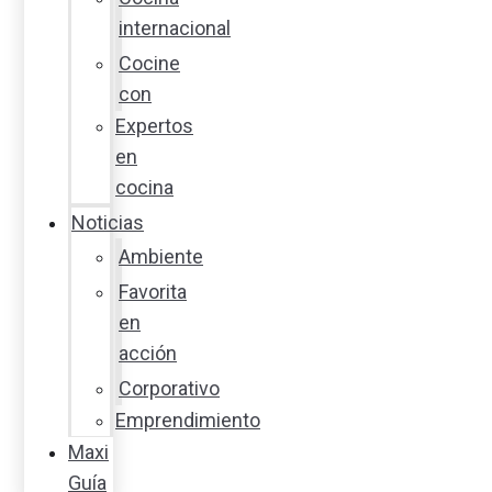
internacional
Cocine
con
Expertos
en
cocina
Noticias
Ambiente
Favorita
en
acción
Corporativo
Emprendimiento
Maxi
Guía