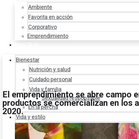
Ambiente
Favorita en acción
Corporativo
Emprendimiento
Maxi Guía
Bienestar
Nutrición y salud
Cuidado personal
Vida y familia
El emprendimiento se abre campo en
Sexualidad responsable
productos se comercializan en los 
En la percha
2020.
Vida y estilo
Productos nuevos
Moda