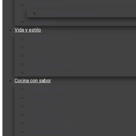
Vida y familia
Sexualidad responsable
En la percha
Vida y estilo
Productos nuevos
Moda
Cultura
Hogar y tecnología
Limpieza
Cocina con sabor
Entradas y sopas
Platos fuertes
Postres
Bebidas y licores
Cocina ecuatoriana
Cocina internacional