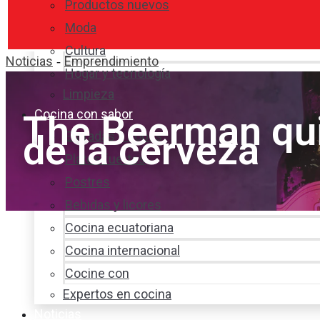
Productos nuevos
Moda
Cultura
Noticias
Emprendimiento
-
Hogar y tecnología
Limpieza
Cocina con sabor
The Beerman qui
de la cerveza
Entradas y sopas
Platos fuertes
Postres
Bebidas y licores
Cocina ecuatoriana
Cocina internacional
Cocine con
Expertos en cocina
Noticias