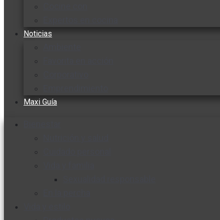
Cocine con
Expertos en cocina
Noticias
Ambiente
Favorita en acción
Corporativo
Emprendimiento
Maxi Guía
Bienestar
Nutrición y salud
Cuidado personal
Vida y familia
Sexualidad responsable
En la percha
Vida y estilo