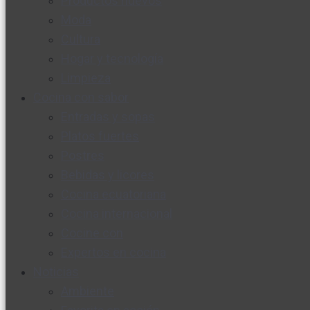
Productos nuevos
Moda
Cultura
Hogar y tecnología
Limpieza
Cocina con sabor
Entradas y sopas
Platos fuertes
Postres
Bebidas y licores
Cocina ecuatoriana
Cocina internacional
Cocine con
Expertos en cocina
Noticias
Ambiente