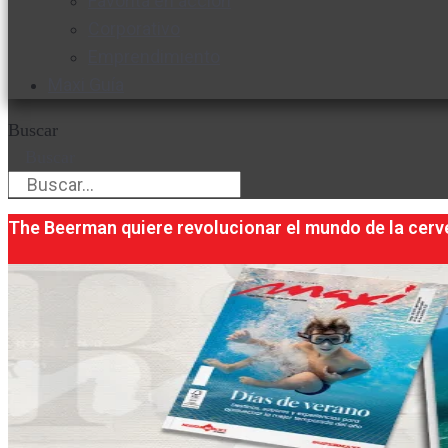
Favorita en acción
Corporativo
Emprendimiento
Maxi Guía
Buscar
Buscar
The Beerman quiere revolucionar el mundo de la cer