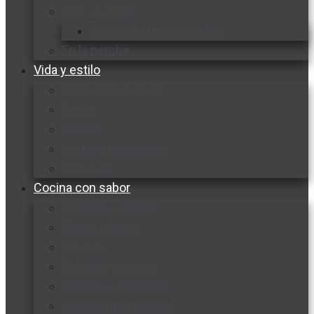
Vida y familia
Sexualidad responsable
En la percha
Vida y estilo
Productos nuevos
Moda
Cultura
Hogar y tecnología
Limpieza
Cocina con sabor
Entradas y sopas
Platos fuertes
Postres
Bebidas y licores
Cocina ecuatoriana
Cocina internacional