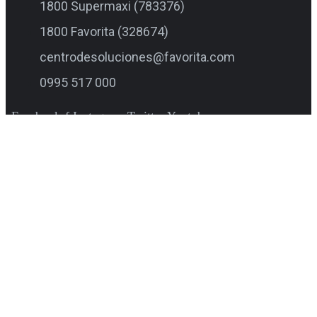
1800 Supermaxi (783376)
1800 Favorita (328674)
centrodesoluciones@favorita.com
0995 517 000
Facebook-f
Instagram
Twitter
Youtube
Últimos artículos
La tradición de regalar flores amarillas