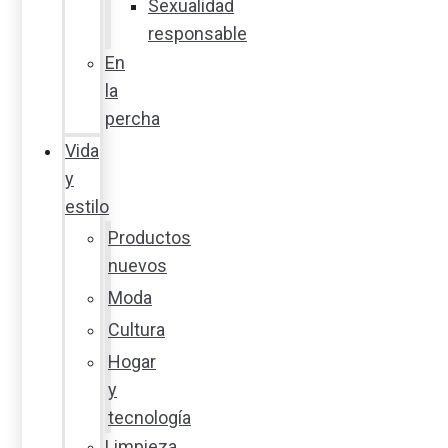
Sexualidad
responsable
En
la
percha
Vida
y
estilo
Productos
nuevos
Moda
Cultura
Hogar
y
tecnología
Limpieza