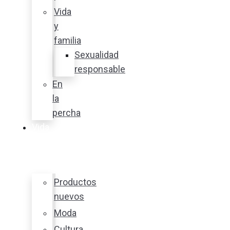
Vida
y
familia
Sexualidad
responsable
En
la
percha
Vida
y
estilo
Productos
nuevos
Moda
Cultura