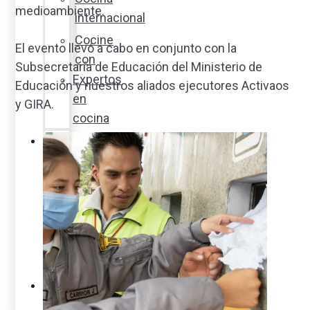
medioambiente.
internacional
Cocine
El evento llevó a cabo en conjunto con la
con
Subsecretaría de Educación del Ministerio de
Expertos
Educación y nuestros aliados ejecutores Activaos
en
y GIRA.
cocina
Noticias
Ambiente
Favorita
en
acción
Corporativo
Emprendimiento
Maxi
Guía