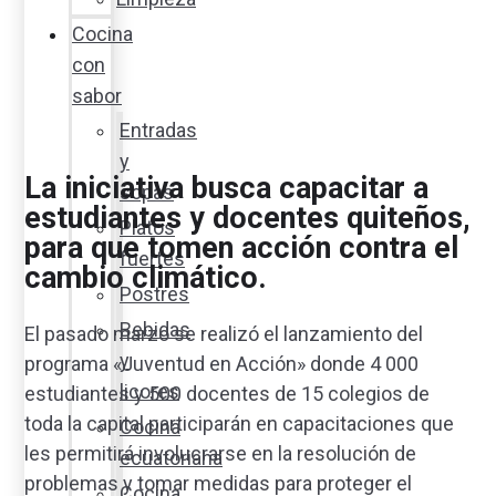
Cocina
con
sabor
Entradas
y
La iniciativa busca capacitar a
sopas
estudiantes y docentes quiteños,
Platos
para que tomen acción contra el
fuertes
cambio climático.
Postres
Bebidas
El pasado marzo se realizó el lanzamiento del
y
programa «Juventud en Acción» donde 4 000
licores
estudiantes y 500 docentes de 15 colegios de
toda la capital participarán en capacitaciones que
Cocina
les permitirá involucrarse en la resolución de
ecuatoriana
problemas y tomar medidas para proteger el
Cocina