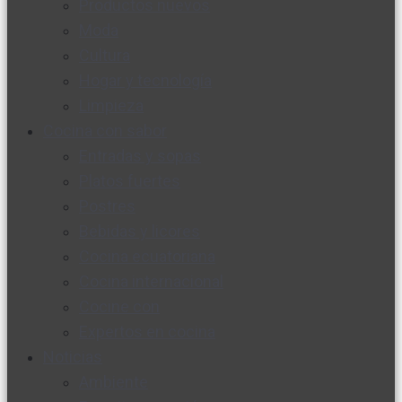
Productos nuevos
Moda
Cultura
Hogar y tecnología
Limpieza
Cocina con sabor
Entradas y sopas
Platos fuertes
Postres
Bebidas y licores
Cocina ecuatoriana
Cocina internacional
Cocine con
Expertos en cocina
Noticias
Ambiente