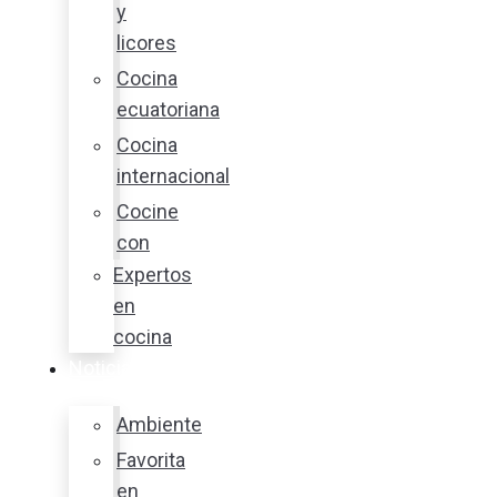
y
licores
Cocina
ecuatoriana
Cocina
internacional
Cocine
con
Expertos
en
cocina
Noticias
Ambiente
Favorita
en