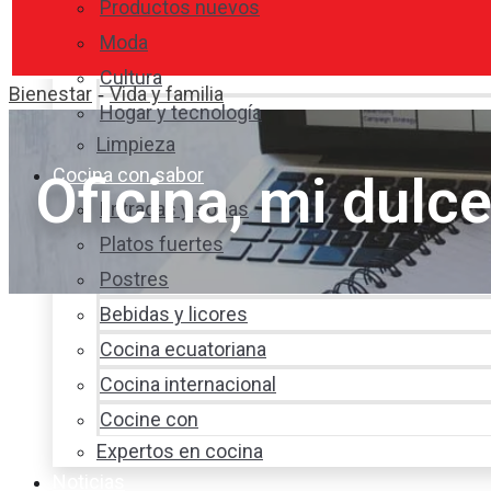
Productos nuevos
Moda
Cultura
Bienestar
Vida y familia
-
Hogar y tecnología
Limpieza
Cocina con sabor
Oficina, mi dulc
Entradas y sopas
Platos fuertes
Postres
Bebidas y licores
Cocina ecuatoriana
Cocina internacional
Cocine con
Expertos en cocina
Noticias