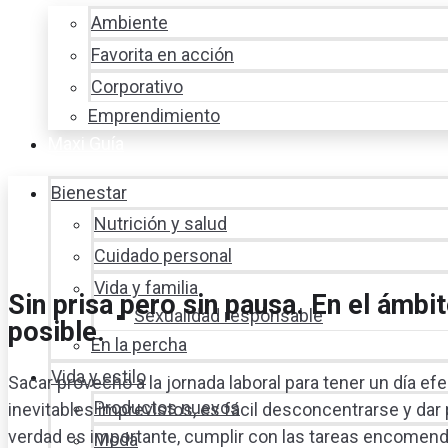
Ambiente
Favorita en acción
Corporativo
Emprendimiento
Maxi Guía
Bienestar
Nutrición y salud
Cuidado personal
Vida y familia
Sin prisa pero sin pausa. En el ámbit
Sexualidad responsable
posible.
En la percha
Vida y estilo
Sacar provecho a la jornada laboral para tener un día ef
Productos nuevos
inevitables imprevistos, es fácil desconcentrarse y d
verdad es importante, cumplir con las tareas encomen
Moda