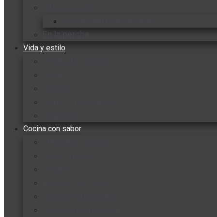
Vida y familia
Sexualidad responsable
En la percha
Vida y estilo
Productos nuevos
Moda
Cultura
Hogar y tecnología
Limpieza
Cocina con sabor
Entradas y sopas
Platos fuertes
Postres
Bebidas y licores
Cocina ecuatoriana
Cocina internacional