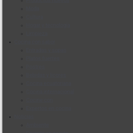
Productos nuevos
Moda
Cultura
Hogar y tecnología
Limpieza
Cocina con sabor
Entradas y sopas
Platos fuertes
Postres
Bebidas y licores
Cocina ecuatoriana
Cocina internacional
Cocine con
Expertos en cocina
Noticias
Ambiente