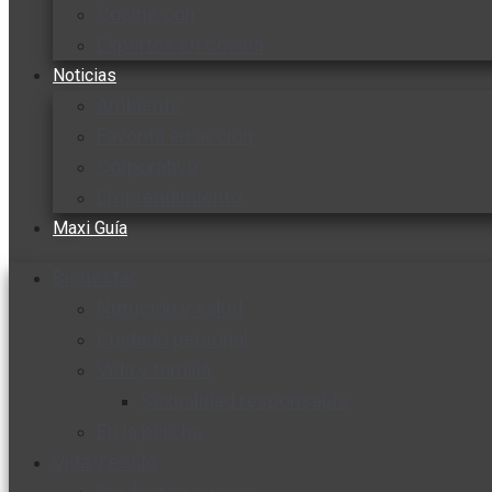
Cocine con
Expertos en cocina
Noticias
Ambiente
Favorita en acción
Corporativo
Emprendimiento
Maxi Guía
Bienestar
Nutrición y salud
Cuidado personal
Vida y familia
Sexualidad responsable
En la percha
Vida y estilo