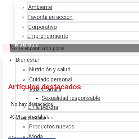
Ambiente
Favorita en acción
Corporativo
Emprendimiento
Maxi Guía
No se encontraron posts
Bienestar
Nutrición y salud
Cuidado personal
Artículos destacados
Vida y familia
Sexualidad responsable
No hay destacados
En la percha
Vida y estilo
No hay destacados
Productos nuevos
Moda
Síganos