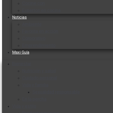
Cocine con
Expertos en cocina
Noticias
Ambiente
Favorita en acción
Corporativo
Emprendimiento
Maxi Guía
Bienestar
Nutrición y salud
Cuidado personal
Vida y familia
Sexualidad responsable
En la percha
Vida y estilo