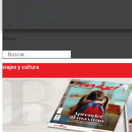
Favorita en acción
Corporativo
Emprendimiento
Maxi Guía
Buscar
Buscar
viajes y cultura