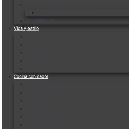
Vida y familia
Sexualidad responsable
En la percha
Vida y estilo
Productos nuevos
Moda
Cultura
Hogar y tecnología
Limpieza
Cocina con sabor
Entradas y sopas
Platos fuertes
Postres
Bebidas y licores
Cocina ecuatoriana
Cocina internacional