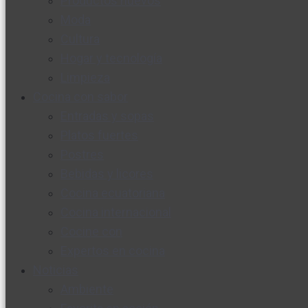
Productos nuevos
Moda
Cultura
Hogar y tecnología
Limpieza
Cocina con sabor
Entradas y sopas
Platos fuertes
Postres
Bebidas y licores
Cocina ecuatoriana
Cocina internacional
Cocine con
Expertos en cocina
Noticias
Ambiente