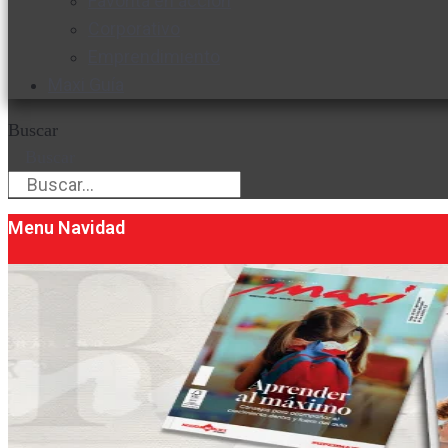
Favorita en acción
Corporativo
Emprendimiento
Maxi Guía
Buscar
Buscar
Menu Navidad