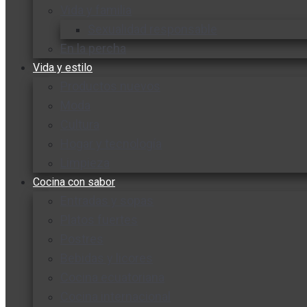
Vida y familia
Sexualidad responsable
En la percha
Vida y estilo
Productos nuevos
Moda
Cultura
Hogar y tecnología
Limpieza
Cocina con sabor
Entradas y sopas
Platos fuertes
Postres
Bebidas y licores
Cocina ecuatoriana
Cocina internacional