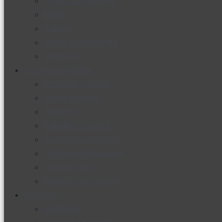
Productos nuevos
Moda
Cultura
Hogar y tecnología
Limpieza
Cocina con sabor
Entradas y sopas
Platos fuertes
Postres
Bebidas y licores
Cocina ecuatoriana
Cocina internacional
Cocine con
Expertos en cocina
Noticias
Ambiente