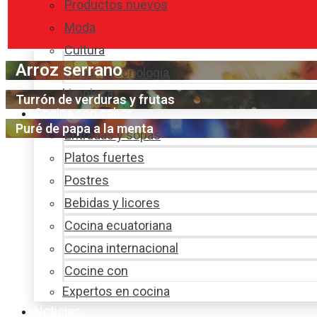
Productos nuevos
Moda
Cultura
Arroz serrano
Hogar y tecnología
Limpieza
Turrón de verduras y frutas
Cocina con sabor
Puré de papa a la menta
Entradas y sopas
Platos fuertes
Postres
Bebidas y licores
Cocina ecuatoriana
Cocina internacional
Cocine con
Expertos en cocina
Noticias