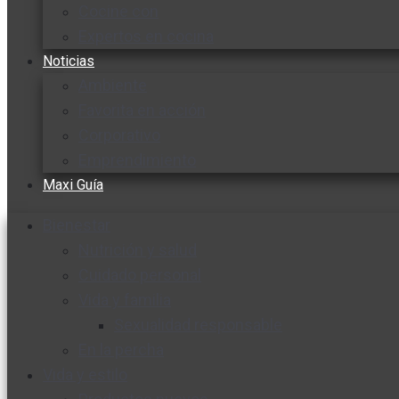
Cocine con
Expertos en cocina
Noticias
Ambiente
Favorita en acción
Corporativo
Emprendimiento
Maxi Guía
Bienestar
Nutrición y salud
Cuidado personal
Vida y familia
Sexualidad responsable
En la percha
Vida y estilo