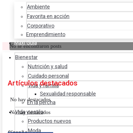
Ambiente
Favorita en acción
Corporativo
Emprendimiento
Maxi Guía
No se encontraron posts
Bienestar
Nutrición y salud
Cuidado personal
Artículos destacados
Vida y familia
Sexualidad responsable
No hay destacados
En la percha
Vida y estilo
No hay destacados
Productos nuevos
Moda
Síganos