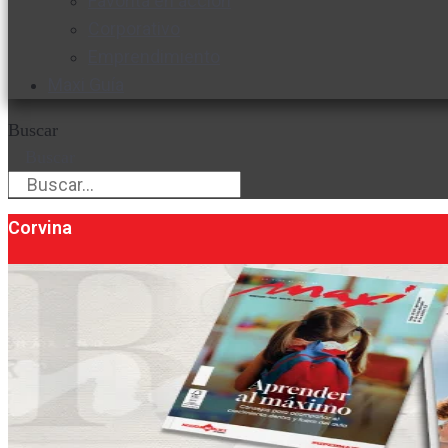
Favorita en acción
Corporativo
Emprendimiento
Maxi Guía
Buscar
Buscar
Corvina