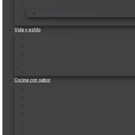
Vida y familia
Sexualidad responsable
En la percha
Vida y estilo
Productos nuevos
Moda
Cultura
Hogar y tecnología
Limpieza
Cocina con sabor
Entradas y sopas
Platos fuertes
Postres
Bebidas y licores
Cocina ecuatoriana
Cocina internacional