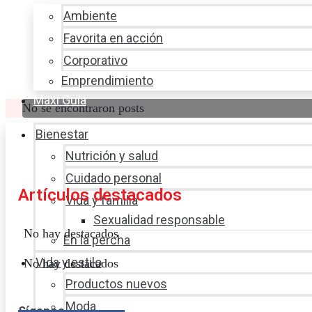
Ambiente
Favorita en acción
Corporativo
Emprendimiento
Maxi Guía
No se encontraron posts
Bienestar
Nutrición y salud
Cuidado personal
Artículos destacados
Vida y familia
Sexualidad responsable
No hay destacados
En la percha
Vida y estilo
No hay destacados
Productos nuevos
Moda
Síganos