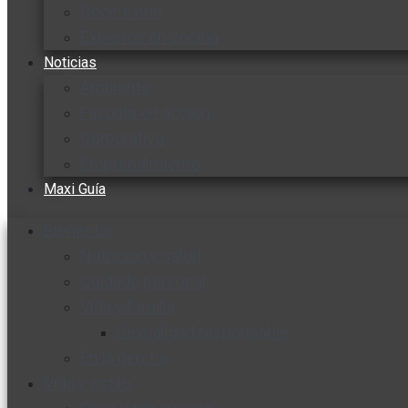
Cocine con
Expertos en cocina
Noticias
Ambiente
Favorita en acción
Corporativo
Emprendimiento
Maxi Guía
Bienestar
Nutrición y salud
Cuidado personal
Vida y familia
Sexualidad responsable
En la percha
Vida y estilo