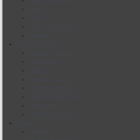
Productos nuevos
Moda
Cultura
Hogar y tecnología
Limpieza
Cocina con sabor
Entradas y sopas
Platos fuertes
Postres
Bebidas y licores
Cocina ecuatoriana
Cocina internacional
Cocine con
Expertos en cocina
Noticias
Ambiente