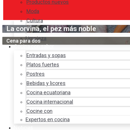
Productos nuevos
Moda
Cultura
La corvina, el pez más noble
Hogar y tecnología
Limpieza
Cena para dos
Cocina con sabor
Entradas y sopas
Platos fuertes
Postres
Bebidas y licores
Cocina ecuatoriana
Cocina internacional
Cocine con
Expertos en cocina
Noticias