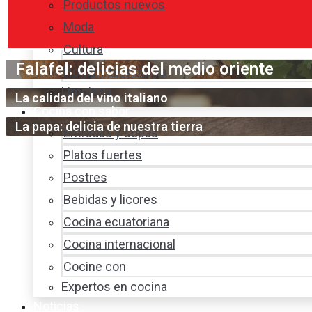
Productos nuevos
Moda
Cultura
Falafel: delicias del medio oriente
Hogar y tecnología
Limpieza
La calidad del vino italiano
Cocina con sabor
La papa: delicia de nuestra tierra
Entradas y sopas
Platos fuertes
Postres
Bebidas y licores
Cocina ecuatoriana
Cocina internacional
Cocine con
Expertos en cocina
Noticias