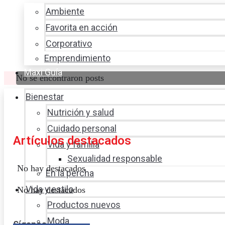
Ambiente
Favorita en acción
Corporativo
Emprendimiento
Maxi Guía
No se encontraron posts
Bienestar
Nutrición y salud
Cuidado personal
Artículos destacados
Vida y familia
Sexualidad responsable
No hay destacados
En la percha
Vida y estilo
No hay destacados
Productos nuevos
Moda
Síganos