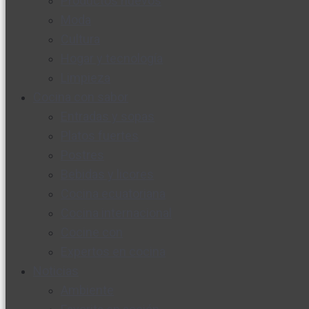
Productos nuevos
Moda
Cultura
Hogar y tecnología
Limpieza
Cocina con sabor
Entradas y sopas
Platos fuertes
Postres
Bebidas y licores
Cocina ecuatoriana
Cocina internacional
Cocine con
Expertos en cocina
Noticias
Ambiente