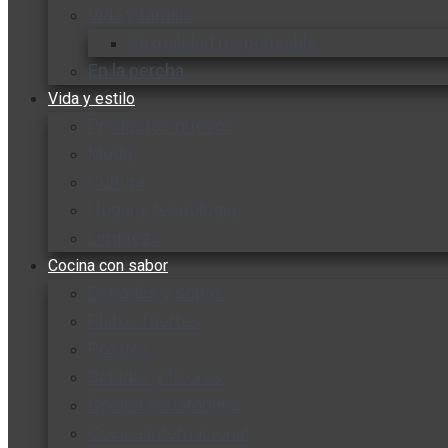
Vida y familia
Sexualidad responsable
En la percha
Vida y estilo
Productos nuevos
Moda
Cultura
Hogar y tecnología
Limpieza
Cocina con sabor
Entradas y sopas
Platos fuertes
Postres
Bebidas y licores
Cocina ecuatoriana
Cocina internacional