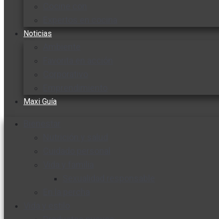
Cocine con
Expertos en cocina
Noticias
Ambiente
Favorita en acción
Corporativo
Emprendimiento
Maxi Guía
Bienestar
Nutrición y salud
Cuidado personal
Vida y familia
Sexualidad responsable
En la percha
Vida y estilo