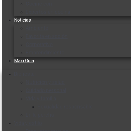
Cocine con
Expertos en cocina
Noticias
Ambiente
Favorita en acción
Corporativo
Emprendimiento
Maxi Guía
Bienestar
Nutrición y salud
Cuidado personal
Vida y familia
Sexualidad responsable
En la percha
Vida y estilo