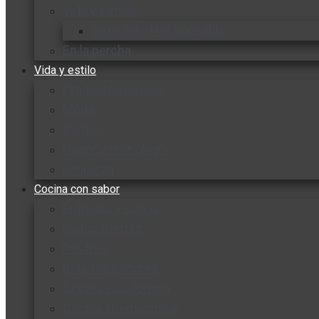
Vida y familia
Sexualidad responsable
En la percha
Vida y estilo
Productos nuevos
Moda
Cultura
Hogar y tecnología
Limpieza
Cocina con sabor
Entradas y sopas
Platos fuertes
Postres
Bebidas y licores
Cocina ecuatoriana
Cocina internacional