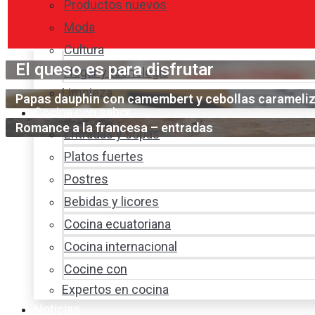
Productos nuevos
Moda
Cultura
El queso es para disfrutar
Hogar y tecnología
Limpieza
Papas dauphin con camembert y cebollas carameli
Cocina con sabor
Romance a la francesa – entradas
Entradas y sopas
Platos fuertes
Postres
Bebidas y licores
Cocina ecuatoriana
Cocina internacional
Cocine con
Expertos en cocina
Noticias