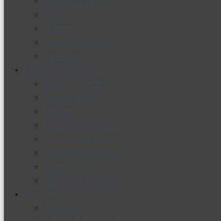
Productos nuevos
Moda
Cultura
Hogar y tecnología
Limpieza
Cocina con sabor
Entradas y sopas
Platos fuertes
Postres
Bebidas y licores
Cocina ecuatoriana
Cocina internacional
Cocine con
Expertos en cocina
Noticias
Ambiente