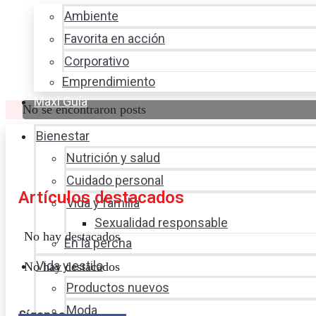
Ambiente
Favorita en acción
Corporativo
Emprendimiento
Maxi Guía
No se encontraron posts
Bienestar
Nutrición y salud
Cuidado personal
Artículos destacados
Vida y familia
Sexualidad responsable
No hay destacados
En la percha
Vida y estilo
No hay destacados
Productos nuevos
Moda
Síganos