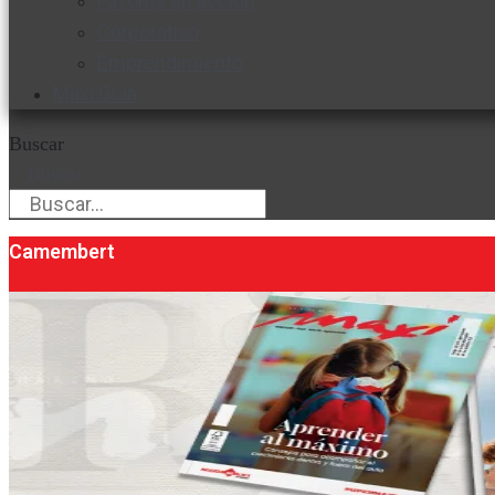
Favorita en acción
Corporativo
Emprendimiento
Maxi Guía
Buscar
Buscar
Camembert