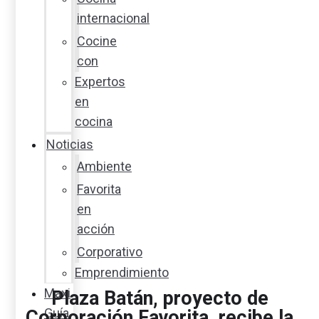
internacional
Cocine
con
Expertos
en
cocina
Noticias
Ambiente
Favorita
en
acción
Corporativo
Emprendimiento
Maxi
Plaza Batán, proyecto de
Guía
Corporación Favorita, recibe la