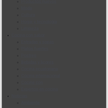
Productos nuevos
Moda
Cultura
Hogar y tecnología
Limpieza
Cocina con sabor
Entradas y sopas
Platos fuertes
Postres
Bebidas y licores
Cocina ecuatoriana
Cocina internacional
Cocine con
Expertos en cocina
Noticias
Ambiente