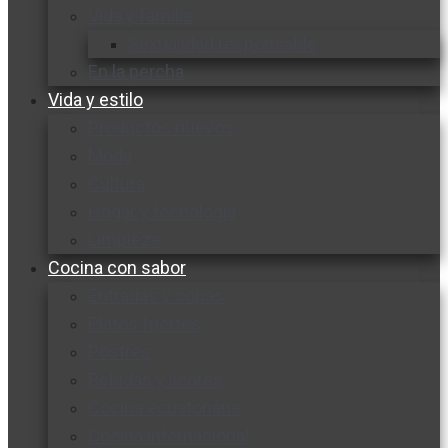
Vida y familia
Sexualidad responsable
En la percha
Vida y estilo
Productos nuevos
Moda
Cultura
Hogar y tecnología
Limpieza
Cocina con sabor
Entradas y sopas
Platos fuertes
Postres
Bebidas y licores
Cocina ecuatoriana
Cocina internacional