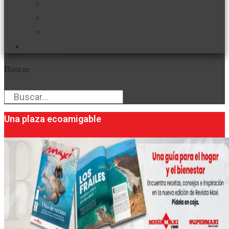
Favorita en acción
Corporativo
Emprendimiento
Maxi Guía
Buscar
Buscar
Una plaza ecoamigable