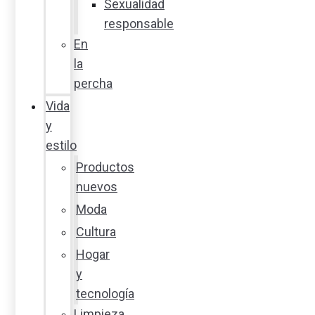
Sexualidad
responsable
En
la
percha
Vida
y
estilo
Productos
nuevos
Moda
Cultura
Hogar
y
tecnología
Limpieza