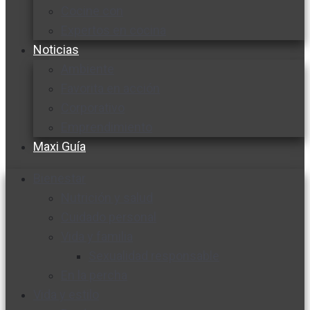
Cocine con
Expertos en cocina
Noticias
Ambiente
Favorita en acción
Corporativo
Emprendimiento
Maxi Guía
Bienestar
Nutrición y salud
Cuidado personal
Vida y familia
Sexualidad responsable
En la percha
Vida y estilo