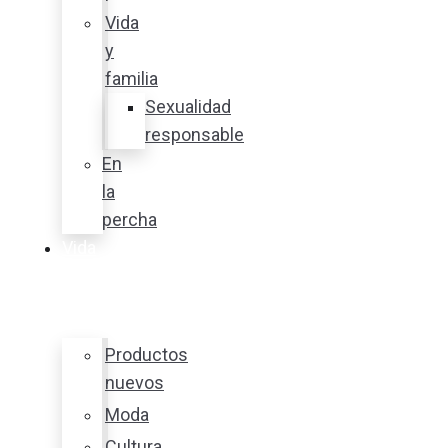
Vida
y
familia
Sexualidad
responsable
En
la
percha
Vida
y
estilo
Productos
nuevos
Moda
Cultura