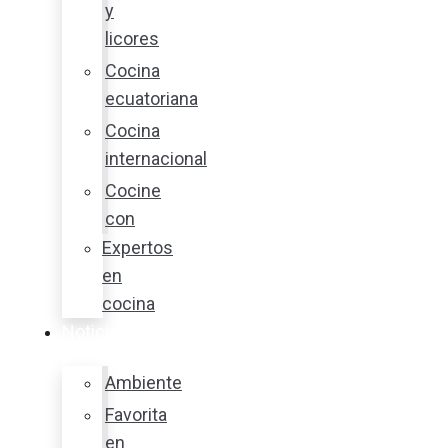
y
licores
Cocina
ecuatoriana
Cocina
internacional
Cocine
con
Expertos
en
cocina
Noticias
Ambiente
Favorita
en