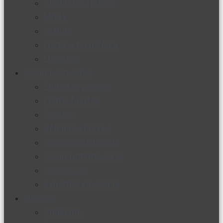
Productos nuevos
Moda
Cultura
Hogar y tecnología
Limpieza
Cocina con sabor
Entradas y sopas
Platos fuertes
Postres
Bebidas y licores
Cocina ecuatoriana
Cocina internacional
Cocine con
Expertos en cocina
Noticias
Ambiente