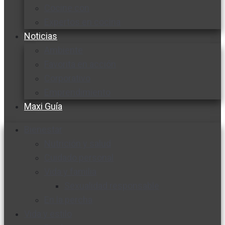
Cocine con
Expertos en cocina
Noticias
Ambiente
Favorita en acción
Corporativo
Emprendimiento
Maxi Guía
Bienestar
Nutrición y salud
Cuidado personal
Vida y familia
Sexualidad responsable
En la percha
Vida y estilo