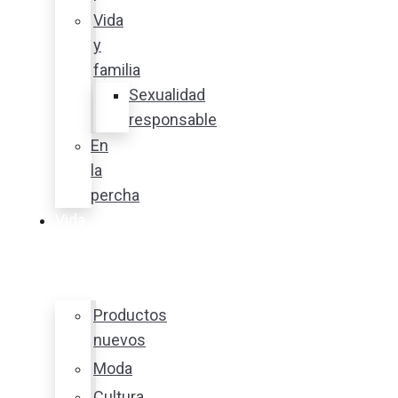
Vida
y
familia
Sexualidad
responsable
En
la
percha
Vida
y
estilo
Productos
nuevos
Moda
Cultura