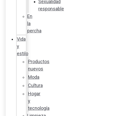
Sexualidad
responsable
En
la
percha
Vida
y
estilo
Productos
nuevos
Moda
Cultura
Hogar
y
tecnología
Limpieza