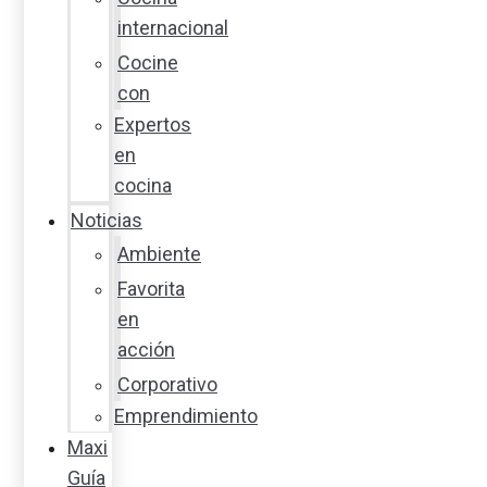
internacional
Cocine
con
Expertos
en
cocina
Noticias
Ambiente
Favorita
en
acción
Corporativo
Emprendimiento
Maxi
Guía