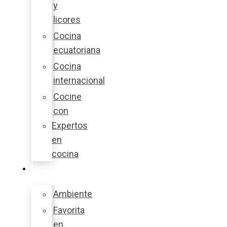
y
licores
Cocina
ecuatoriana
Cocina
internacional
Cocine
con
Expertos
en
cocina
Noticias
Ambiente
Favorita
en