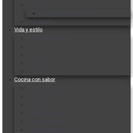
Vida y familia
Sexualidad responsable
En la percha
Vida y estilo
Productos nuevos
Moda
Cultura
Hogar y tecnología
Limpieza
Cocina con sabor
Entradas y sopas
Platos fuertes
Postres
Bebidas y licores
Cocina ecuatoriana
Cocina internacional