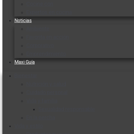
Cocine con
Expertos en cocina
Noticias
Ambiente
Favorita en acción
Corporativo
Emprendimiento
Maxi Guía
Bienestar
Nutrición y salud
Cuidado personal
Vida y familia
Sexualidad responsable
En la percha
Vida y estilo