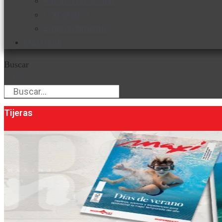
Favorita en acción
Corporativo
Emprendimiento
Maxi Guía
Buscar
Buscar
Tijeras