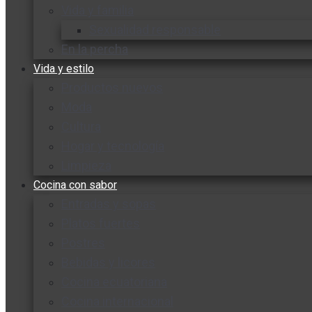
Vida y familia
Sexualidad responsable
En la percha
Vida y estilo
Productos nuevos
Moda
Cultura
Hogar y tecnología
Limpieza
Cocina con sabor
Entradas y sopas
Platos fuertes
Postres
Bebidas y licores
Cocina ecuatoriana
Cocina internacional