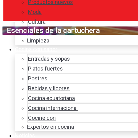
Productos nuevos
Moda
Cultura
Esenciales de la cartuchera
Hogar y tecnología
Limpieza
Cocina con sabor
Entradas y sopas
Platos fuertes
Postres
Bebidas y licores
Cocina ecuatoriana
Cocina internacional
Cocine con
Expertos en cocina
Noticias