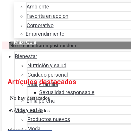
Ambiente
Favorita en acción
Corporativo
Emprendimiento
Maxi Guía
No se encontraron post random
Bienestar
Nutrición y salud
Cuidado personal
Artículos destacados
Vida y familia
Sexualidad responsable
No hay destacados
En la percha
Vida y estilo
No hay destacados
Productos nuevos
Moda
Síganos