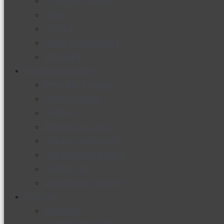
Productos nuevos
Moda
Cultura
Hogar y tecnología
Limpieza
Cocina con sabor
Entradas y sopas
Platos fuertes
Postres
Bebidas y licores
Cocina ecuatoriana
Cocina internacional
Cocine con
Expertos en cocina
Noticias
Ambiente