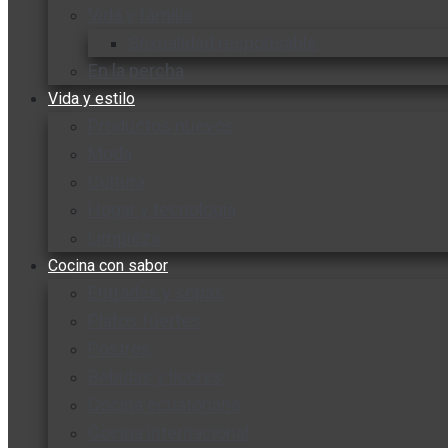
Vida y familia
Sexualidad responsable
En la percha
Vida y estilo
Productos nuevos
Moda
Cultura
Hogar y tecnología
Limpieza
Cocina con sabor
Entradas y sopas
Platos fuertes
Postres
Bebidas y licores
Cocina ecuatoriana
Cocina internacional