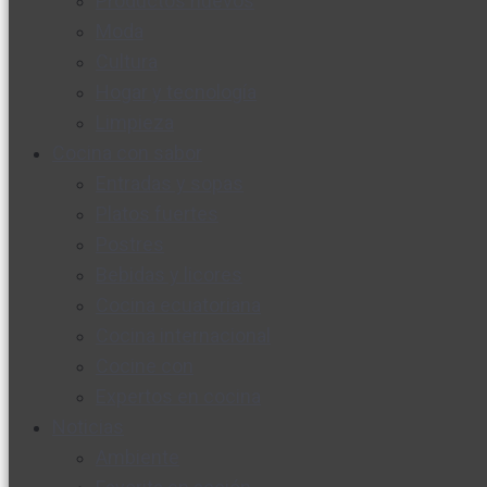
Productos nuevos
Moda
Cultura
Hogar y tecnología
Limpieza
Cocina con sabor
Entradas y sopas
Platos fuertes
Postres
Bebidas y licores
Cocina ecuatoriana
Cocina internacional
Cocine con
Expertos en cocina
Noticias
Ambiente