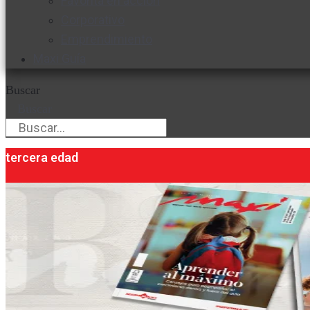
Favorita en acción
Corporativo
Emprendimiento
Maxi Guía
Buscar
Buscar
tercera edad