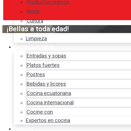
Productos nuevos
Moda
Cultura
¡Bellas a toda edad!
Hogar y tecnología
Limpieza
Cocina con sabor
Entradas y sopas
Platos fuertes
Postres
Bebidas y licores
Cocina ecuatoriana
Cocina internacional
Cocine con
Expertos en cocina
Noticias