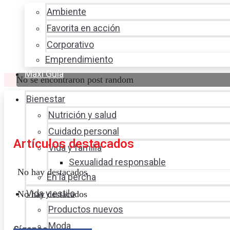
Ambiente
Favorita en acción
Corporativo
Emprendimiento
Maxi Guía
No se encontraron post random
Bienestar
Nutrición y salud
Cuidado personal
Artículos destacados
Vida y familia
Sexualidad responsable
No hay destacados
En la percha
Vida y estilo
No hay destacados
Productos nuevos
Moda
Síganos