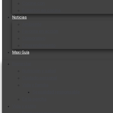
Cocine con
Expertos en cocina
Noticias
Ambiente
Favorita en acción
Corporativo
Emprendimiento
Maxi Guía
Bienestar
Nutrición y salud
Cuidado personal
Vida y familia
Sexualidad responsable
En la percha
Vida y estilo