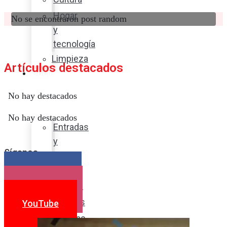
Hogar
No se encontraron post random
y
tecnología
Limpieza
Artículos destacados
Cocina
con
No hay destacados
sabor
No hay destacados
Entradas
y
Síganos
sopas
Platos
Facebook
fuertes
Instagram
Postres
YouTube
Bebidas