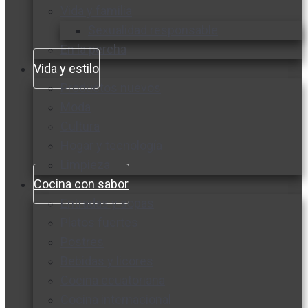
Vida y familia
Sexualidad responsable
En la percha
Vida y estilo
Productos nuevos
Moda
Cultura
Hogar y tecnología
Limpieza
Cocina con sabor
Entradas y sopas
Platos fuertes
Postres
Bebidas y licores
Cocina ecuatoriana
Cocina internacional