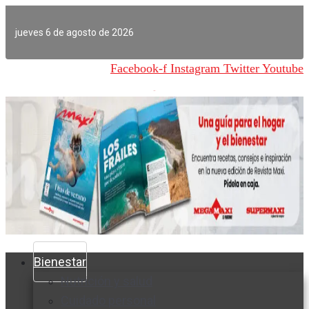
Ir
al
jueves 6 de agosto de 2026
contenido
Facebook-f
Instagram
Twitter
Youtube
Bienestar
Nutrición y salud
Cuidado personal