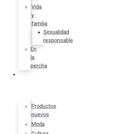
Vida
y
familia
Sexualidad
responsable
En
la
percha
Vida
y
estilo
Productos
nuevos
Moda
Cultura