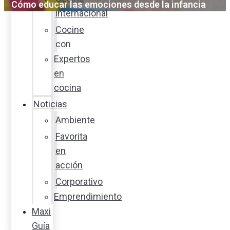
Cómo educar las emociones desde la infancia
internacional
Cocine
con
Expertos
en
cocina
Noticias
Ambiente
Favorita
en
acción
Corporativo
Emprendimiento
Maxi
Guía