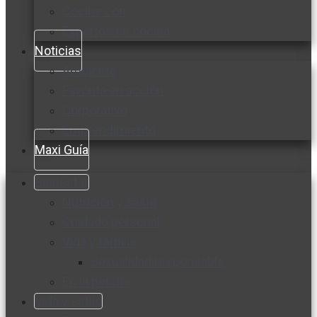
Cocine con
Expertos en cocina
Noticias
Ambiente
Favorita en acción
Corporativo
Emprendimiento
Maxi Guía
Bienestar
Nutrición y salud
Cuidado personal
Vida y familia
Sexualidad responsable
En la percha
Vida y estilo