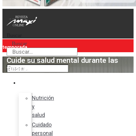
Buscar
Buscar
temporada
Cuide su salud mental durante las
Buscar
fiestas
Bienestar
Nutrición
y
salud
Cuidado
personal