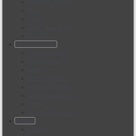
Productos nuevos
Moda
Cultura
Hogar y tecnología
Limpieza
Cocina con sabor
Entradas y sopas
Platos fuertes
Postres
Bebidas y licores
Cocina ecuatoriana
Cocina internacional
Cocine con
Expertos en cocina
Noticias
Ambiente