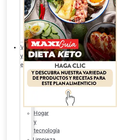
Sexualidad
responsable
En
la
percha
Vida
y
estilo
Productos
nuevos
Moda
Cultura
Hogar
y
tecnología
Limpieza